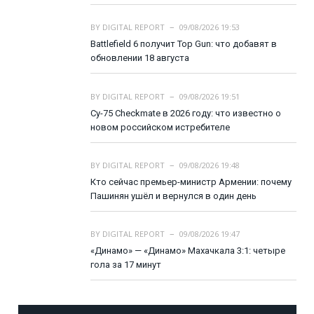
BY
DIGITAL REPORT
09/08/2026 19:53
Battlefield 6 получит Top Gun: что добавят в
обновлении 18 августа
BY
DIGITAL REPORT
09/08/2026 19:51
Су-75 Checkmate в 2026 году: что известно о
новом российском истребителе
BY
DIGITAL REPORT
09/08/2026 19:48
Кто сейчас премьер-министр Армении: почему
Пашинян ушёл и вернулся в один день
BY
DIGITAL REPORT
09/08/2026 19:47
«Динамо» — «Динамо» Махачкала 3:1: четыре
гола за 17 минут