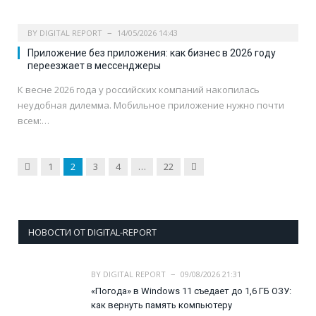
BY
DIGITAL REPORT
14/05/2026 14:43
Приложение без приложения: как бизнес в 2026 году
переезжает в мессенджеры
К весне 2026 года у российских компаний накопилась
неудобная дилемма. Мобильное приложение нужно почти
всем:…
Previous
Next
1
2
3
4
…
22
НОВОСТИ ОТ DIGITAL-REPORT
BY
DIGITAL REPORT
09/08/2026 21:31
«Погода» в Windows 11 съедает до 1,6 ГБ ОЗУ:
как вернуть память компьютеру