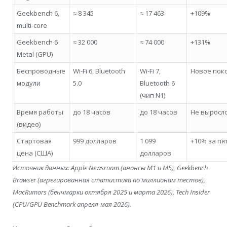
Geekbench 6,
≈ 8 345
≈ 17 463
+109%
multi-core
Geekbench 6
≈ 32 000
≈ 74 000
+131%
Metal (GPU)
Беспроводные
Wi-Fi 6, Bluetooth
Wi-Fi 7,
Новое пок
модули
5.0
Bluetooth 6
(чип N1)
Время работы
до 18 часов
до 18 часов
Не выросл
(видео)
Стартовая
999 долларов
1 099
+10% за пя
цена (США)
долларов
Источник данных: Apple Newsroom (анонсы M1 и M5), Geekbench
Browser (агрегированная статистика по миллионам тестов),
MacRumors (бенчмарки октября 2025 и марта 2026), Tech Insider
(CPU/GPU Benchmark апреля-мая 2026).