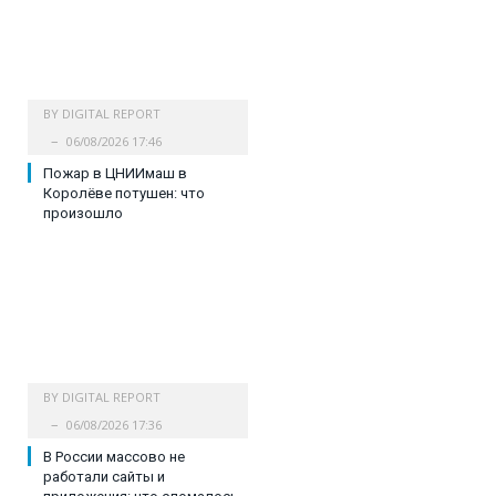
BY
DIGITAL REPORT
06/08/2026 17:46
Пожар в ЦНИИмаш в
Королёве потушен: что
произошло
BY
DIGITAL REPORT
06/08/2026 17:36
В России массово не
работали сайты и