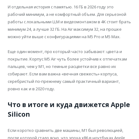
И отдельная история с памятью. 16 ГБ в 2026 году это
рабочий минимум, а не комфортный объем. Для серьезной
работы с локальными LLM и видеомонтажом в 4K стоит брать
минимум 24, а лучше 32 ГБ. На Air максимум 32, на прошке
можно уйти выше с конфигурациями на M5 Pro и M5 Max.
Еще один момент, про который часто забывают: цвета и
покрытие. Корпус M5 Air чуть более устойчив к отпечаткам
пальцев, чем у M1, но темные расцветки все равно их
собирают. Если вам важна «вечная свежесть» корпуса,
серебристый по-прежнему самый практичный вариант,
ровно как и в 2020 году.
Что в итоге и куда движется Apple
Silicon
Если коротко сравнить две машины, M1 был революцией,
после которой стало ясно, что эпоха x86 в ноутбуках Apple