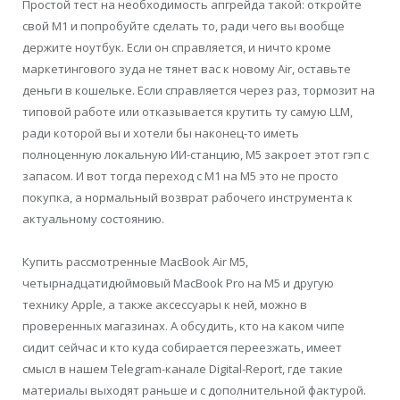
Простой тест на необходимость апгрейда такой: откройте
свой M1 и попробуйте сделать то, ради чего вы вообще
держите ноутбук. Если он справляется, и ничто кроме
маркетингового зуда не тянет вас к новому Air, оставьте
деньги в кошельке. Если справляется через раз, тормозит на
типовой работе или отказывается крутить ту самую LLM,
ради которой вы и хотели бы наконец-то иметь
полноценную локальную ИИ-станцию, M5 закроет этот гэп с
запасом. И вот тогда переход с M1 на M5 это не просто
покупка, а нормальный возврат рабочего инструмента к
актуальному состоянию.
Купить рассмотренные MacBook Air M5,
четырнадцатидюймовый MacBook Pro на M5 и другую
технику Apple, а также аксессуары к ней, можно в
проверенных магазинах. А обсудить, кто на каком чипе
сидит сейчас и кто куда собирается переезжать, имеет
смысл в нашем Telegram-канале Digital-Report, где такие
материалы выходят раньше и с дополнительной фактурой.