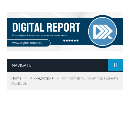
NAVIGATE
»
»
Home
ИТ-индустрия
M1 против M5: кому пора менять
MacBook