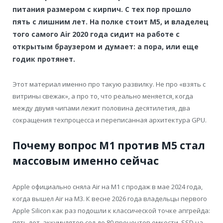
питания размером с кирпич. С тех пор прошло
пять с лишним лет. На полке стоит M5, и владелец
того самого Air 2020 года сидит на работе с
открытым браузером и думает: а пора, или еще
годик протянет.
Этот материал именно про такую развилку. Не про «взять с
витрины свежак», а про то, что реально меняется, когда
между двумя чипами лежит половина десятилетия, два
сокращения техпроцесса и переписанная архитектура GPU.
Почему вопрос M1 против M5 стал
массовым именно сейчас
Apple официально сняла Air на M1 с продаж в мае 2024 года,
когда вышел Air на M3. К весне 2026 года владельцы первого
Apple Silicon как раз подошли к классической точке апгрейда:
пять лет, аккумулятор сел до 80 процентов емкости, SSD на