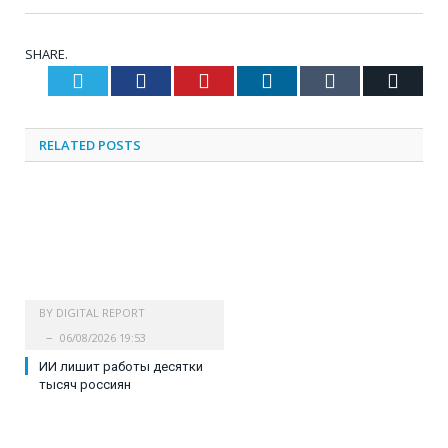
SHARE.
Twitter
Facebook
Pinterest
LinkedIn
Tumblr
Email
RELATED
POSTS
BY
DIGITAL REPORT
06/08/2026 19:53
ИИ лишит работы десятки
тысяч россиян