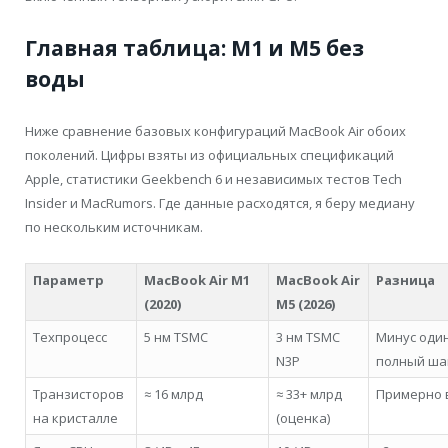
Главная таблица: M1 и M5 без
воды
Ниже сравнение базовых конфигураций MacBook Air обоих
поколений. Цифры взяты из официальных спецификаций
Apple, статистики Geekbench 6 и независимых тестов Tech
Insider и MacRumors. Где данные расходятся, я беру медиану
по нескольким источникам.
Параметр
MacBook Air M1
MacBook Air
Разница
(2020)
M5 (2026)
Техпроцесс
5 нм TSMC
3 нм TSMC
Минус оди
N3P
полный ша
Транзисторов
≈ 16 млрд
≈ 33+ млрд
Примерно 
на кристалле
(оценка)