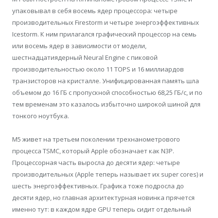
упаковывал в себя восемь ядер процессора: четыре
производительных Firestorm и четыре энергоэффективных
Icestorm. К ним прилагался графический процессор на семь
или восемь ядер в зависимости от модели,
шестнадцатиядерный Neural Engine с пиковой
производительностью около 11 TOPS и 16 миллиардов
транзисторов на кристалле. Унифицированная память шла
объемом до 16 ГБ с пропускной способностью 68,25 ГБ/с, и по
тем временам это казалось избыточно широкой шиной для
тонкого ноутбука.
M5 живет на третьем поколении трехнанометрового
процесса TSMC, который Apple обозначает как N3P.
Процессорная часть выросла до десяти ядер: четыре
производительных (Apple теперь называет их super cores) и
шесть энергоэффективных. Графика тоже подросла до
десяти ядер, но главная архитектурная новинка прячется
именно тут: в каждом ядре GPU теперь сидит отдельный