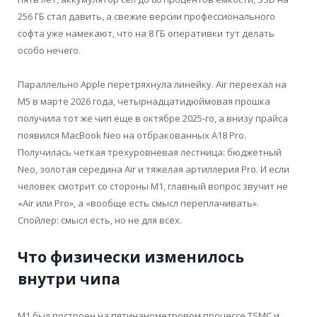
256 ГБ стал давить, а свежие версии профессионального
софта уже намекают, что на 8 ГБ оперативки тут делать
особо нечего.
Параллельно Apple перетряхнула линейку. Air переехал на
M5 в марте 2026 года, четырнадцатидюймовая прошка
получила тот же чип еще в октябре 2025-го, а внизу прайса
появился MacBook Neo на отбракованных A18 Pro.
Получилась четкая трехуровневая лестница: бюджетный
Neo, золотая середина Air и тяжелая артиллерия Pro. И если
человек смотрит со стороны M1, главный вопрос звучит не
«Air или Pro», а «вообще есть смысл переплачивать».
Спойлер: смысл есть, но не для всех.
Что физически изменилось
внутри чипа
M1 был построен на пятинанометровом процессе TSMC и