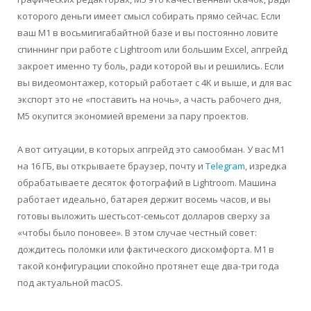
которого деньги имеет смысл собирать прямо сейчас. Если
ваш M1 в восьмигигабайтной базе и вы постоянно ловите
спиннинг при работе с Lightroom или большим Excel, апгрейд
закроет именно ту боль, ради которой вы и решились. Если
вы видеомонтажер, который работает с 4K и выше, и для вас
экспорт это не «поставить на ночь», а часть рабочего дня,
M5 окупится экономией времени за пару проектов.
А вот ситуации, в которых апгрейд это самообман. У вас M1
на 16 ГБ, вы открываете браузер, почту и
Telegram
, изредка
обрабатываете десяток фотографий в Lightroom. Машина
работает идеально, батарея держит восемь часов, и вы
готовы выложить шестьсот-семьсот долларов сверху за
«чтобы было поновее». В этом случае честный совет:
дождитесь поломки или фактического дискомфорта. M1 в
такой конфигурации спокойно протянет еще два-три года
под актуальной macOS.