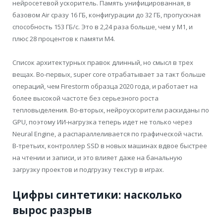
нейросетевой ускоритель. Память унифицированная, в
базовом Air сразу 16 ГБ, конфигурации до 32 ГБ, пропускная
способность 153 ГБ/с. Это в 2,24 раза больше, чем у M1, и
плюс 28 процентов к памяти M4.
Список архитектурных правок длинный, но смысл в трех
вещах. Во-первых, super core отрабатывает за такт больше
операций, чем Firestorm образца 2020 года, и работает на
более высокой частоте без серьезного роста
тепловыделения. Во-вторых, нейроускорители раскиданы по
GPU, поэтому ИИ-нагрузка теперь идет не только через
Neural Engine, а распараллеливается по графической части.
В-третьих, контроллер SSD в новых машинах вдвое быстрее
на чтении и записи, и это влияет даже на банальную
загрузку проектов и подгрузку текстур в играх.
Цифры синтетики: насколько
вырос разрыв