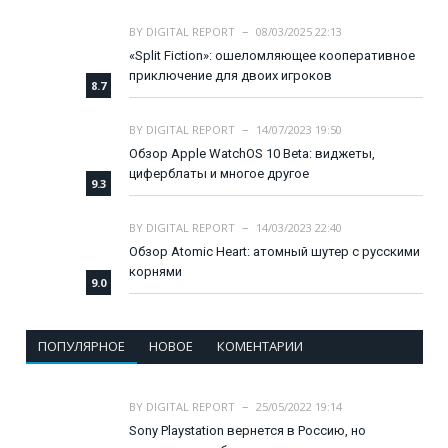
BY
DIGITAL REPORT
08/03/2025 22:13
«Split Fiction»: ошеломляющее кооперативное
приключение для двоих игроков
8.7
BY
DIGITAL REPORT
14/07/2023 19:50
Обзор Apple WatchOS 10 Beta: виджеты,
циферблаты и многое другое
9.3
BY
DIGITAL REPORT
14/03/2023 22:40
Обзор Atomic Heart: атомный шутер с русскими
корнями
9.0
ПОПУЛЯРНОЕ
НОВОЕ
КОМЕНТАРИИ
BY
DIGITAL REPORT
25/05/2022 19:14
Sony Playstation вернется в Россию, но