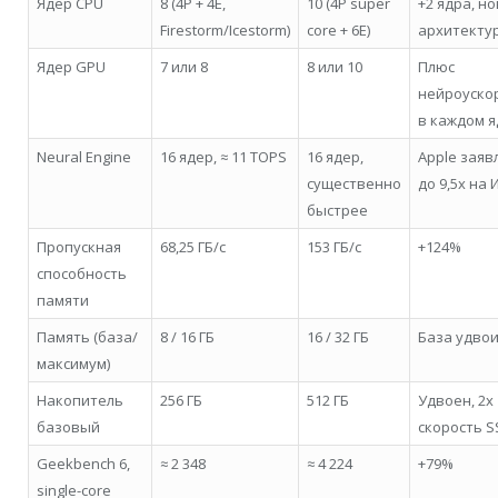
Ядер CPU
8 (4P + 4E,
10 (4P super
+2 ядра, н
Firestorm/Icestorm)
core + 6E)
архитекту
Ядер GPU
7 или 8
8 или 10
Плюс
нейроуско
в каждом 
Neural Engine
16 ядер, ≈ 11 TOPS
16 ядер,
Apple заяв
существенно
до 9,5x на 
быстрее
Пропускная
68,25 ГБ/с
153 ГБ/с
+124%
способность
памяти
Память (база/
8 / 16 ГБ
16 / 32 ГБ
База удво
максимум)
Накопитель
256 ГБ
512 ГБ
Удвоен, 2x
базовый
скорость S
Geekbench 6,
≈ 2 348
≈ 4 224
+79%
single-core