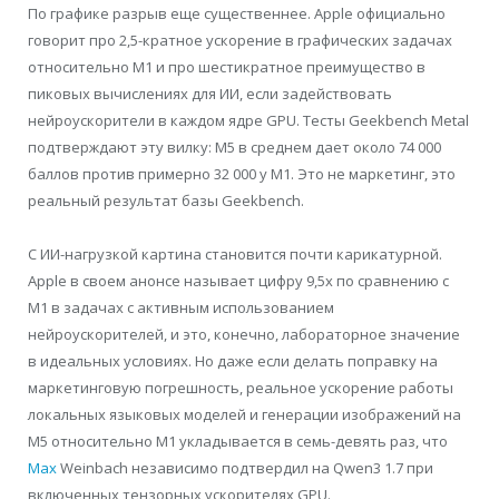
По графике разрыв еще существеннее. Apple официально
говорит про 2,5-кратное ускорение в графических задачах
относительно M1 и про шестикратное преимущество в
пиковых вычислениях для ИИ, если задействовать
нейроускорители в каждом ядре GPU. Тесты Geekbench Metal
подтверждают эту вилку: M5 в среднем дает около 74 000
баллов против примерно 32 000 у M1. Это не маркетинг, это
реальный результат базы Geekbench.
С ИИ-нагрузкой картина становится почти карикатурной.
Apple в своем анонсе называет цифру 9,5x по сравнению с
M1 в задачах с активным использованием
нейроускорителей, и это, конечно, лабораторное значение
в идеальных условиях. Но даже если делать поправку на
маркетинговую погрешность, реальное ускорение работы
локальных языковых моделей и генерации изображений на
M5 относительно M1 укладывается в семь-девять раз, что
Max
Weinbach независимо подтвердил на Qwen3 1.7 при
включенных тензорных ускорителях GPU.