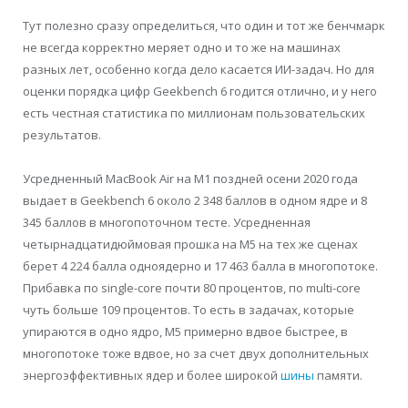
Тут полезно сразу определиться, что один и тот же бенчмарк
не всегда корректно меряет одно и то же на машинах
разных лет, особенно когда дело касается ИИ-задач. Но для
оценки порядка цифр Geekbench 6 годится отлично, и у него
есть честная статистика по миллионам пользовательских
результатов.
Усредненный MacBook Air на M1 поздней осени 2020 года
выдает в Geekbench 6 около 2 348 баллов в одном ядре и 8
345 баллов в многопоточном тесте. Усредненная
четырнадцатидюймовая прошка на M5 на тех же сценах
берет 4 224 балла одноядерно и 17 463 балла в многопотоке.
Прибавка по single-core почти 80 процентов, по multi-core
чуть больше 109 процентов. То есть в задачах, которые
упираются в одно ядро, M5 примерно вдвое быстрее, в
многопотоке тоже вдвое, но за счет двух дополнительных
энергоэффективных ядер и более широкой
шины
памяти.