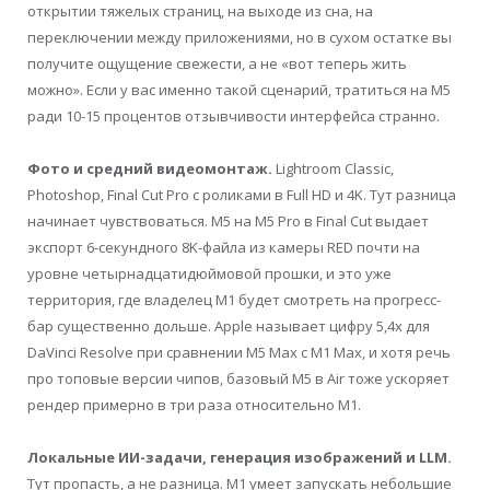
открытии тяжелых страниц, на выходе из сна, на
переключении между приложениями, но в сухом остатке вы
получите ощущение свежести, а не «вот теперь жить
можно». Если у вас именно такой сценарий, тратиться на M5
ради 10-15 процентов отзывчивости интерфейса странно.
Фото и средний видеомонтаж.
Lightroom Classic,
Photoshop, Final Cut Pro с роликами в Full HD и 4K. Тут разница
начинает чувствоваться. M5 на M5 Pro в Final Cut выдает
экспорт 6-секундного 8K-файла из камеры RED почти на
уровне четырнадцатидюймовой прошки, и это уже
территория, где владелец M1 будет смотреть на прогресс-
бар существенно дольше. Apple называет цифру 5,4x для
DaVinci Resolve при сравнении M5 Max c M1 Max, и хотя речь
про топовые версии чипов, базовый M5 в Air тоже ускоряет
рендер примерно в три раза относительно M1.
Локальные ИИ-задачи, генерация изображений и LLM.
Тут пропасть, а не разница. M1 умеет запускать небольшие