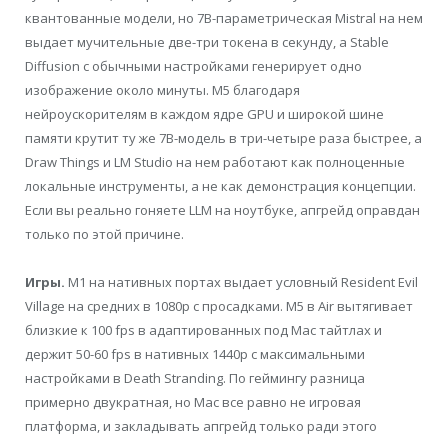
квантованные модели, но 7B-параметрическая Mistral на нем
выдает мучительные две-три токена в секунду, а Stable
Diffusion с обычными настройками генерирует одно
изображение около минуты. M5 благодаря
нейроускорителям в каждом ядре GPU и широкой шине
памяти крутит ту же 7B-модель в три-четыре раза быстрее, а
Draw Things и LM Studio на нем работают как полноценные
локальные инструменты, а не как демонстрация концепции.
Если вы реально гоняете LLM на ноутбуке, апгрейд оправдан
только по этой причине.
Игры.
M1 на нативных портах выдает условный Resident Evil
Village на средних в 1080p с просадками. M5 в Air вытягивает
близкие к 100 fps в адаптированных под Mac тайтлах и
держит 50-60 fps в нативных 1440p с максимальными
настройками в Death Stranding. По геймингу разница
примерно двукратная, но Mac все равно не игровая
платформа, и закладывать апгрейд только ради этого