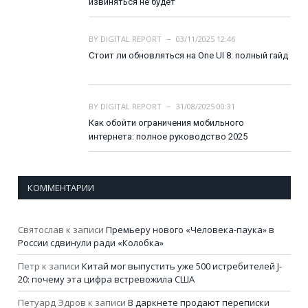
извиняться не будет
BY
DIGITAL REPORT
03/11/2025 12:46
Стоит ли обновляться на One UI 8: полный гайд
BY
DIGITAL REPORT
31/08/2025 00:31
Как обойти ограничения мобильного
интернета: полное руководство 2025
КОММЕНТАРИИ
Святослав
к записи
Премьеру нового «Человека-паука» в
России сдвинули ради «Колобка»
Петр
к записи
Китай мог выпустить уже 500 истребителей J-
20: почему эта цифра встревожила США
Петуард Эдров
к записи
В даркнете продают переписки