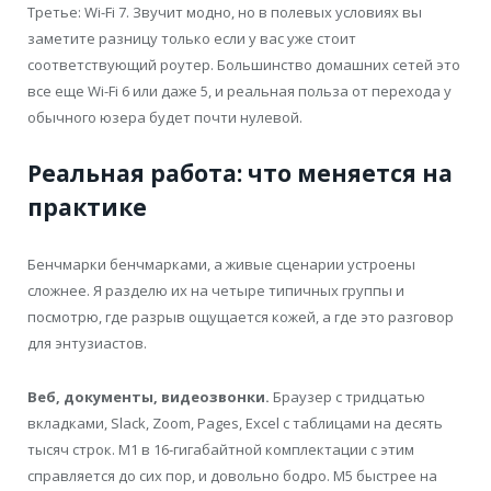
Третье: Wi-Fi 7. Звучит модно, но в полевых условиях вы
заметите разницу только если у вас уже стоит
соответствующий роутер. Большинство домашних сетей это
все еще Wi-Fi 6 или даже 5, и реальная польза от перехода у
обычного юзера будет почти нулевой.
Реальная работа: что меняется на
практике
Бенчмарки бенчмарками, а живые сценарии устроены
сложнее. Я разделю их на четыре типичных группы и
посмотрю, где разрыв ощущается кожей, а где это разговор
для энтузиастов.
Веб, документы, видеозвонки.
Браузер с тридцатью
вкладками, Slack, Zoom, Pages, Excel с таблицами на десять
тысяч строк. M1 в 16-гигабайтной комплектации с этим
справляется до сих пор, и довольно бодро. M5 быстрее на