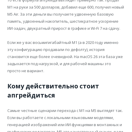
То есть формула апгрейда выглядит примерно так: продал
M1 на руки за 500 долларов, добавил еще 600, получил новый
M5 Air. За эти деньги вы получаете удвоенную базовую
память, удвоенный накопитель, шестикратное ускорение
ИИ-задач, двукратный прирост в графике и Wi-Fi 7 на сдачу.
Если же у вас восьмигигабайтный M1 (а в 2020 году именно
эту конфигурацию продавали по дефолту), история
становится еще более очевидной. На macOS 26 эта база уже
задыхается под нагрузкой, и для рабочей машины это
просто не вариант.
Кому действительно стоит
апгрейдиться
Самые честные сценарии перехода с M1 на M5 выглядят так.
Если вы работаете с локальными языковыми моделями,
генерацией изображений или ИИ-функциями в монтажных и
графических редакторах, M5 это качественный скачок, ради