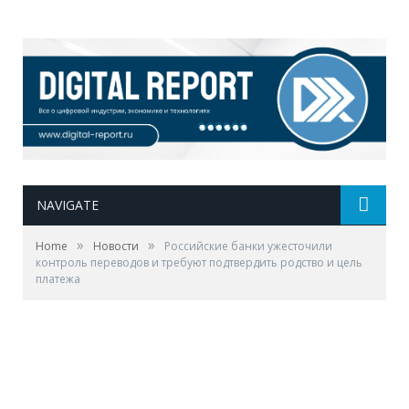
NAVIGATE
»
»
Home
Новости
Российские банки ужесточили
контроль переводов и требуют подтвердить родство и цель
платежа