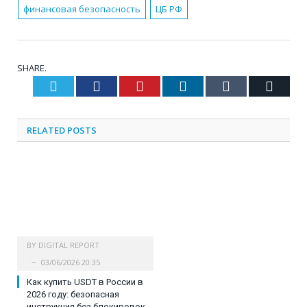
финансовая безопасность
ЦБ РФ
SHARE.
Twitter
Facebook
Pinterest
LinkedIn
Tumblr
Email
RELATED
POSTS
BY
DIGITAL REPORT
03/06/2026 20:35
Как купить USDT в России в
2026 году: безопасная
инструкция без блокировок