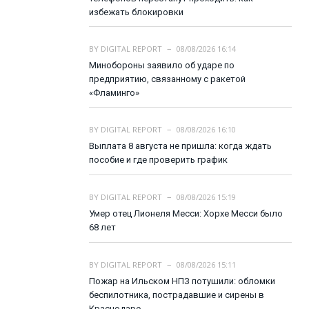
избежать блокировки
BY
DIGITAL REPORT
08/08/2026 16:14
Минобороны заявило об ударе по
предприятию, связанному с ракетой
«Фламинго»
BY
DIGITAL REPORT
08/08/2026 16:10
Выплата 8 августа не пришла: когда ждать
пособие и где проверить график
BY
DIGITAL REPORT
08/08/2026 15:19
Умер отец Лионеля Месси: Хорхе Месси было
68 лет
BY
DIGITAL REPORT
08/08/2026 15:11
Пожар на Ильском НПЗ потушили: обломки
беспилотника, пострадавшие и сирены в
Краснодаре