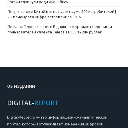
России сдвинули ради «Колобка»
Петр
к записи
Китай мог выпустить уже 500 истребителей J-
20: почему эта цифра встревожила США
Петуард Эдров
к записи
В даркнете продают переписки
пользователей клиента Telega за 155 тысяч рублей
ОБ ИЗДАНИИ
DIGITAL-
REPORT
Digital-Report.ru — это информационно-аналитический
портал, который отслеживает изменения цифровой