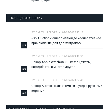
ПОСЛЕДНИЕ ОБЗОРЫ
BY
DIGITAL REPORT
08/03/2025 22:13
«Split Fiction»: ошеломляющее кооперативное
приключение для двоих игроков
8.7
BY
DIGITAL REPORT
14/07/2023 19:50
Обзор Apple WatchOS 10 Beta: виджеты,
циферблаты и многое другое
9.3
BY
DIGITAL REPORT
14/03/2023 22:40
Обзор Atomic Heart: атомный шутер с русскими
корнями
9.0
ПОПУЛЯРНОЕ
НОВОЕ
КОМЕНТАРИИ