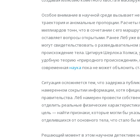
Особое внимание в научной среде вызывает не с
траектория и аномальные пропорции. Расчеты п
миллиардов тонн, что в сочетании с его маршр
оставляет вопросы открытыми. Ранее Лёб уже
могут свидетельствовать о разведывательном х
происхождение тела. Цитируя Шерлока Холмса, 
удобную теорию «природного происхождения», 
современная
наука
пока не может объяснить с
Ситуация осложняется тем, что задержка публи
намеренном сокрытии информации, хотя офици
правительства. Лёб намерен провести собствен
отделить реальные физические характеристики
цель — найти признаки, которые могли бы указ
отделившихся от основного тела, что стало бы 
Решающий момент в этом научном детективе нас