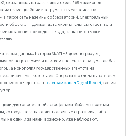
ей, оказавшись на расстоянии около 268 миллионов
дключатся мощнейшие инструменты человечества —
», а также сеть наземных обсерваторий. Спектральный
ости объекта — должен дать окончательный ответ. Если
елями испарения природного льда, чаша весов может
ателях.
и новых данных. История 3I/ATLAS демонстрирует,
ивычной астрономией и поиском внеземного разума. Любая
пом, а монополия государственных агентств на
независимыми экспертами. Оперативно следить за ходом
копов можно через наш
телеграм-канал Digital Report
, где мы
купюр.
щими для современной астрофизики. Либо мы получим
ы, которую посещают лишь ледяные странники, либо
 мы не одни и за нами, возможно, уже наблюдают.