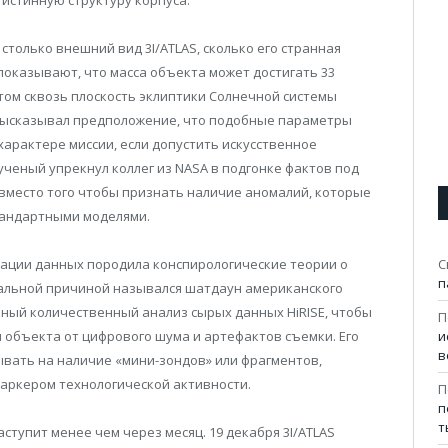
только внешний вид 3I/ATLAS, сколько его странная
оказывают, что масса объекта может достигать 33
утом сквозь плоскость эклиптики Солнечной системы
 высказывал предположение, что подобные параметры
арактере миссии, если допустить искусственное
ученый упрекнул коллег из NASA в подгонке фактов под
вместо того чтобы признать наличие аномалий, которые
тандартными моделями.
С
кации данных породила конспирологические теории о
п
альной причиной назывался шатдаун американского
ный количественный анализ сырых данных HiRISE, чтобы
П
и
 объекта от цифрового шума и артефактов съемки. Его
в
ывать на наличие «мини-зондов» или фрагментов,
маркером технологической активности.
П
п
т
тупит менее чем через месяц. 19 декабря 3I/ATLAS