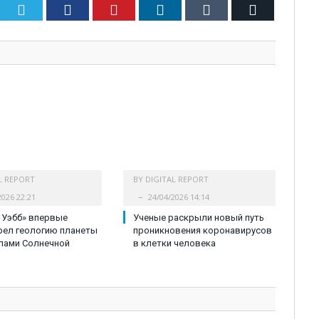
Twitter
Facebook
Pinterest
LinkedIn
Tumblr
Email
L REPORT
BY
DIGITAL REPORT
2026 22:21
24/04/2026 14:14
 Уэбб» впервые
Ученые раскрыли новый путь
рел геологию планеты
проникновения коронавирусов
лами Солнечной
в клетки человека