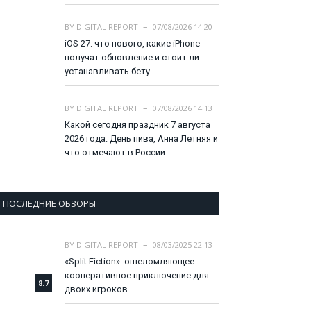
BY
DIGITAL REPORT
07/08/2026 14:20
iOS 27: что нового, какие iPhone
получат обновление и стоит ли
устанавливать бету
BY
DIGITAL REPORT
07/08/2026 14:13
Какой сегодня праздник 7 августа
2026 года: День пива, Анна Летняя и
что отмечают в России
ПОСЛЕДНИЕ ОБЗОРЫ
BY
DIGITAL REPORT
08/03/2025 22:13
«Split Fiction»: ошеломляющее
кооперативное приключение для
8.7
двоих игроков