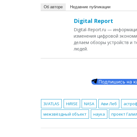
Об авторе
Недавние публикации
Digital Report
Digital-Report.ru — информа
изменения цифровой экономи
делаем обзоры устройств и т
людей.
Подпишись на кан
3I/ATLAS
HiRISE
NASA
Ави Леб
астро
межзвёздный объект
наука
проект Гали