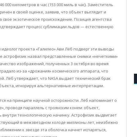
6 000 километров в час (153 000 миль в час). Заместитель
ичен в своей оценке, заявив, что объект выглядит и
на свое экзотическое происхождение. Позиция агентства
подтверждает процесс сублимации льдов — естественную
 идеолог проекта «Галилео» Ави Лёб подверг эти выводы
ке астрофизик назвал представленные снимки «нечеткими»
качество изображений, полученных 3 октября во время
традало из-за «дрожания» космического аппарата, что
ей. Лёб утверждает, что NASA выдает технический брак
бъекта, игнорируя альтернативные интерпретации.
тся на принципе научной осторожности. Лёб напоминает о
е», проводя параллель с троянским конем: объект,
 внутри технологическую начинку. Астрофизик выдвигает
ествующий в межзвездном холоде миллионы лет, неизбежно
иближении к звезде эта оболочка начнет испаряться,
 истинную структуру корпуса.