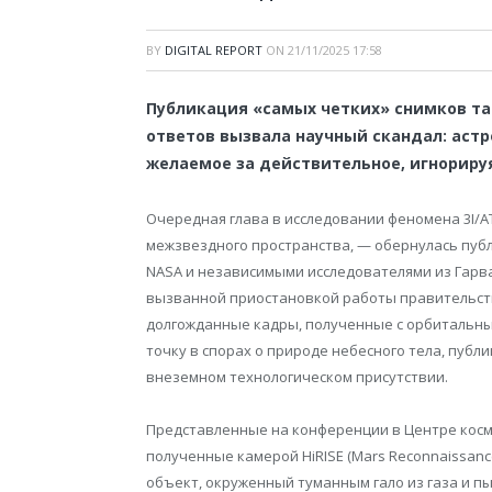
BY
DIGITAL REPORT
ON
21/11/2025 17:58
Публикация «самых четких» снимков таи
ответов вызвала научный скандал: астр
желаемое за действительное, игнориру
Очередная глава в исследовании феномена 3I/A
межзвездного пространства, — обернулась пуб
NASA и независимыми исследователями из Гарва
вызванной приостановкой работы правительств
долгожданные кадры, полученные с орбитальны
точку в спорах о природе небесного тела, публ
внеземном технологическом присутствии.
Представленные на конференции в Центре косм
полученные камерой HiRISE (Mars Reconnaissanc
объект, окруженный туманным гало из газа и пы