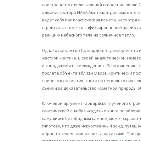
пространство с колоссальной скоростью около 24
администратора NASA Амит Кшатрия был категор
ведет себя как классическая комета, несмотря 
строится на том, что зафиксированный шлейф 
реакцию небесного тела на солнечное тепло.
Однако профессор Гарвардского университета и
жесткой критике. В своей аналитической замет
и «вводящими в заблуждение». По его мнению, 
пролета объекта вблизи Марса, критически пос
привело к размытию света на несколько пиксел
съемки за доказательство кометной природы о
Ключевой аргумент гарвардского ученого строи
классической ошибке «судить о книге по обложк
кажущийся безобидным камнем, может скрывать
гипотезу, что даже искусственный зонд, путеш
обрастет слоем замерзших газов и пыли. При пр
создавая иллюзию кометного хвоста и маскируя