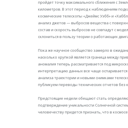
пройдет точку максимального сближения с Земл
километров. В этот период к наблюдениям по
космические телескопы «Джеймс Уэбб» и «Хаббл
анализ джетов — выбросов вещества с поверхн
состав и скорость выбросов не совпадут с мод
склониться в пользу теории о работающих двиг
Пока же научное сообщество замерло в ожидани
насколько хрупкой является граница между пр
аномалия теперь рассматривается под микроско
интерпретацию данных все чаще оспаривается 
анализа траектории и новыми снимками телес
публикуем переводы технических отчетов без 
Предстоящие недели обещают стать определяю
подтверждение уникальности Солнечной систем
человечеству придется признать, что в космосе