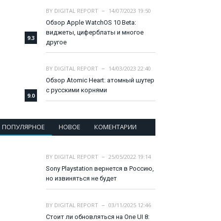
BY
DIGITAL REPORT
14/07/2023 19:50
Обзор Apple WatchOS 10 Beta:
виджеты, циферблаты и многое
9.3
другое
BY
DIGITAL REPORT
14/03/2023 22:40
Обзор Atomic Heart: атомный шутер
с русскими корнями
9.0
ПОПУЛЯРНОЕ
НОВОЕ
КОМЕНТАРИИ
BY
DIGITAL REPORT
25/05/2022 19:14
Sony Playstation вернется в Россию,
но извиняться не будет
BY
DIGITAL REPORT
03/11/2025 12:46
Стоит ли обновляться на One UI 8: