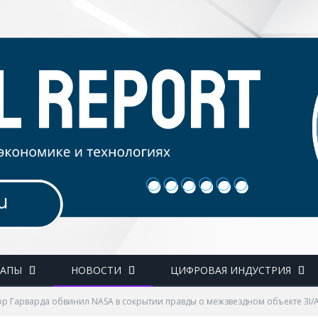
ТАПЫ
НОВОСТИ
ЦИФРОВАЯ ИНДУСТРИЯ
р Гарварда обвинил NASA в сокрытии правды о межзвездном объекте 3I/