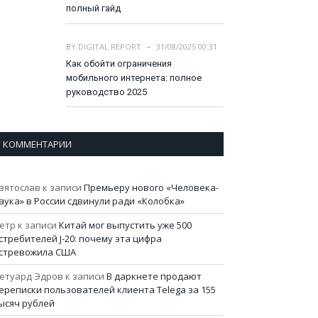
полный гайд
BY
DIGITAL REPORT
31/08/2025 00:31
Как обойти ограничения
мобильного интернета: полное
руководство 2025
КОММЕНТАРИИ
вятослав
к записи
Премьеру нового «Человека-
аука» в России сдвинули ради «Колобка»
етр
к записи
Китай мог выпустить уже 500
стребителей J-20: почему эта цифра
стревожила США
етуард Эдров
к записи
В даркнете продают
ереписки пользователей клиента Telega за 155
ысяч рублей