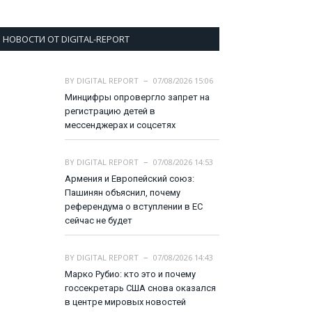
НОВОСТИ ОТ DIGITAL-REPORT
BY
DIGITAL REPORT
07/08/2026 15:06
Минцифры опровергло запрет на
регистрацию детей в
мессенджерах и соцсетях
BY
DIGITAL REPORT
07/08/2026 14:53
Армения и Европейский союз:
Пашинян объяснил, почему
референдума о вступлении в ЕС
сейчас не будет
BY
DIGITAL REPORT
07/08/2026 14:43
Марко Рубио: кто это и почему
госсекретарь США снова оказался
в центре мировых новостей