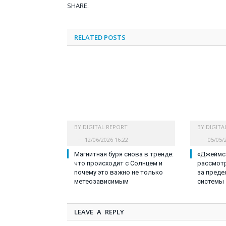
SHARE.
RELATED
POSTS
BY
DIGITAL REPORT
BY
DIGITA
12/06/2026 16:22
05/05/
Магнитная буря снова в тренде:
«Джеймс
что происходит с Солнцем и
рассмот
почему это важно не только
за преде
метеозависимым
системы
LEAVE A REPLY