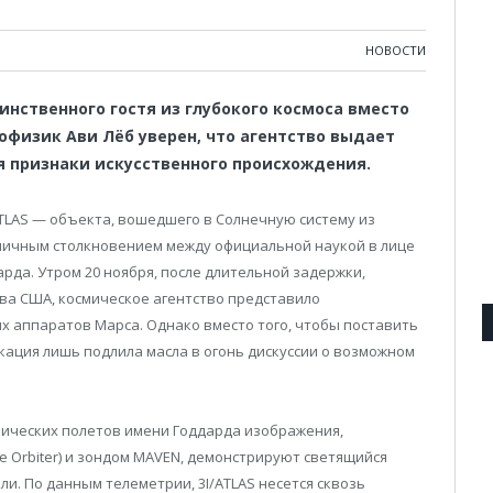
НОВОСТИ
нственного гостя из глубокого космоса вместо
офизик Ави Лёб уверен, что агентство выдает
я признаки искусственного происхождения.
TLAS — объекта, вошедшего в Солнечную систему из
личным столкновением между официальной наукой в лице
рда. Утром 20 ноября, после длительной задержки,
а США, космическое агентство представило
х аппаратов Марса. Однако вместо того, чтобы поставить
икация лишь подлила масла в огонь дискуссии о возможном
ических полетов имени Годдарда изображения,
e Orbiter) и зондом MAVEN, демонстрируют светящийся
ли. По данным телеметрии, 3I/ATLAS несется сквозь