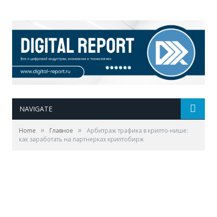
NAVIGATE
»
»
Home
Главное
Арбитраж трафика в крипто-нише:
как заработать на партнерках криптобирж