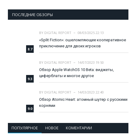
ПОСЛЕДНИЕ ОБЗОРЫ
BY
DIGITAL REPORT
08/03/2025 22:13
«Split Fiction»: ошеломляющее кооперативное
приключение для двоих игроков
8.7
BY
DIGITAL REPORT
14/07/2023 19:50
Обзор Apple WatchOS 10 Beta: виджеты,
циферблаты и многое другое
9.3
BY
DIGITAL REPORT
14/03/2023 22:40
Обзор Atomic Heart: атомный шутер с русскими
корнями
9.0
ПОПУЛЯРНОЕ
НОВОЕ
КОМЕНТАРИИ