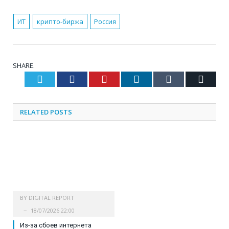
ИТ
крипто-биржа
Россия
SHARE.
Twitter
Facebook
Pinterest
LinkedIn
Tumblr
Email
RELATED
POSTS
BY
DIGITAL REPORT
18/07/2026 22:00
Из-за сбоев интернета