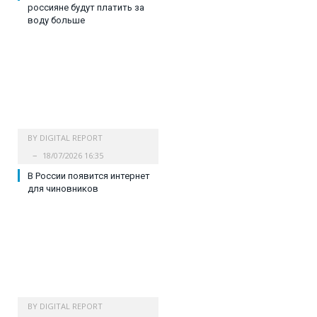
россияне будут платить за
воду больше
BY
DIGITAL REPORT
18/07/2026 16:35
В России появится интернет
для чиновников
BY
DIGITAL REPORT