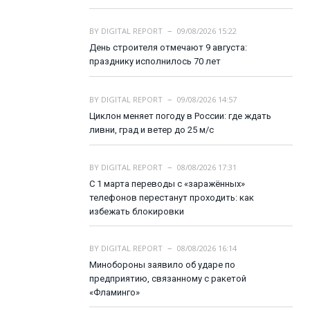
BY
DIGITAL REPORT
09/08/2026 15:22
День строителя отмечают 9 августа:
празднику исполнилось 70 лет
BY
DIGITAL REPORT
09/08/2026 14:57
Циклон меняет погоду в России: где ждать
ливни, град и ветер до 25 м/с
BY
DIGITAL REPORT
08/08/2026 17:31
С 1 марта переводы с «заражённых»
телефонов перестанут проходить: как
избежать блокировки
BY
DIGITAL REPORT
08/08/2026 16:14
Минобороны заявило об ударе по
предприятию, связанному с ракетой
«Фламинго»