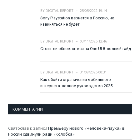
BY
DIGITAL REPORT
25/05/2022 19:14
Sony Playstation вернется в Россию, но
извиняться не будет
BY
DIGITAL REPORT
03/11/2025 12:46
Стоит ли обновляться на One UI 8: полный гайд
BY
DIGITAL REPORT
31/08/2025 00:31
Как обойти ограничения мобильного
интернета: полное руководство 2025
КОММЕНТАРИИ
Святослав
к записи
Премьеру нового «Человека-паука» в
России сдвинули ради «Колобка»