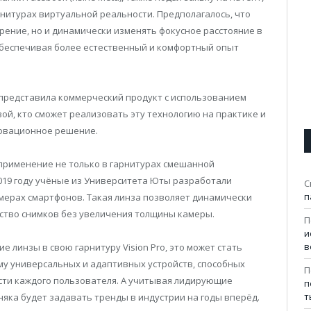
нитурах виртуальной реальности. Предполагалось, что
рение, но и динамически изменять фокусное расстояние в
 обеспечивая более естественный и комфортный опыт
е представила коммерческий продукт с использованием
вой, кто сможет реализовать эту технологию на практике и
овационное решение.
 применение не только в гарнитурах смешанной
 2019 году учёные из Университета Юты разработали
С
п
мерах смартфонов. Такая линза позволяет динамически
ество снимков без увеличения толщины камеры.
П
и
в
е линзы в свою гарнитуру Vision Pro, это может стать
му универсальных и адаптивных устройств, способных
П
ти каждого пользователя. А учитывая лидирующие
п
т
яка будет задавать тренды в индустрии на годы вперёд.