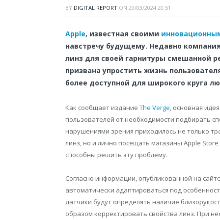
BY
DIGITAL REPORT
ON
29/03/2024 20:51
Apple
, известная своими
инновационны
навстречу будущему. Недавно компани
линз для своей гарнитуры смешанной реа
призвана упростить жизнь пользователя
более доступной для широкого круга лю
Как сообщает издание
The Verge
, основная иде
пользователей от необходимости подбирать спе
нарушениями зрения приходилось не только тр
линз, но и лично посещать магазины Apple Stor
способны решить эту проблему.
Согласно информации, опубликованной на сайте
автоматически адаптироваться под особенност
датчики будут определять наличие близорукос
образом корректировать свойства линз. При н