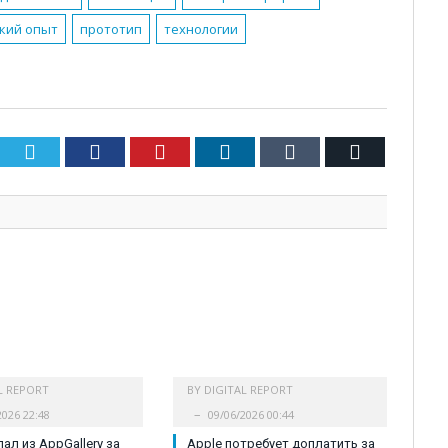
кий опыт
прототип
технологии
Twitter
Facebook
Pinterest
LinkedIn
Tumblr
Email
L REPORT
BY
DIGITAL REPORT
2026 22:48
09/06/2026 00:44
ал из AppGallery за
Apple потребует доплатить за