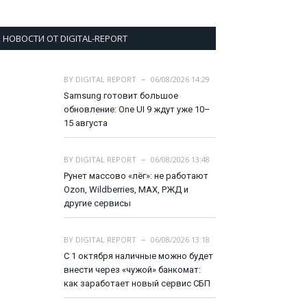
НОВОСТИ ОТ DIGITAL-REPORT
BY
DIGITAL REPORT
06/08/2026 14:29
Samsung готовит большое
обновление: One UI 9 ждут уже 10–
15 августа
BY
DIGITAL REPORT
06/08/2026 13:48
Рунет массово «лёг»: не работают
Ozon, Wildberries, MAX, РЖД и
другие сервисы
BY
DIGITAL REPORT
06/08/2026 13:18
С 1 октября наличные можно будет
внести через «чужой» банкомат:
как заработает новый сервис СБП