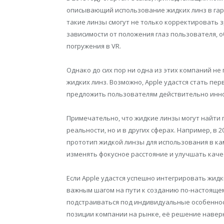
описывающий использование жидких линз в гар
такие линзы смогут не только корректировать з
зависимости от положения глаз пользователя,
погружения в VR.
Однако до сих пор ни одна из этих компаний н
жидких линз. Возможно, Apple удастся стать пер
предложить пользователям действительно инн
Примечательно, что жидкие линзы могут найти
реальности, но и в других сферах. Например, в
прототип жидкой линзы для использования в ка
изменять фокусное расстояние и улучшать кач
Если Apple удастся успешно интегрировать жидки
важным шагом на пути к созданию по-настояще
подстраиваться под индивидуальные особеннос
позиции компании на рынке, её решение наверн