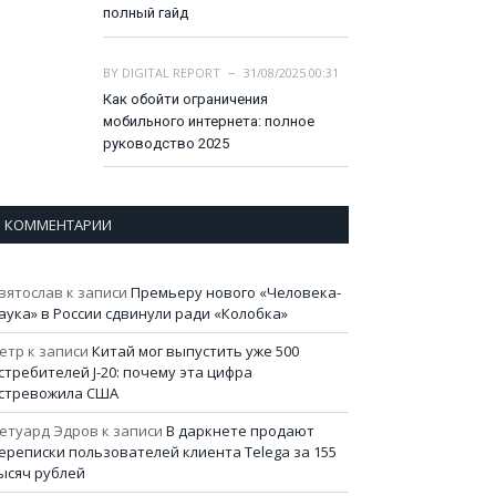
полный гайд
BY
DIGITAL REPORT
31/08/2025 00:31
Как обойти ограничения
мобильного интернета: полное
руководство 2025
КОММЕНТАРИИ
вятослав
к записи
Премьеру нового «Человека-
аука» в России сдвинули ради «Колобка»
етр
к записи
Китай мог выпустить уже 500
стребителей J-20: почему эта цифра
стревожила США
етуард Эдров
к записи
В даркнете продают
ереписки пользователей клиента Telega за 155
ысяч рублей