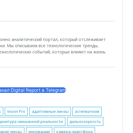
ционно-аналитический портал, который отслеживает
ки. Мы описываем все технологические тренды,
ехнологических событий, которые влияют на жизнь
ал Digital Report в Telegram
s
Vision Pro
адаптивные линзы
астигматизм
арнитура смешанной реальности
дальнозоркость
дкие линзы
инновации
камера смартфона