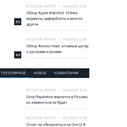
BY
DIGITAL REPORT
14/07/2023 19:50
Обзор Apple WatchOS 10 Beta:
виджеты, циферблаты и многое
9.3
другое
BY
DIGITAL REPORT
14/03/2023 22:40
Обзор Atomic Heart: атомный шутер
с русскими корнями
9.0
ПОПУЛЯРНОЕ
НОВОЕ
КОМЕНТАРИИ
BY
DIGITAL REPORT
25/05/2022 19:14
Sony Playstation вернется в Россию,
но извиняться не будет
BY
DIGITAL REPORT
03/11/2025 12:46
Стоит ли обновляться на One UI 8: