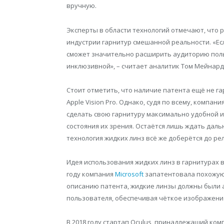
вручную.
Эксперты в области технологий отмечают, что 
индустрии гарнитур смешанной реальности. «Ес
сможет значительно расширить аудиторию польз
инклюзивной», – считает аналитик Том Мейнард 
Стоит отметить, что наличие патента ещё не г
Apple Vision Pro. Однако, судя по всему, компа
сделать свою гарнитуру максимально удобной и
состояния их зрения. Остаётся лишь ждать даль
технология жидких линз всё же доберётся до ре
Идея использования жидких линз в гарнитурах 
году компания
Microsoft
запатентовала похожую 
описанию патента, жидкие линзы должны были 
пользователя, обеспечивая чёткое изображени
В 2018 году стартап Oculus, принадлежащий комп