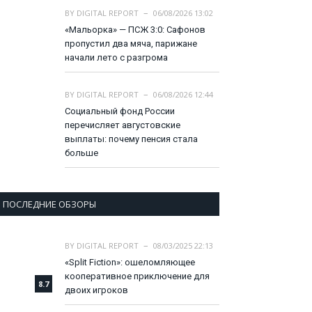
BY
DIGITAL REPORT
06/08/2026 13:02
«Мальорка» — ПСЖ 3:0: Сафонов
пропустил два мяча, парижане
начали лето с разгрома
BY
DIGITAL REPORT
06/08/2026 12:44
Социальный фонд России
перечисляет августовские
выплаты: почему пенсия стала
больше
ПОСЛЕДНИЕ ОБЗОРЫ
BY
DIGITAL REPORT
08/03/2025 22:13
«Split Fiction»: ошеломляющее
кооперативное приключение для
8.7
двоих игроков