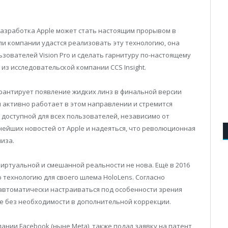
разработка Apple может стать настоящим прорывом в
ли компании удастся реализовать эту технологию, она
ователей Vision Pro и сделать гарнитуру по-настоящему
из исследовательской компании CCS Insight.
арантирует появление жидких линз в финальной версии
ния активно работает в этом направлении и стремится
 доступной для всех пользователей, независимо от
нейших новостей от Apple и надеяться, что революционная
лиза.
виртуальной и смешанной реальности не нова. Ещё в 2016
технологию для своего шлема HoloLens. Согласно
автоматически настраиваться под особенности зрения
е без необходимости в дополнительной коррекции.
ании Facebook (ныне Meta), также подал заявку на патент,