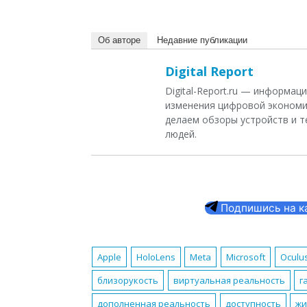
Об авторе
Недавние публикации
Digital Report
Digital-Report.ru — информа
изменения цифровой экономи
делаем обзоры устройств и т
людей.
Подпишись на кан
Apple
HoloLens
Meta
Microsoft
Oculu
близорукость
виртуальная реальность
г
дополненная реальность
доступность
жи