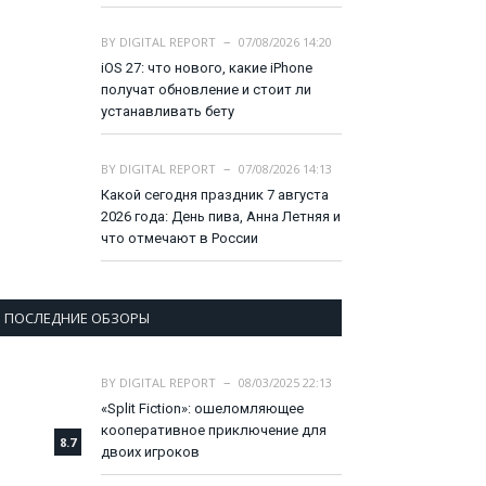
BY
DIGITAL REPORT
07/08/2026 14:20
iOS 27: что нового, какие iPhone
получат обновление и стоит ли
устанавливать бету
BY
DIGITAL REPORT
07/08/2026 14:13
Какой сегодня праздник 7 августа
2026 года: День пива, Анна Летняя и
что отмечают в России
ПОСЛЕДНИЕ ОБЗОРЫ
BY
DIGITAL REPORT
08/03/2025 22:13
«Split Fiction»: ошеломляющее
кооперативное приключение для
8.7
двоих игроков