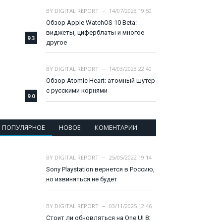
BY
DIGITAL REPORT
14/07/2023 19:50
Обзор Apple WatchOS 10 Beta:
виджеты, циферблаты и многое
9.3
другое
BY
DIGITAL REPORT
14/03/2023 22:40
Обзор Atomic Heart: атомный шутер
с русскими корнями
9.0
ПОПУЛЯРНОЕ
НОВОЕ
КОМЕНТАРИИ
BY
DIGITAL REPORT
25/05/2022 19:14
Sony Playstation вернется в Россию,
но извиняться не будет
BY
DIGITAL REPORT
03/11/2025 12:46
Стоит ли обновляться на One UI 8: