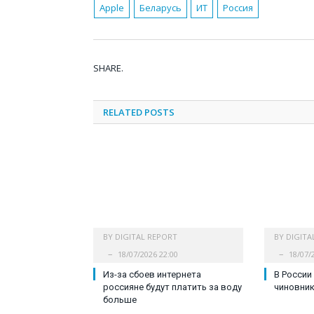
Apple
Беларусь
ИТ
Россия
SHARE.
RELATED
POSTS
BY
DIGITAL REPORT
BY
DIGITA
18/07/2026 22:00
18/07/
Из-за сбоев интернета
В России
россияне будут платить за воду
чиновни
больше