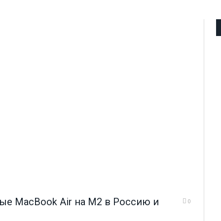
вые MacBook Air на М2 в Россию и
0