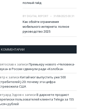
полный гайд
BY
DIGITAL REPORT
31/08/2025 00:31
Как обойти ограничения
мобильного интернета: полное
руководство 2025
КОММЕНТАРИИ
вятослав
к записи
Премьеру нового «Человека-
аука» в России сдвинули ради «Колобка»
етр
к записи
Китай мог выпустить уже 500
стребителей J-20: почему эта цифра
стревожила США
етуард Эдров
к записи
В даркнете продают
ереписки пользователей клиента Telega за 155
ысяч рублей