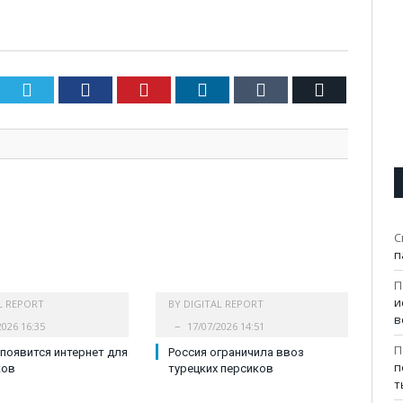
Twitter
Facebook
Pinterest
LinkedIn
Tumblr
Email
С
п
П
и
L REPORT
BY
DIGITAL REPORT
в
2026 16:35
17/07/2026 14:51
П
 появится интернет для
Россия ограничила ввоз
п
ков
турецких персиков
т