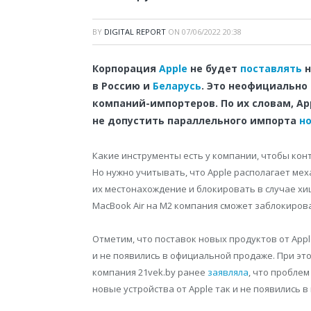
BY
DIGITAL REPORT
ON
07/06/2022 20:38
Корпорация
Apple
не будет
поставлять
н
в Россию и
Беларусь
. Это неофициально
компаний-импортеров. По их словам, Ap
не допустить параллельного импорта
н
Какие инструменты есть у компании, чтобы кон
Но нужно учитывать, что Apple располагает ме
их местонахождение и блокировать в случае хи
MacBook Air на М2 компания сможет заблокирова
Отметим, что поставок новых продуктов от Appl
и не появились в официальной продаже. При эт
компания 21vek.by ранее
заявляла
, что проблем
новые устройства от Apple так и не появились в