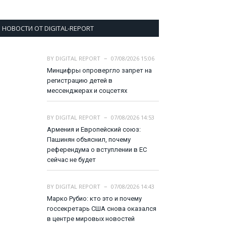
НОВОСТИ ОТ DIGITAL-REPORT
BY
DIGITAL REPORT
07/08/2026 15:06
Минцифры опровергло запрет на
регистрацию детей в
мессенджерах и соцсетях
BY
DIGITAL REPORT
07/08/2026 14:53
Армения и Европейский союз:
Пашинян объяснил, почему
референдума о вступлении в ЕС
сейчас не будет
BY
DIGITAL REPORT
07/08/2026 14:43
Марко Рубио: кто это и почему
госсекретарь США снова оказался
в центре мировых новостей