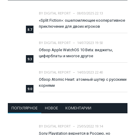
BY
DIGITAL REPORT
08/03/2025 22:13
«Split Fiction»: ошеломляющее кооперативное
приключение для двоих игроков
8.7
BY
DIGITAL REPORT
14/07/2023 19:50
Обзор Apple WatchOS 10 Beta: виджеты,
циферблаты и многое другое
9.3
BY
DIGITAL REPORT
14/03/2023 22:40
Обзор Atomic Heart: атомный шутер с русскими
корнями
9.0
ПОПУЛЯРНОЕ
НОВОЕ
КОМЕНТАРИИ
BY
DIGITAL REPORT
25/05/2022 19:14
Sony Playstation вернется в Россию, но