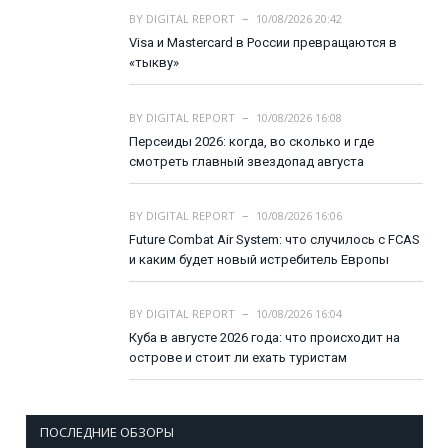
BY
DIGITAL REPORT
10/08/2026 20:42
Visa и Mastercard в России превращаются в
«тыкву»
BY
DIGITAL REPORT
10/08/2026 16:08
Персеиды 2026: когда, во сколько и где
смотреть главный звездопад августа
BY
DIGITAL REPORT
10/08/2026 16:06
Future Combat Air System: что случилось с FCAS
и каким будет новый истребитель Европы
BY
DIGITAL REPORT
10/08/2026 16:04
Куба в августе 2026 года: что происходит на
острове и стоит ли ехать туристам
ПОСЛЕДНИЕ ОБЗОРЫ