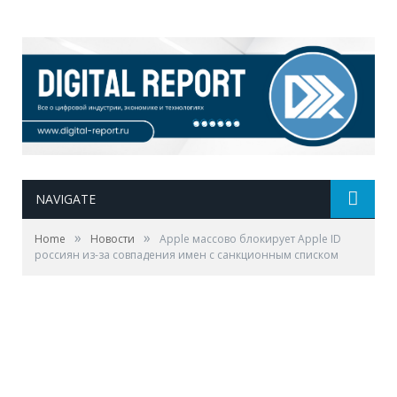
NAVIGATE
»
»
Home
Новости
Apple массово блокирует Apple ID
россиян из-за совпадения имен с санкционным списком