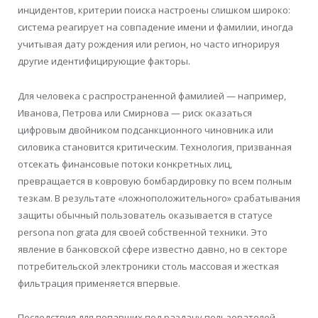
инцидентов, критерии поиска настроены слишком широко:
система реагирует на совпадение имени и фамилии, иногда
учитывая дату рождения или регион, но часто игнорируя
другие идентифицирующие факторы.
Для человека с распространенной фамилией — например,
Иванова, Петрова или Смирнова — риск оказаться
цифровым двойником подсанкционного чиновника или
силовика становится критическим. Технология, призванная
отсекать финансовые потоки конкретных лиц,
превращается в ковровую бомбардировку по всем полным
тезкам. В результате «ложноположительного» срабатывания
защиты обычный пользователь оказывается в статусе
persona non grata для своей собственной техники. Это
явление в банковской сфере известно давно, но в секторе
потребительской электроники столь массовая и жесткая
фильтрация применяется впервые.
Последствия для попавших под раздачу пользователей