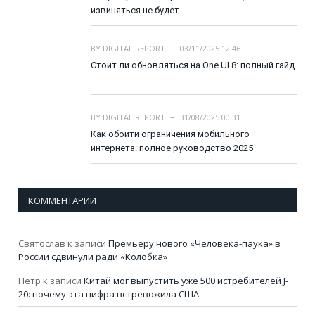
извиняться не будет
BY
DIGITAL REPORT
03/11/2025 12:46
Стоит ли обновляться на One UI 8: полный гайд
BY
DIGITAL REPORT
31/08/2025 00:31
Как обойти ограничения мобильного
интернета: полное руководство 2025
КОММЕНТАРИИ
Святослав
к записи
Премьеру нового «Человека-паука» в
России сдвинули ради «Колобка»
Петр
к записи
Китай мог выпустить уже 500 истребителей J-
20: почему эта цифра встревожила США