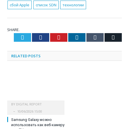
сбой Apple
список SDN
технологии
SHARE.
Twitter
Facebook
Pinterest
LinkedIn
Tumblr
Email
RELATED
POSTS
BY
DIGITAL REPORT
10/06/2026 15:00
Samsung Galaxy можно
использовать как веб-камеру