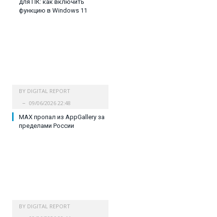
для ПК: как включить
функцию в Windows 11
BY
DIGITAL REPORT
09/06/2026 22:48
MAX пропал из AppGallery за
пределами России
BY
DIGITAL REPORT