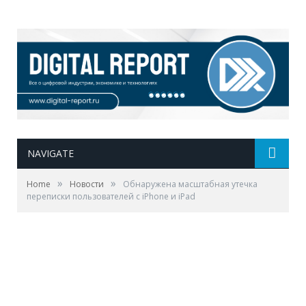
NAVIGATE
»
»
Home
Новости
Обнаружена масштабная утечка
переписки пользователей с iPhone и iPad