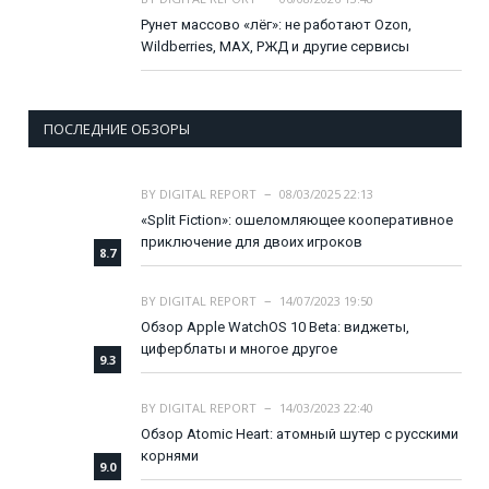
Рунет массово «лёг»: не работают Ozon,
Wildberries, MAX, РЖД и другие сервисы
ПОСЛЕДНИЕ ОБЗОРЫ
BY
DIGITAL REPORT
08/03/2025 22:13
«Split Fiction»: ошеломляющее кооперативное
приключение для двоих игроков
8.7
BY
DIGITAL REPORT
14/07/2023 19:50
Обзор Apple WatchOS 10 Beta: виджеты,
циферблаты и многое другое
9.3
BY
DIGITAL REPORT
14/03/2023 22:40
Обзор Atomic Heart: атомный шутер с русскими
корнями
9.0