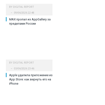
BY
DIGITAL REPORT
09/06/2026 22:48
MAX пропал из AppGallery за
пределами России
BY
DIGITAL REPORT
03/06/2026 23:46
Apple удалила приложение из
App Store: как вернуть его на
iPhone