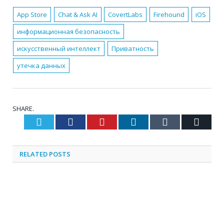
App Store
Chat & Ask AI
CovertLabs
Firehound
iOS
информационная безопасность
искусственный интеллект
Приватность
утечка данных
SHARE.
Twitter
Facebook
Pinterest
LinkedIn
Tumblr
Email
RELATED
POSTS