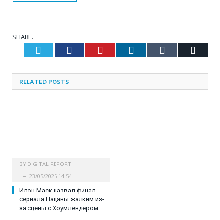
SHARE.
Twitter
Facebook
Pinterest
LinkedIn
Tumblr
Email
RELATED
POSTS
BY
DIGITAL REPORT
23/05/2026 14:54
Илон Маск назвал финал
сериала Пацаны жалким из-
за сцены с Хоумлендером