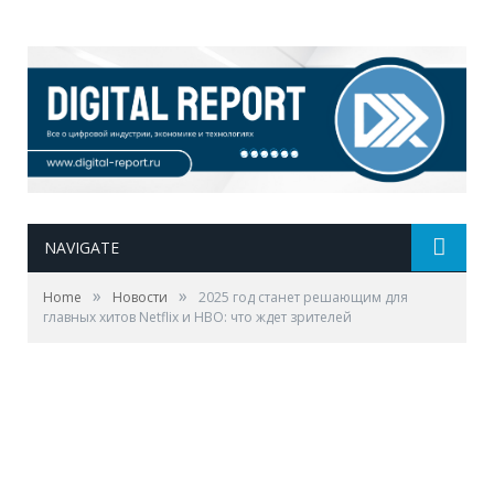
NAVIGATE
»
»
Home
Новости
2025 год станет решающим для
главных хитов Netflix и HBO: что ждет зрителей