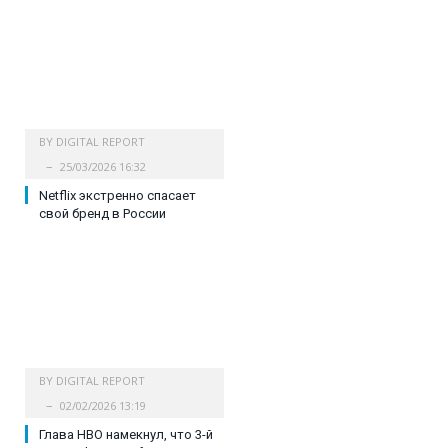
BY
DIGITAL REPORT
25/03/2026 16:32
Netflix экстренно спасает
свой бренд в России
BY
DIGITAL REPORT
02/02/2026 13:19
Глава HBO намекнул, что 3-й