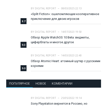
BY
DIGITAL REPORT
08/03/2025 22:13
«Split Fiction»: ошеломляющее кооперативное
приключение для двоих игроков
8.7
BY
DIGITAL REPORT
14/07/2023 19:50
Обзор Apple WatchOS 10 Beta: виджеты,
циферблаты и многое другое
9.3
BY
DIGITAL REPORT
14/03/2023 22:40
Обзор Atomic Heart: атомный шутер с русскими
корнями
9.0
ПОПУЛЯРНОЕ
НОВОЕ
КОМЕНТАРИИ
BY
DIGITAL REPORT
25/05/2022 19:14
Sony Playstation вернется в Россию, но