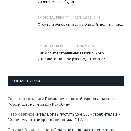
извиняться не будет
BY
DIGITAL REPORT
03/11/2025 12:46
Стоит ли обновляться на One UI 8: полный гайд
BY
DIGITAL REPORT
31/08/2025 00:31
Как обойти ограничения мобильного
интернета: полное руководство 2025
КОММЕНТАРИИ
Святослав
к записи
Премьеру нового «Человека-паука» в
России сдвинули ради «Колобка»
Петр
к записи
Китай мог выпустить уже 500 истребителей J-
20: почему эта цифра встревожила США
Петуард Эдров
к записи
В даркнете продают переписки