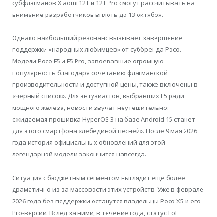
субфлагманов Xiaomi 12T и 12T Pro смогут рассчитывать на
внимание разработчиков вплоть до 13 октября.
Однако наибольший резонанс вызывает завершение
поддержки «народных любимцев» от суббренда Poco.
Модели Poco F5 и F5 Pro, завоевавшие огромную
популярность благодаря сочетанию флагманской
производительности и доступной цены, также включены в
«черный список». Для энтузиастов, выбравших F5 ради
мощного железа, новости звучат неутешительно:
ожидаемая прошивка HyperOS 3 на базе Android 15 станет
для этого смартфона «лебединой песней». После 9 мая 2026
года история официальных обновлений для этой
легендарной модели закончится навсегда.
Ситуация с бюджетным сегментом выглядит еще более
драматично из-за массовости этих устройств. Уже в феврале
2026 года без поддержки останутся владельцы Poco X5 и его
Pro-версии. Вслед за ними, в течение года, статус EoL