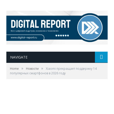
NAVIGATE
»
»
Home
Новости
Xiaomi прекращает поддержку 14
популярных смартфонов в 2026 году