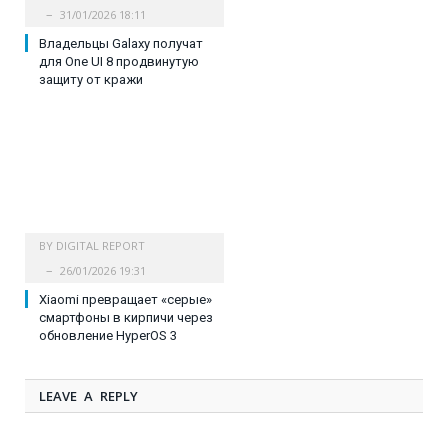
31/01/2026 18:11
Владельцы Galaxy получат
для One UI 8 продвинутую
защиту от кражи
BY
DIGITAL REPORT
26/01/2026 19:31
Xiaomi превращает «серые»
смартфоны в кирпичи через
обновление HyperOS 3
LEAVE A REPLY