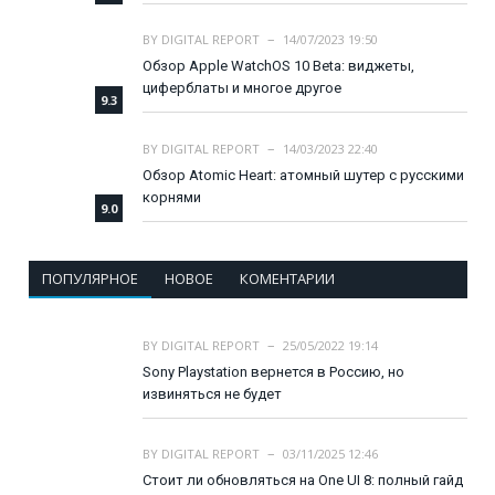
BY
DIGITAL REPORT
14/07/2023 19:50
Обзор Apple WatchOS 10 Beta: виджеты,
циферблаты и многое другое
9.3
BY
DIGITAL REPORT
14/03/2023 22:40
Обзор Atomic Heart: атомный шутер с русскими
корнями
9.0
ПОПУЛЯРНОЕ
НОВОЕ
КОМЕНТАРИИ
BY
DIGITAL REPORT
25/05/2022 19:14
Sony Playstation вернется в Россию, но
извиняться не будет
BY
DIGITAL REPORT
03/11/2025 12:46
Стоит ли обновляться на One UI 8: полный гайд