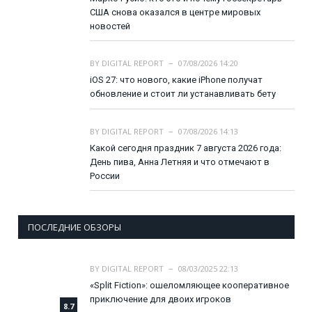
США снова оказался в центре мировых
новостей
BY
DIGITAL REPORT
07/08/2026 14:20
iOS 27: что нового, какие iPhone получат
обновление и стоит ли устанавливать бету
BY
DIGITAL REPORT
07/08/2026 14:13
Какой сегодня праздник 7 августа 2026 года:
День пива, Анна Летняя и что отмечают в
России
ПОСЛЕДНИЕ ОБЗОРЫ
BY
DIGITAL REPORT
08/03/2025 22:13
«Split Fiction»: ошеломляющее кооперативное
приключение для двоих игроков
8.7