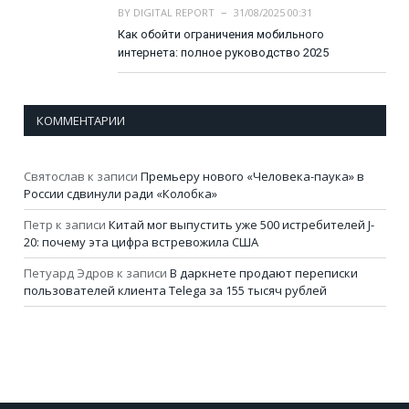
BY
DIGITAL REPORT
31/08/2025 00:31
Как обойти ограничения мобильного
интернета: полное руководство 2025
КОММЕНТАРИИ
Святослав
к записи
Премьеру нового «Человека-паука» в
России сдвинули ради «Колобка»
Петр
к записи
Китай мог выпустить уже 500 истребителей J-
20: почему эта цифра встревожила США
Петуард Эдров
к записи
В даркнете продают переписки
пользователей клиента Telega за 155 тысяч рублей