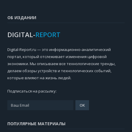
ОБ ИЗДАНИИ
DIGITAL-
REPORT
Digital-Report.ru — это информационно-аналитический
портал, который отслеживает изменения цифровой
экономики. Мы описываем все технологические тренды,
делаем обзоры устройств и технологических событий,
которые влияют на жизнь людей.
Подписаться на рассылку:
ПОПУЛЯРНЫЕ МАТЕРИАЛЫ