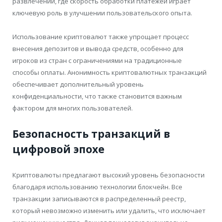
развлечений, где скорость обработки платежей играет
ключевую роль в улучшении пользовательского опыта.
Использование криптовалют также упрощает процесс
внесения депозитов и вывода средств, особенно для
игроков из стран с ограничениями на традиционные
способы оплаты. Анонимность криптовалютных транзакций
обеспечивает дополнительный уровень
конфиденциальности, что также становится важным
фактором для многих пользователей.
Безопасность транзакций в
цифровой эпохе
Криптовалюты предлагают высокий уровень безопасности
благодаря использованию технологии блокчейн. Все
транзакции записываются в распределенный реестр,
который невозможно изменить или удалить, что исключает