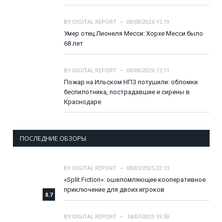
BY
DIGITAL REPORT
08/08/2026 15:19
Умер отец Лионеля Месси: Хорхе Месси было
68 лет
BY
DIGITAL REPORT
08/08/2026 15:11
Пожар на Ильском НПЗ потушили: обломки
беспилотника, пострадавшие и сирены в
Краснодаре
ПОСЛЕДНИЕ ОБЗОРЫ
BY
DIGITAL REPORT
08/03/2025 22:13
«Split Fiction»: ошеломляющее кооперативное
приключение для двоих игроков
8.7
BY
DIGITAL REPORT
14/07/2023 19:50