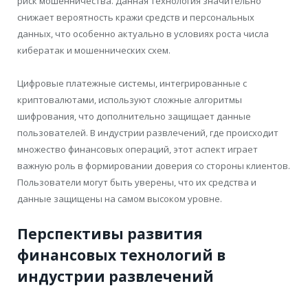
риск мошенничества. Данная технология значительно
снижает вероятность кражи средств и персональных
данных, что особенно актуально в условиях роста числа
кибератак и мошеннических схем.
Цифровые платежные системы, интегрированные с
криптовалютами, используют сложные алгоритмы
шифрования, что дополнительно защищает данные
пользователей. В индустрии развлечений, где происходит
множество финансовых операций, этот аспект играет
важную роль в формировании доверия со стороны клиентов.
Пользователи могут быть уверены, что их средства и
данные защищены на самом высоком уровне.
Перспективы развития
финансовых технологий в
индустрии развлечений