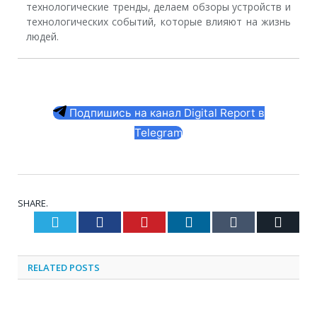
технологические тренды, делаем обзоры устройств и
технологических событий, которые влияют на жизнь
людей.
Подпишись на канал Digital Report в
Telegram
SHARE.
Twitter
Facebook
Pinterest
LinkedIn
Tumblr
Email
RELATED
POSTS