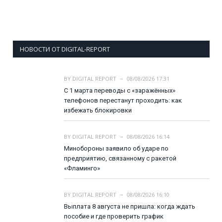
НОВОСТИ ОТ DIGITAL-REPORT
BY
DIGITAL REPORT
08/08/2026 17:31
С 1 марта переводы с «заражённых»
телефонов перестанут проходить: как
избежать блокировки
BY
DIGITAL REPORT
08/08/2026 16:14
Минобороны заявило об ударе по
предприятию, связанному с ракетой
«Фламинго»
BY
DIGITAL REPORT
08/08/2026 16:10
Выплата 8 августа не пришла: когда ждать
пособие и где проверить график