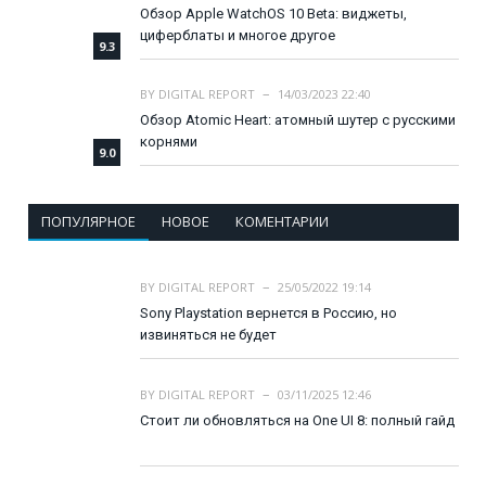
Обзор Apple WatchOS 10 Beta: виджеты,
циферблаты и многое другое
9.3
BY
DIGITAL REPORT
14/03/2023 22:40
Обзор Atomic Heart: атомный шутер с русскими
корнями
9.0
ПОПУЛЯРНОЕ
НОВОЕ
КОМЕНТАРИИ
BY
DIGITAL REPORT
25/05/2022 19:14
Sony Playstation вернется в Россию, но
извиняться не будет
BY
DIGITAL REPORT
03/11/2025 12:46
Стоит ли обновляться на One UI 8: полный гайд