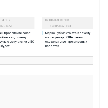
L REPORT
BY
DIGITAL REPORT
2026 14:53
07/08/2026 14:43
и Европейский союз:
Марко Рубио: кто это и почему
объяснил, почему
госсекретарь США снова
ума о вступлении в ЕС
оказался в центре мировых
е будет
новостей