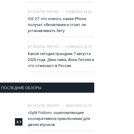
BY
DIGITAL REPORT
07/08/2026 14:20
iOS 27: что нового, какие iPhone
получат обновление и стоит ли
устанавливать бету
BY
DIGITAL REPORT
07/08/2026 14:13
Какой сегодня праздник 7 августа
2026 года: День пива, Анна Летняя и
что отмечают в России
ПОСЛЕДНИЕ ОБЗОРЫ
BY
DIGITAL REPORT
08/03/2025 22:13
«Split Fiction»: ошеломляющее
кооперативное приключение для
8.7
двоих игроков