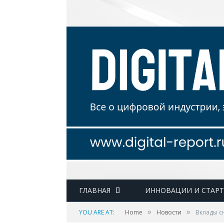
ГЛАВНАЯ
ИННОВАЦИИ И СТАР
»
»
YOU ARE AT:
Home
Новости
Вклады сн