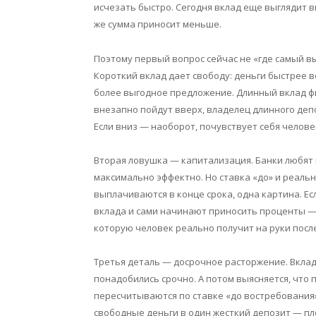
исчезать быстро. Сегодня вклад еще выглядит в
же сумма приносит меньше.
Поэтому первый вопрос сейчас не «где самый вы
Короткий вклад дает свободу: деньги быстрее в
более выгодное предложение. Длинный вклад фи
внезапно пойдут вверх, владелец длинного деп
Если вниз — наоборот, почувствует себя челове
Вторая ловушка — капитализация. Банки любят 
максимально эффектно. Но ставка «до» и реальн
выплачиваются в конце срока, одна картина. Ес
вклада и сами начинают приносить проценты — 
которую человек реально получит на руки посл
Третья деталь — досрочное расторжение. Вклад
понадобились срочно. А потом выясняется, что
пересчитываются по ставке «до востребования»,
свободные деньги в один жесткий депозит — пло