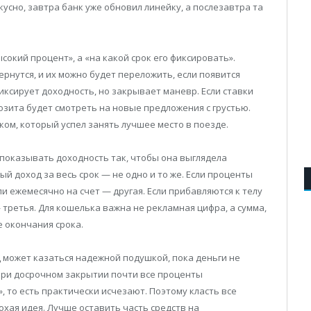
кусно, завтра банк уже обновил линейку, а послезавтра та
сокий процент», а «на какой срок его фиксировать».
ернутся, и их можно будет переложить, если появится
ксирует доходность, но закрывает маневр. Если ставки
озита будет смотреть на новые предложения с грустью.
ком, который успел занять лучшее место в поезде.
показывать доходность так, чтобы она выглядела
ый доход за весь срок — не одно и то же. Если проценты
ли ежемесячно на счет — другая. Если прибавляются к телу
третья. Для кошелька важна не рекламная цифра, а сумма,
е окончания срока.
 может казаться надежной подушкой, пока деньги не
 при досрочном закрытии почти все проценты
 то есть практически исчезают. Поэтому класть все
хая идея. Лучше оставить часть средств на