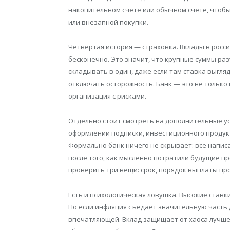
накопительном счете или обычном счете, чтобы 
или внезапной покупки.
Четвертая история — страховка. Вклады в росс
бесконечно. Это значит, что крупные суммы ра
складывать в один, даже если там ставка выгл
отключать осторожность. Банк — это не только
организация с рисками.
Отдельно стоит смотреть на дополнительные ус
оформлении подписки, инвестиционного продукт
Формально банк ничего не скрывает: все написа
после того, как мысленно потратили будущие п
проверить три вещи: срок, порядок выплаты пр
Есть и психологическая ловушка. Высокие ставк
Но если инфляция съедает значительную часть 
впечатляющей. Вклад защищает от хаоса лучше