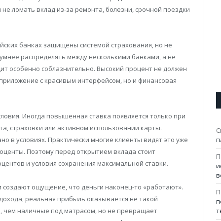
не ломать вклад из-за ремонта, болезни, срочной поездки
ийских банках защищены системой страхования, но не
зумнее распределять между несколькими банками, а не
ядит особенно соблазнительно. Высокий процент не должен
 приложение с красивым интерфейсом, но и финансовая
ловия. Иногда повышенная ставка появляется только при
а, страховки или активном использовании карты.
С
п
но в условиях. Практически многие клиенты видят это уже
роценты. Поэтому перед открытием вклада стоит
П
оцентов и условия сохранения максимальной ставки.
и
в
и создают ощущение, что деньги наконец-то «работают».
П
дохода, реальная прибыль оказывается не такой
п
т
, чем наличные под матрасом, но не превращает