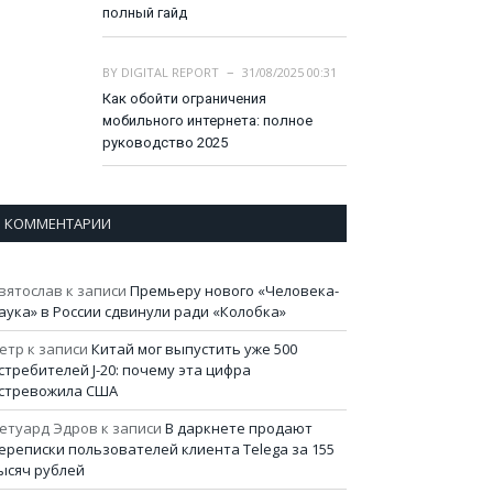
полный гайд
BY
DIGITAL REPORT
31/08/2025 00:31
Как обойти ограничения
мобильного интернета: полное
руководство 2025
КОММЕНТАРИИ
вятослав
к записи
Премьеру нового «Человека-
аука» в России сдвинули ради «Колобка»
етр
к записи
Китай мог выпустить уже 500
стребителей J-20: почему эта цифра
стревожила США
етуард Эдров
к записи
В даркнете продают
ереписки пользователей клиента Telega за 155
ысяч рублей