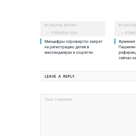
BY
DIGITAL REPORT
BY
DIGITA
07/08/2026 15:06
07/08/
Минцифры опровергло запрет
Армения 
на регистрацию детей в
Пашинян 
мессенджерах и соцсетях
референд
сейчас н
LEAVE A REPLY