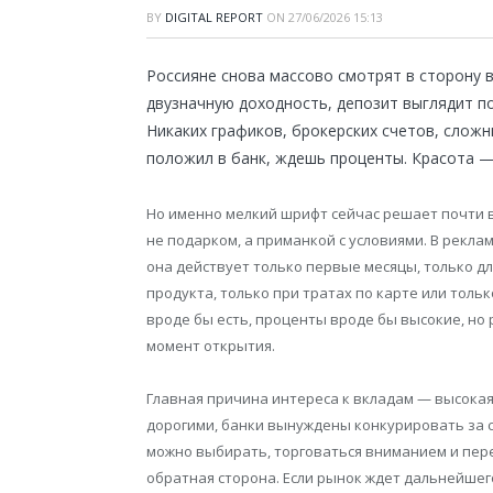
BY
DIGITAL REPORT
ON
27/06/2026 15:13
Россияне снова массово смотрят в сторону в
двузначную доходность, депозит выглядит по
Никаких графиков, брокерских счетов, сложн
положил в банк, ждешь проценты. Красота —
Но именно мелкий шрифт сейчас решает почти в
не подарком, а приманкой с условиями. В реклам
она действует только первые месяцы, только д
продукта, только при тратах по карте или тольк
вроде бы есть, проценты вроде бы высокие, но 
момент открытия.
Главная причина интереса к вкладам — высокая
дорогими, банки вынуждены конкурировать за с
можно выбирать, торговаться вниманием и перек
обратная сторона. Если рынок ждет дальнейшег