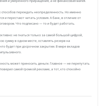
ения и умеренного приращения, а не финансовая магия.
х способов переждать неопределенность. Но именно
я и перестают читать условия. А банк, в отличие от
оговором. Что подписано — то и будет работать.
ективно: не гнаться только за самой большой цифрой,
сю сумму в одном месте, оставлять резерв на
что будет при досрочном закрытии. В мире вкладов
мпульсивного.
жность может приносить деньги. Главное — не перепутать
 поверил самой громкой рекламе, а тот, кто спокойно