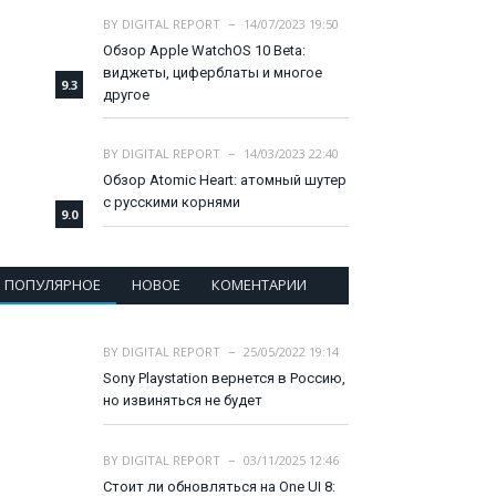
BY
DIGITAL REPORT
14/07/2023 19:50
Обзор Apple WatchOS 10 Beta:
виджеты, циферблаты и многое
9.3
другое
BY
DIGITAL REPORT
14/03/2023 22:40
Обзор Atomic Heart: атомный шутер
с русскими корнями
9.0
ПОПУЛЯРНОЕ
НОВОЕ
КОМЕНТАРИИ
BY
DIGITAL REPORT
25/05/2022 19:14
Sony Playstation вернется в Россию,
но извиняться не будет
BY
DIGITAL REPORT
03/11/2025 12:46
Стоит ли обновляться на One UI 8: