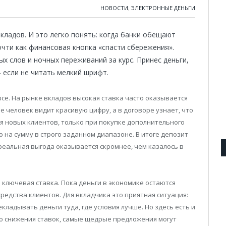
НОВОСТИ
,
ЭЛЕКТРОННЫЕ ДЕНЬГИ
кладов. И это легко понять: когда банки обещают
чти как финансовая кнопка «спасти сбережения».
ых слов и ночных переживаний за курс. Принес деньги,
 если не читать мелкий шрифт.
се. На рынке вкладов высокая ставка часто оказывается
е человек видит красивую цифру, а в договоре узнает, что
ля новых клиентов, только при покупке дополнительного
о на сумму в строго заданном диапазоне. В итоге депозит
реальная выгода оказывается скромнее, чем казалось в
 ключевая ставка. Пока деньги в экономике остаются
редства клиентов. Для вкладчика это приятная ситуация:
ладывать деньги туда, где условия лучше. Но здесь есть и
о снижения ставок, самые щедрые предложения могут