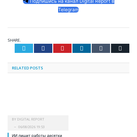
Подпишись на канал Digital Report в
Telegram
SHARE.
Twitter
Facebook
Pinterest
LinkedIn
Tumblr
Email
RELATED
POSTS
BY
DIGITAL REPORT
06/08/2026 19:53
ИИ лишит работы десятки