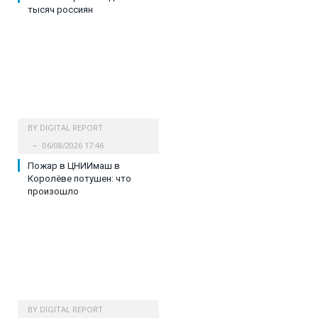
тысяч россиян
BY
DIGITAL REPORT
06/08/2026 17:46
Пожар в ЦНИИмаш в
Королёве потушен: что
произошло
BY
DIGITAL REPORT