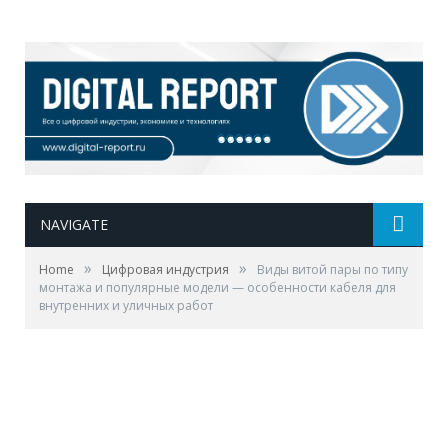
NAVIGATE
»
»
Home
Цифровая индустрия
Виды витой пары по типу
монтажа и популярные модели — особенности кабеля для
внутренних и уличных работ