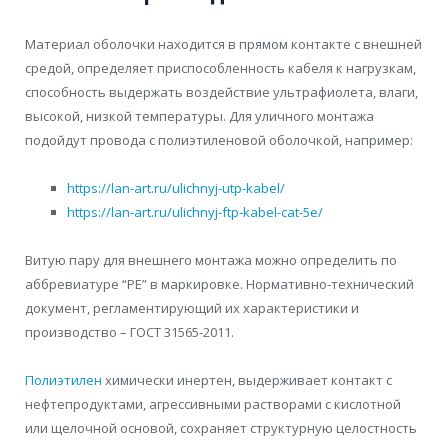
Материал оболочки находится в прямом контакте с внешней
средой, определяет приспособленность кабеля к нагрузкам,
способность выдержать воздействие ультрафиолета, влаги,
высокой, низкой температуры. Для уличного монтажа
подойдут провода с полиэтиленовой оболочкой, например:
https://lan-art.ru/ulichnyj-utp-kabel/
https://lan-art.ru/ulichnyj-ftp-kabel-cat-5e/
Витую пару для внешнего монтажа можно определить по
аббревиатуре “PE” в маркировке. Нормативно-технический
документ, регламентирующий их характеристики и
производство – ГОСТ 31565-2011.
Полиэтилен
химически инертен, выдерживает контакт с
нефтепродуктами, агрессивными растворами с кислотной
или щелочной основой, сохраняет структурную целостность