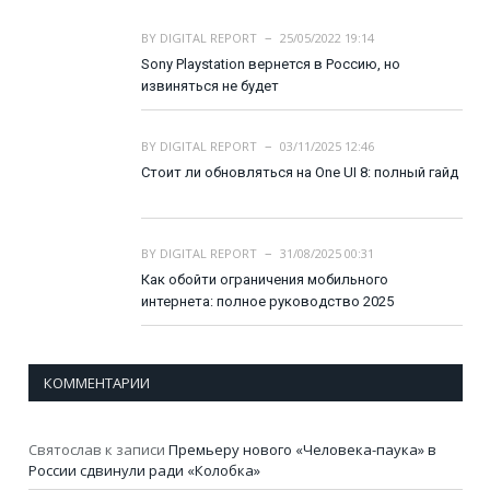
BY
DIGITAL REPORT
25/05/2022 19:14
Sony Playstation вернется в Россию, но
извиняться не будет
BY
DIGITAL REPORT
03/11/2025 12:46
Стоит ли обновляться на One UI 8: полный гайд
BY
DIGITAL REPORT
31/08/2025 00:31
Как обойти ограничения мобильного
интернета: полное руководство 2025
КОММЕНТАРИИ
Святослав
к записи
Премьеру нового «Человека-паука» в
России сдвинули ради «Колобка»