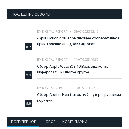
ПОСЛЕДНИЕ ОБЗОРЫ
BY
DIGITAL REPORT
08/03/2025 22:13
«Split Fiction»: ошеломляющее кооперативное
приключение для двоих игроков
8.7
BY
DIGITAL REPORT
14/07/2023 19:50
Обзор Apple WatchOS 10 Beta: виджеты,
циферблаты и многое другое
9.3
BY
DIGITAL REPORT
14/03/2023 22:40
Обзор Atomic Heart: атомный шутер с русскими
корнями
9.0
ПОПУЛЯРНОЕ
НОВОЕ
КОМЕНТАРИИ