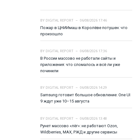
BY
DIGITAL REPORT
06/08/2026 17:46
Пожар в ЦНИИмаш в Королёве потушен: что
произошло
BY
DIGITAL REPORT
06/08/2026 17:36
В России массово не работали сайты и
приложения: что сломалось и всё ли уже
починили
BY
DIGITAL REPORT
06/08/2026 14:29
Samsung готовит большое обновление: One UI
9 ждут уже 10–15 августа
BY
DIGITAL REPORT
06/08/2026 13:48
Рунет массово «лёг»: не работают Ozon,
Wildberries, MAX, РЖД и другие сервисы