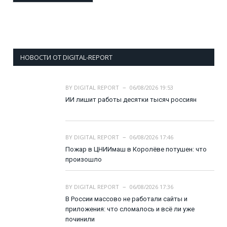
НОВОСТИ ОТ DIGITAL-REPORT
BY
DIGITAL REPORT
06/08/2026 19:53
ИИ лишит работы десятки тысяч россиян
BY
DIGITAL REPORT
06/08/2026 17:46
Пожар в ЦНИИмаш в Королёве потушен: что
произошло
BY
DIGITAL REPORT
06/08/2026 17:36
В России массово не работали сайты и
приложения: что сломалось и всё ли уже
починили