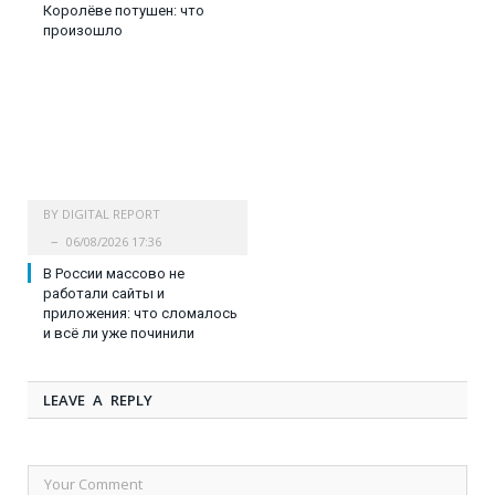
Королёве потушен: что
произошло
BY
DIGITAL REPORT
06/08/2026 17:36
В России массово не
работали сайты и
приложения: что сломалось
и всё ли уже починили
LEAVE A REPLY