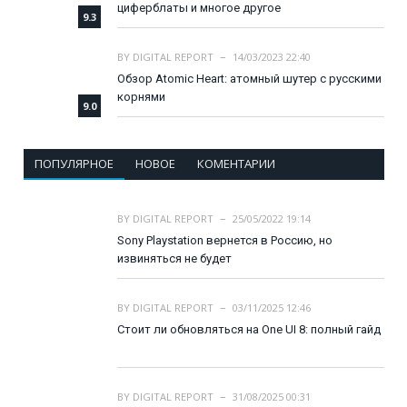
циферблаты и многое другое
9.3
BY
DIGITAL REPORT
14/03/2023 22:40
Обзор Atomic Heart: атомный шутер с русскими
корнями
9.0
ПОПУЛЯРНОЕ
НОВОЕ
КОМЕНТАРИИ
BY
DIGITAL REPORT
25/05/2022 19:14
Sony Playstation вернется в Россию, но
извиняться не будет
BY
DIGITAL REPORT
03/11/2025 12:46
Стоит ли обновляться на One UI 8: полный гайд
BY
DIGITAL REPORT
31/08/2025 00:31