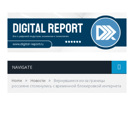
NAVIGATE
»
»
Home
Новости
Вернувшиеся из-за границы
россияне столкнулись с временной блокировкой интернета