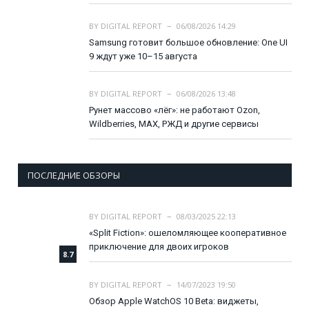
BY
DIGITAL REPORT
06/08/2026 14:29
Samsung готовит большое обновление: One UI
9 ждут уже 10–15 августа
BY
DIGITAL REPORT
06/08/2026 13:48
Рунет массово «лёг»: не работают Ozon,
Wildberries, MAX, РЖД и другие сервисы
ПОСЛЕДНИЕ ОБЗОРЫ
BY
DIGITAL REPORT
08/03/2025 22:13
«Split Fiction»: ошеломляющее кооперативное
приключение для двоих игроков
8.7
BY
DIGITAL REPORT
14/07/2023 19:50
Обзор Apple WatchOS 10 Beta: виджеты,