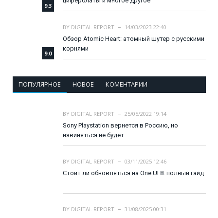
циферблаты и многое другое
9.3
BY
DIGITAL REPORT
14/03/2023 22:40
Обзор Atomic Heart: атомный шутер с русскими
корнями
9.0
ПОПУЛЯРНОЕ
НОВОЕ
КОМЕНТАРИИ
BY
DIGITAL REPORT
25/05/2022 19:14
Sony Playstation вернется в Россию, но
извиняться не будет
BY
DIGITAL REPORT
03/11/2025 12:46
Стоит ли обновляться на One UI 8: полный гайд
BY
DIGITAL REPORT
31/08/2025 00:31