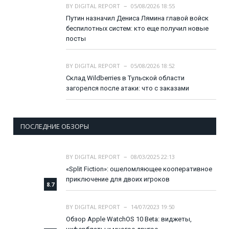
BY
DIGITAL REPORT
05/08/2026 18:55
Путин назначил Дениса Лямина главой войск
беспилотных систем: кто еще получил новые
посты
BY
DIGITAL REPORT
05/08/2026 18:52
Склад Wildberries в Тульской области
загорелся после атаки: что с заказами
ПОСЛЕДНИЕ ОБЗОРЫ
BY
DIGITAL REPORT
08/03/2025 22:13
«Split Fiction»: ошеломляющее кооперативное
приключение для двоих игроков
8.7
BY
DIGITAL REPORT
14/07/2023 19:50
Обзор Apple WatchOS 10 Beta: виджеты,