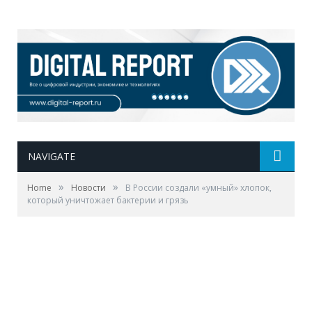
NAVIGATE
»
»
Home
Новости
В России создали «умный» хлопок,
который уничтожает бактерии и грязь