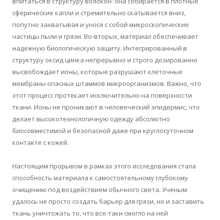
впитаться в структуру волокон: она собирается в плотные
сферические капли и стремительно скатывается вниз,
попутно захватывая и унося с собой микроскопические
частицы пыли и грязи. Во-вторых, материал обеспечивает
надежную биологическую защиту. Интегрированный в
структуру оксид цинка непрерывно и строго дозированно
высвобождает ионы, которые разрушают клеточные
мембраны опасных штаммов микроорганизмов. Важно, что
этот процесс протекает исключительно на поверхности
ткани. Ионы не проникают в человеческий эпидермис, что
делает высокотехнологичную одежду абсолютно
биосовместимой и безопасной даже при круглосуточном
контакте с кожей.
Настоящим прорывом в рамках этого исследования стала
способность материала к самостоятельному глубокому
очищению под воздействием обычного света. Ученым
удалось не просто создать барьер для грязи, но и заставить
ткань уничтожать то, что все-таки смогло на ней