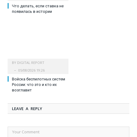
Что делать, если ставка не
появилась в истории
BY
DIGITAL REPORT
05/08/2026 19:26
Войска беспилотных систем
России: что это и кто их
возглавит
LEAVE A REPLY