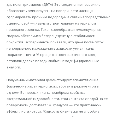
диэтилентриамином (ДЭТА). Это соединение позволило
образовать аминогруппы на поверхности частиц и
сформировать прочные водородные связи непосредственно
с целлюлозой — главным строительным материалом
природного хлопка. Такая своеобразная «молекулярная
сварка» обеспечила беспрецедентную стабильность
покрытия. Эксперименты показали, что даже после суток
непрерывного нахождения в жидкости умная ткань
сохраняет почти 93 процента своего активного слоя,
оставляя далеко позади любые немодифицированные
аналоги.
Полученный материал демонстрирует впечатляющие
физические характеристики, работая в режиме «три в
одном». Во-первых, ткань приобрела свойства
экстремальной гидрофобности. Угол контакта с водой на ее
поверхности достигает 145 градусов — это практически
эффект листа лотоса. Жидкость физически не способна