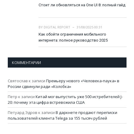
Стоит ли обновляться на One UI 8: полный гайд
BY
DIGITAL REPORT
31/08/2025 00:31
Как обойти ограничения мобильного
интернета: полное руководство 2025
КОММЕНТАРИИ
Святослав
к записи
Премьеру нового «Человека-паука» в
России сдвинули ради «Колобка»
Петр
к записи
Китай мог выпустить уже 500 истребителей J-
20: почему эта цифра встревожила США
Петуард Эдров
к записи
В даркнете продают переписки
пользователей клиента Telega за 155 тысяч рублей