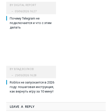
BY
DIGITAL REPORT
05/06/2026 16:27
Почему Telegram не
подключается и что с этим
делать
BY
ВЛАД ВОЛКОВ
25/05/2026 16:28
Roblox не запускается в 2026
году: пошаговая инструкция,
как вернуть игру за 10 минут
LEAVE A REPLY