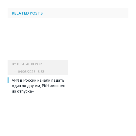
RELATED
POSTS
BY
DIGITAL REPORT
04/08/2026 18:53
VPN в России начали падать
один за другим, РКН «вышел
из отпуска»