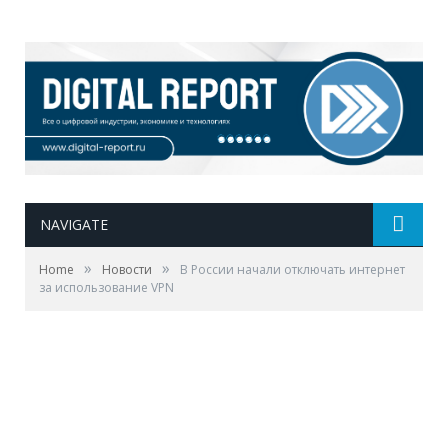
NAVIGATE
»
»
Home
Новости
В России начали отключать интернет
за использование VPN