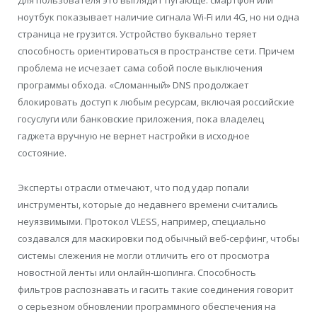
Для пользователя это выглядит пугающе: смартфон или
ноутбук показывает наличие сигнала Wi-Fi или 4G, но ни одна
страница не грузится. Устройство буквально теряет
способность ориентироваться в пространстве сети. Причем
проблема не исчезает сама собой после выключения
программы обхода. «Сломанный» DNS продолжает
блокировать доступ к любым ресурсам, включая российские
госуслуги или банковские приложения, пока владелец
гаджета вручную не вернет настройки в исходное
состояние.
Эксперты отрасли отмечают, что под удар попали
инструменты, которые до недавнего времени считались
неуязвимыми. Протокол VLESS, например, специально
создавался для маскировки под обычный веб-серфинг, чтобы
системы слежения не могли отличить его от просмотра
новостной ленты или онлайн-шопинга. Способность
фильтров распознавать и гасить такие соединения говорит
о серьезном обновлении программного обеспечения на