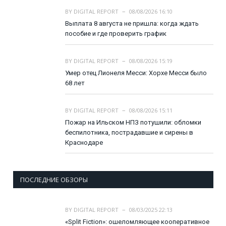
BY
DIGITAL REPORT
08/08/2026 16:10
Выплата 8 августа не пришла: когда ждать
пособие и где проверить график
BY
DIGITAL REPORT
08/08/2026 15:19
Умер отец Лионеля Месси: Хорхе Месси было
68 лет
BY
DIGITAL REPORT
08/08/2026 15:11
Пожар на Ильском НПЗ потушили: обломки
беспилотника, пострадавшие и сирены в
Краснодаре
ПОСЛЕДНИЕ ОБЗОРЫ
BY
DIGITAL REPORT
08/03/2025 22:13
«Split Fiction»: ошеломляющее кооперативное