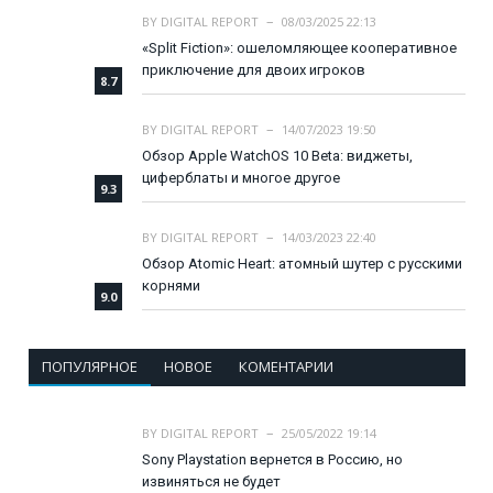
BY
DIGITAL REPORT
08/03/2025 22:13
«Split Fiction»: ошеломляющее кооперативное
приключение для двоих игроков
8.7
BY
DIGITAL REPORT
14/07/2023 19:50
Обзор Apple WatchOS 10 Beta: виджеты,
циферблаты и многое другое
9.3
BY
DIGITAL REPORT
14/03/2023 22:40
Обзор Atomic Heart: атомный шутер с русскими
корнями
9.0
ПОПУЛЯРНОЕ
НОВОЕ
КОМЕНТАРИИ
BY
DIGITAL REPORT
25/05/2022 19:14
Sony Playstation вернется в Россию, но
извиняться не будет