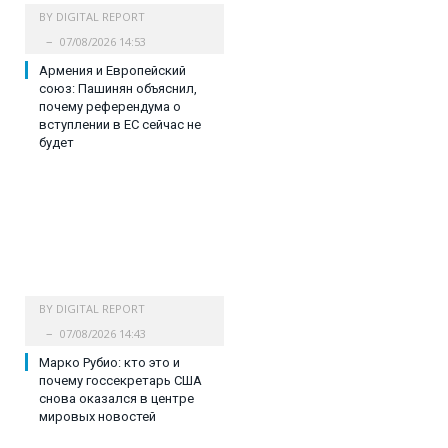
BY
DIGITAL REPORT
07/08/2026 14:53
Армения и Европейский
союз: Пашинян объяснил,
почему референдума о
вступлении в ЕС сейчас не
будет
BY
DIGITAL REPORT
07/08/2026 14:43
Марко Рубио: кто это и
почему госсекретарь США
снова оказался в центре
мировых новостей