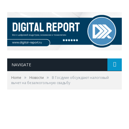
NAVIGATE
»
»
Home
Новости
В Госдуме обсуждают налоговый
вычет на безалкогольную свадьбу