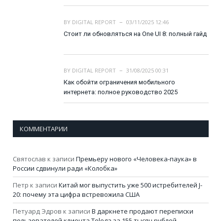
BY
DIGITAL REPORT
03/11/2025 12:46
Стоит ли обновляться на One UI 8: полный гайд
BY
DIGITAL REPORT
31/08/2025 00:31
Как обойти ограничения мобильного
интернета: полное руководство 2025
КОММЕНТАРИИ
Святослав
к записи
Премьеру нового «Человека-паука» в
России сдвинули ради «Колобка»
Петр
к записи
Китай мог выпустить уже 500 истребителей J-
20: почему эта цифра встревожила США
Петуард Эдров
к записи
В даркнете продают переписки
пользователей клиента Telega за 155 тысяч рублей