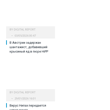
BY
DIGITAL REPORT
03/05/2026 00:47
В Австрии задержан
шантажист, добавивший
крысиный яд в пюре HiPP
BY
DIGITAL REPORT
29/01/2026 16:01
Вирус Нипах передается
через манго