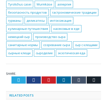
Tyrolichus casei
Wurmkäse
аллергия
безопасность продуктов
гастрономические традиции
гурманы
деликатесы
интоксикация
кулинарные путешествия
насекомые в еде
немецкий сыр
производство сыра
санитарные нормы
созревание сыра
сыр с клещами
сырные клещи
сыроделие
экзотическая еда
SHARE.
Twitter
Facebook
Pinterest
LinkedIn
Tumblr
Email
RELATED
POSTS