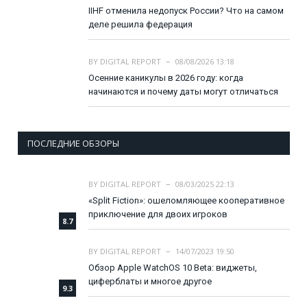
IIHF отменила недопуск России? Что на самом
деле решила федерация
BY
DIGITAL REPORT
08/08/2026 13:18
Осенние каникулы в 2026 году: когда
начинаются и почему даты могут отличаться
ПОСЛЕДНИЕ ОБЗОРЫ
BY
DIGITAL REPORT
08/03/2025 22:13
«Split Fiction»: ошеломляющее кооперативное
приключение для двоих игроков
8.7
BY
DIGITAL REPORT
14/07/2023 19:50
Обзор Apple WatchOS 10 Beta: виджеты,
циферблаты и многое другое
9.3