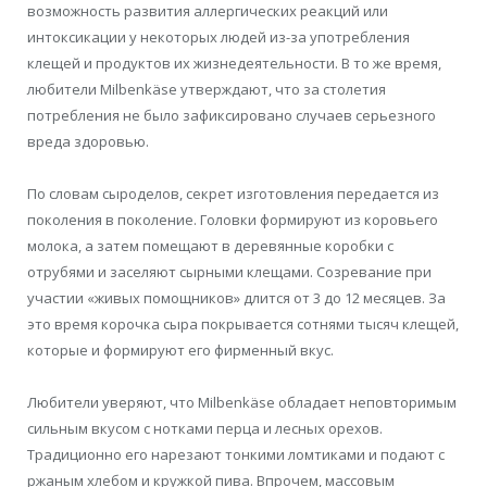
возможность развития аллергических реакций или
интоксикации у некоторых людей из-за употребления
клещей и продуктов их жизнедеятельности. В то же время,
любители Milbenkäse утверждают, что за столетия
потребления не было зафиксировано случаев серьезного
вреда здоровью.
По словам сыроделов, секрет изготовления передается из
поколения в поколение. Головки формируют из коровьего
молока, а затем помещают в деревянные коробки с
отрубями и заселяют сырными клещами. Созревание при
участии «живых помощников» длится от 3 до 12 месяцев. За
это время корочка сыра покрывается сотнями тысяч клещей,
которые и формируют его фирменный вкус.
Любители уверяют, что Milbenkäse обладает неповторимым
сильным вкусом с нотками перца и лесных орехов.
Традиционно его нарезают тонкими ломтиками и подают с
ржаным хлебом и кружкой пива. Впрочем, массовым