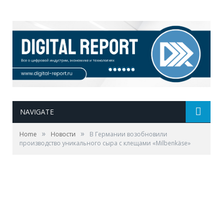
NAVIGATE
»
»
Home
Новости
В Германии возобновили
производство уникального сыра с клещами «Milbenkäse»