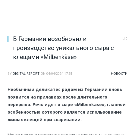
В Германии возобновили
0
производство уникального сыра с
клещами «Milbenkäse»
BY
DIGITAL REPORT
ON
04/04/2024 17:51
НОВОСТИ
Необычный деликатес родом из Германии вновь
появится на прилавках после длительного
перерыва. Речь идет о сыре «Milbenkäse», главной
особенностью которого является использование
живых клещей при созревании.
Мечта гурмана готовится с помощью специальных «сырных