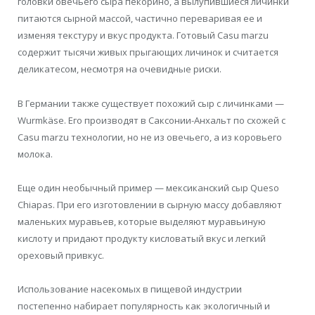
головки овечьего сыра пекорино, а вылупившиеся личинки
питаются сырной массой, частично переваривая ее и
изменяя текстуру и вкус продукта. Готовый Casu marzu
содержит тысячи живых прыгающих личинок и считается
деликатесом, несмотря на очевидные риски.
В Германии также существует похожий сыр с личинками —
Wurmkäse. Его производят в Саксонии-Анхальт по схожей с
Casu marzu технологии, но не из овечьего, а из коровьего
молока.
Еще один необычный пример — мексиканский сыр Queso
Chiapas. При его изготовлении в сырную массу добавляют
маленьких муравьев, которые выделяют муравьиную
кислоту и придают продукту кисловатый вкус и легкий
ореховый привкус.
Использование насекомых в пищевой индустрии
постепенно набирает популярность как экологичный и