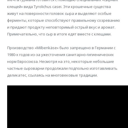
клещей» вида Tyrolichus casei. Эти крошечные существа
живут на поверхности головок сыра и выделяют особые
ферменты, которые способствуют правильному созреванию
и придают продукту неповторимый острый вкус и аромат.
Примечательно, что сыр в итоге едят вместе с клещами.
Производство «Milbenkäse» было запрещено в Германии с
1980-х годов из-за ужесточения санитарно-гигиенических
норм Евросоюза. Несмотря на это, некоторые небольшие
частные сыроварни продолжали подпольно изготавливать
деликатес, ссылаясь на многовековые традиции.