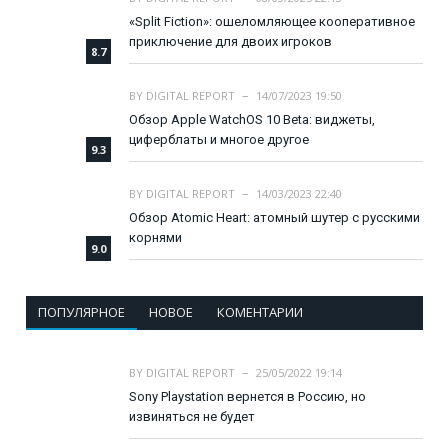
«Split Fiction»: ошеломляющее кооперативное
приключение для двоих игроков
8.7
BY
DIGITAL REPORT
14/07/2023 19:50
Обзор Apple WatchOS 10 Beta: виджеты,
циферблаты и многое другое
9.3
BY
DIGITAL REPORT
14/03/2023 22:40
Обзор Atomic Heart: атомный шутер с русскими
корнями
9.0
ПОПУЛЯРНОЕ
НОВОЕ
КОМЕНТАРИИ
BY
DIGITAL REPORT
25/05/2022 19:14
Sony Playstation вернется в Россию, но
извиняться не будет