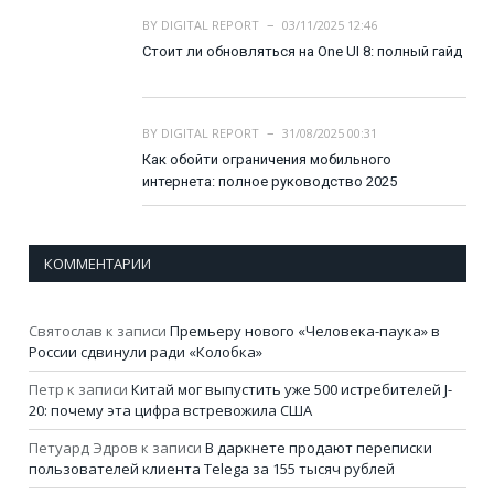
BY
DIGITAL REPORT
03/11/2025 12:46
Стоит ли обновляться на One UI 8: полный гайд
BY
DIGITAL REPORT
31/08/2025 00:31
Как обойти ограничения мобильного
интернета: полное руководство 2025
КОММЕНТАРИИ
Святослав
к записи
Премьеру нового «Человека-паука» в
России сдвинули ради «Колобка»
Петр
к записи
Китай мог выпустить уже 500 истребителей J-
20: почему эта цифра встревожила США
Петуард Эдров
к записи
В даркнете продают переписки
пользователей клиента Telega за 155 тысяч рублей