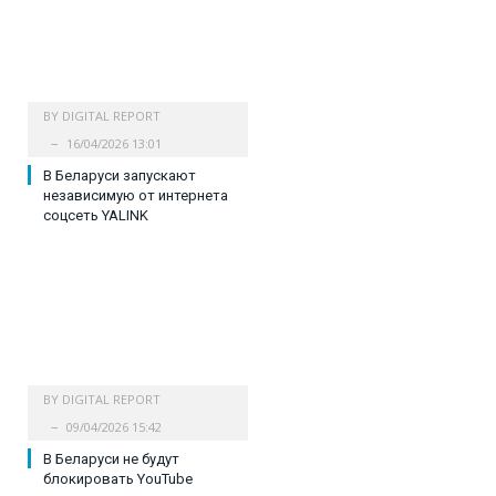
BY
DIGITAL REPORT
16/04/2026 13:01
В Беларуси запускают
независимую от интернета
соцсеть YALINK
BY
DIGITAL REPORT
09/04/2026 15:42
В Беларуси не будут
блокировать YouTube