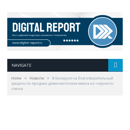
NAVIGATE
»
»
Home
Новости
В Беларуси на благотворительный
аукцион по продаже доменов попали имена из «черного»
списка