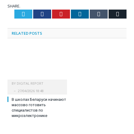
SHARE.
Twitter
Facebook
Pinterest
LinkedIn
Tumblr
Email
RELATED
POSTS
BY
DIGITAL REPORT
27/04/2026 18:48
В школах Беларуси начинают
массово готовить
специалистов по
микроэлектронике