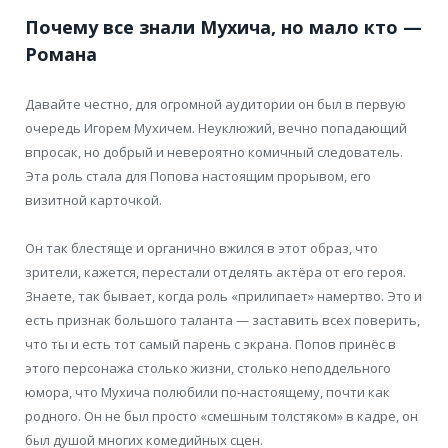
Почему все знали Мухича, но мало кто —
Романа
Давайте честно, для огромной аудитории он был в первую
очередь Игорем Мухичем. Неуклюжий, вечно попадающий
впросак, но добрый и невероятно комичный следователь.
Эта роль стала для Попова настоящим прорывом, его
визитной карточкой.
Он так блестяще и органично вжился в этот образ, что
зрители, кажется, перестали отделять актёра от его героя.
Знаете, так бывает, когда роль «прилипает» намертво. Это и
есть признак большого таланта — заставить всех поверить,
что ты и есть тот самый парень с экрана. Попов принёс в
этого персонажа столько жизни, столько неподдельного
юмора, что Мухича полюбили по-настоящему, почти как
родного. Он не был просто «смешным толстяком» в кадре, он
был душой многих комедийных сцен.