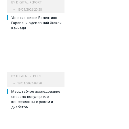
BY
DIGITAL REPORT
19/01/2026 20:28
Ушел из жизни Валентино
Гаравани одевавший Жаклин
Кеннеди
BY
DIGITAL REPORT
19/01/2026 08:20
Масштабное исследование
связало популярные
консерванты с раком и
диабетом