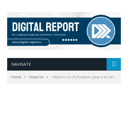
NAVIGATE
»
»
Home
Новости
«Мухич» из «Рублёвки» умер в 40 лет