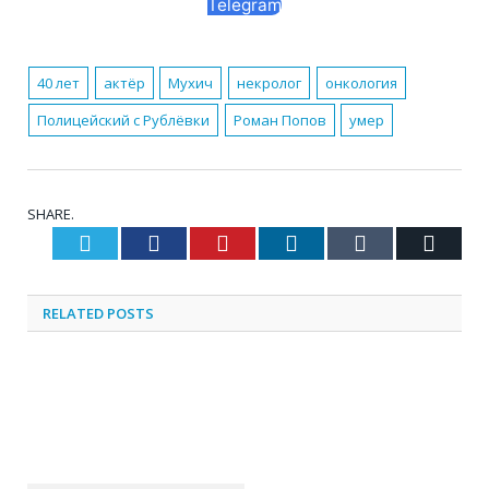
Telegram
40 лет
актёр
Мухич
некролог
онкология
Полицейский с Рублёвки
Роман Попов
умер
SHARE.
Twitter
Facebook
Pinterest
LinkedIn
Tumblr
Email
RELATED
POSTS