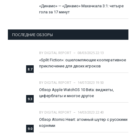
«Динамо» — «Динамо» Махачкала 3:1: четыре
гола за 17 минут
ПОСЛЕДНИЕ ОБЗОРЫ
BY
DIGITAL REPORT
08/03/2025 22:13
«Split Fiction»: ошеломляющее кооперативное
приключение для двоих игроков
8.7
BY
DIGITAL REPORT
14/07/2023 19:50
Обзор Apple WatchOS 10 Beta: виджеты,
циферблаты и многое другое
9.3
BY
DIGITAL REPORT
14/03/2023 22:40
Обзор Atomic Heart: атомный шутер с русскими
корнями
9.0