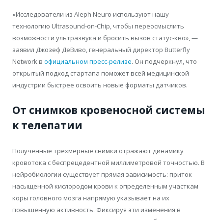
«Исследователи из Aleph Neuro используют нашу
технологию Ultrasound-on-Chip, чтобы переосмыслить
возможности ультразвука и бросить вызов статус-кво», —
заявил Джозеф ДеВиво, генеральный директор Butterfly
Network в
официальном пресс-релизе
. Он подчеркнул, что
открытый подход стартапа поможет всей медицинской
индустрии быстрее освоить новые форматы датчиков.
От снимков кровеносной системы
к телепатии
Полученные трехмерные снимки отражают динамику
кровотока с беспрецедентной миллиметровой точностью. В
нейробиологии существует прямая зависимость: приток
насыщенной кислородом крови к определенным участкам
коры головного мозга напрямую указывает на их
повышенную активность. Фиксируя эти изменения в