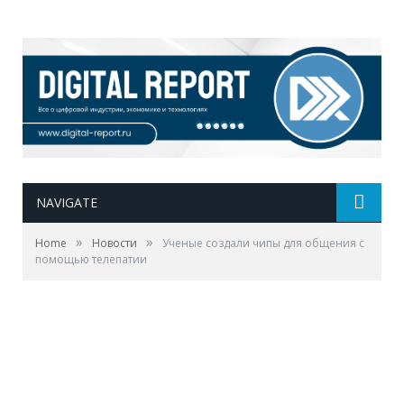
NAVIGATE
»
»
Home
Новости
Ученые создали чипы для общения с
помощью телепатии