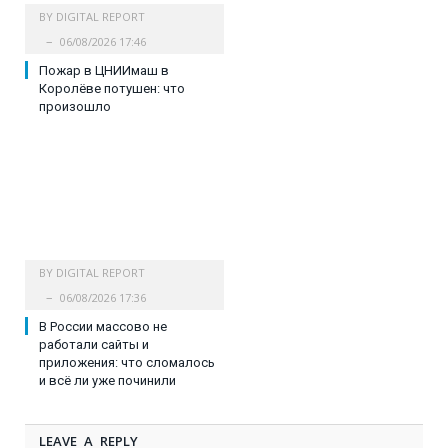
BY
DIGITAL REPORT
06/08/2026 17:46
Пожар в ЦНИИмаш в
Королёве потушен: что
произошло
BY
DIGITAL REPORT
06/08/2026 17:36
В России массово не
работали сайты и
приложения: что сломалось
и всё ли уже починили
LEAVE A REPLY