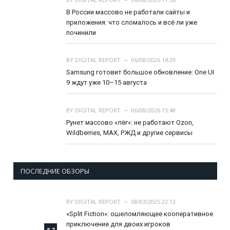
В России массово не работали сайты и
приложения: что сломалось и всё ли уже
починили
BY
DIGITAL REPORT
06/08/2026 14:29
Samsung готовит большое обновление: One UI
9 ждут уже 10–15 августа
BY
DIGITAL REPORT
06/08/2026 13:48
Рунет массово «лёг»: не работают Ozon,
Wildberries, MAX, РЖД и другие сервисы
ПОСЛЕДНИЕ ОБЗОРЫ
BY
DIGITAL REPORT
08/03/2025 22:13
«Split Fiction»: ошеломляющее кооперативное
приключение для двоих игроков
8.7