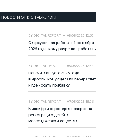
НОВОСТИ ОТ DIGITAL-REPORT
BY
DIGITAL REPORT
08/08/2026 12:50
Сверхурочная работа с 1 сентября
2026 года: кому разрешат работать
BY
DIGITAL REPORT
08/08/2026 12:44
Пенсии в августе 2026 года
выросли: кому сделали перерасчет
и где искать прибавку
BY
DIGITAL REPORT
07/08/2026 15:06
Минцифры опровергло запрет на
регистрацию детей в
мессенджерах и соцсетях