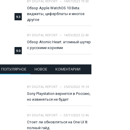
BY
DIGITAL REPORT
14/07/2023 19:50
Обзор Apple WatchOS 10 Beta:
виджеты, циферблаты и многое
9.3
другое
BY
DIGITAL REPORT
14/03/2023 22:40
Обзор Atomic Heart: атомный шутер
с русскими корнями
9.0
ПОПУЛЯРНОЕ
НОВОЕ
КОМЕНТАРИИ
BY
DIGITAL REPORT
25/05/2022 19:14
Sony Playstation вернется в Россию,
но извиняться не будет
BY
DIGITAL REPORT
03/11/2025 12:46
Стоит ли обновляться на One UI 8:
полный гайд