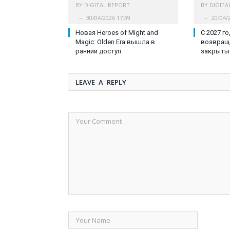
BY
DIGITAL REPORT
BY
DIGITA
30/04/2026 17:39
20/04/
Новая Heroes of Might and
С 2027 г
Magic: Olden Era вышла в
возвраща
ранний доступ
закрыты
LEAVE A REPLY