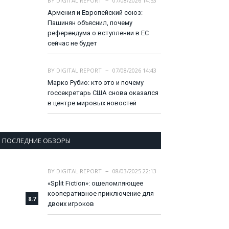
BY
DIGITAL REPORT
07/08/2026 14:53
Армения и Европейский союз:
Пашинян объяснил, почему
референдума о вступлении в ЕС
сейчас не будет
BY
DIGITAL REPORT
07/08/2026 14:43
Марко Рубио: кто это и почему
госсекретарь США снова оказался
в центре мировых новостей
ПОСЛЕДНИЕ ОБЗОРЫ
BY
DIGITAL REPORT
08/03/2025 22:13
«Split Fiction»: ошеломляющее
кооперативное приключение для
8.7
двоих игроков