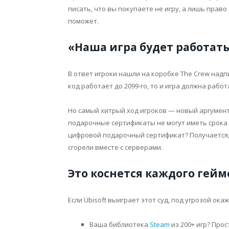
писать, что вы покупаете не игру, а лишь право 
поможет.
«Наша игра будет работать
В ответ игроки нашли на коробке The Crew надпи
код работает до 2099-го, то и игра должна работ
Но самый хитрый ход игроков — новый аргумен
подарочные сертификаты не могут иметь срока д
цифровой подарочный сертификат? Получается, 
сгорели вместе с серверами.
Это коснется каждого гейм
Если Ubisoft выиграет этот суд, под угрозой ока
Ваша библиотека
Steam
из 200+ игр? Про