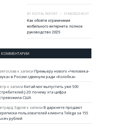
BY
DIGITAL REPORT
31/08/2025 00:31
Как обойти ограничения
мобильного интернета: полное
руководство 2025
КОММЕНТАРИИ
вятослав
к записи
Премьеру нового «Человека-
аука» в России сдвинули ради «Колобка»
етр
к записи
Китай мог выпустить уже 500
стребителей J-20: почему эта цифра
стревожила США
етуард Эдров
к записи
В даркнете продают
ереписки пользователей клиента Telega за 155
ысяч рублей