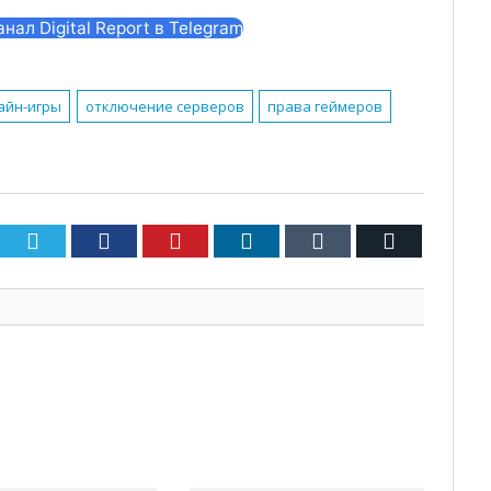
ал Digital Report в Telegram
айн-игры
отключение серверов
права геймеров
Twitter
Facebook
Pinterest
LinkedIn
Tumblr
Email