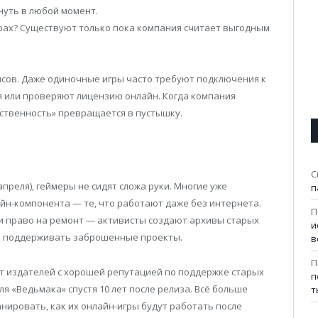
знуть в любой момент.
играх? Существуют только пока компания считает выгодным
висов. Даже одиночные игры часто требуют подключения к
я или проверяют лицензию онлайн. Когда компания
ственность» превращается в пустышку.
С
апреля), геймеры не сидят сложа руки. Многие уже
п
йн-компонента — те, что работают даже без интернета.
П
и право на ремонт — активисты создают архивы старых
и
ам поддерживать заброшенные проекты.
в
П
 издателей с хорошей репутацией по поддержке старых
п
для «Ведьмака» спустя 10 лет после релиза. Всё больше
т
нировать, как их онлайн-игры будут работать после