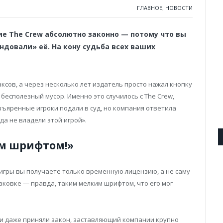
ГЛАВНОЕ
,
НОВОСТИ
ие The Crew абсолютно законно — потому что вы
ендовали» её. На кону судьба всех ваших
аксов, а через несколько лет издатель просто нажал кнопку
есполезный мусор. Именно это случилось с The Crew,
зъяренные игроки подали в суд, но компания ответила
а не владели этой игрой».
им шрифтом!»
е игры вы получаете только временную лицензию, а не саму
паковке — правда, таким мелким шрифтом, что его мог
ии даже приняли закон, заставляющий компании крупно