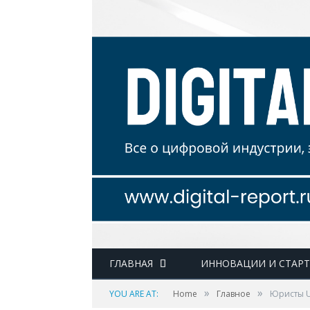
ГЛАВНАЯ
ИННОВАЦИИ И СТАР
»
»
YOU ARE AT:
Home
Главное
Юристы U