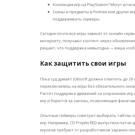
Коллекция игр на PlayStation? Могут исче
Скины и предметы в Fortnite или других 
поддерживать серверы.
Сегодня почти все игры зависят от онлайн-сер
интернету, получают контент через обновлени
решает, что поддержка невыгодна — ваша «соб
Как защитить свои игры
Пока суд думает (Ubisoft должна ответить до 29 
переключились на игры без обязательного онла
Растет поддержка движений за сохранение игр 
игр и борются за законы, позволяющие фанат
Опытные геймеры советуют выбирать тайтлы от
игр. Например, CD Projekt RED выпустила патчи 
игроков требуют от разработчиков заранее пла