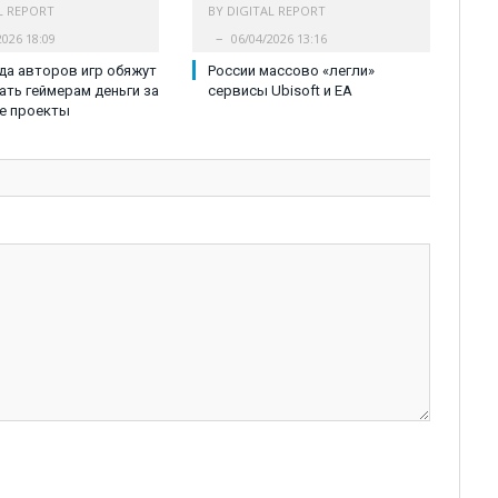
L REPORT
BY
DIGITAL REPORT
2026 18:09
06/04/2026 13:16
ода авторов игр обяжут
России массово «легли»
ть геймерам деньги за
сервисы Ubisoft и EA
е проекты