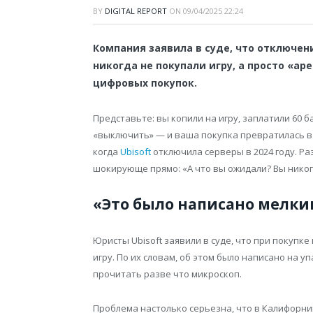
BY
DIGITAL REPORT
ON
09/04/2025 22:24
Компания заявила в суде, что отключен
никогда не покупали игру, а просто «ар
цифровых покупок.
Представьте: вы копили на игру, заплатили 60 б
«выключить» — и ваша покупка превратилась в б
когда
Ubisoft
отключила серверы в 2024 году. Ра
шокирующе прямо: «А что вы ожидали? Вы никогд
«Это было написано мелк
Юристы Ubisoft заявили в суде, что при покупк
игру. По их словам, об этом было написано на у
прочитать разве что микроскоп.
Проблема настолько серьезна, что в Калифорн