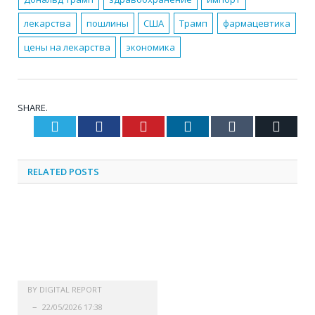
лекарства
пошлины
США
Трамп
фармацевтика
цены на лекарства
экономика
SHARE.
Twitter
Facebook
Pinterest
LinkedIn
Tumblr
Email
RELATED
POSTS
BY
DIGITAL REPORT
22/05/2026 17:38