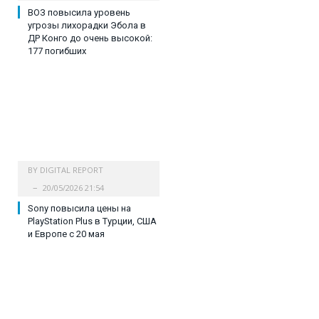
ВОЗ повысила уровень
угрозы лихорадки Эбола в
ДР Конго до очень высокой:
177 погибших
BY
DIGITAL REPORT
20/05/2026 21:54
Sony повысила цены на
PlayStation Plus в Турции, США
и Европе с 20 мая