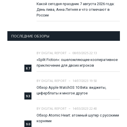
Какой сегодня праздник 7 августа 2026 года:
День пива, Анна Летняя и что отмечают в
России
ПОСЛЕДНИЕ ОБЗОРЫ
BY
DIGITAL REPORT
08/03/2025 22:13
«Split Fiction»: ошеломляющее кооперативное
приключение для двоих игроков
8.7
BY
DIGITAL REPORT
14/07/2023 19:50
Обзор Apple WatchOS 10 Beta: виджеты,
циферблаты и многое другое
9.3
BY
DIGITAL REPORT
14/03/2023 22:40
Обзор Atomic Heart: атомный шутер с русскими
корнями
9.0