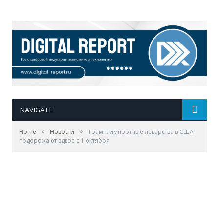
NAVIGATE
»
»
Home
Новости
Трамп: импортные лекарства в США
подорожают вдвое с 1 октября