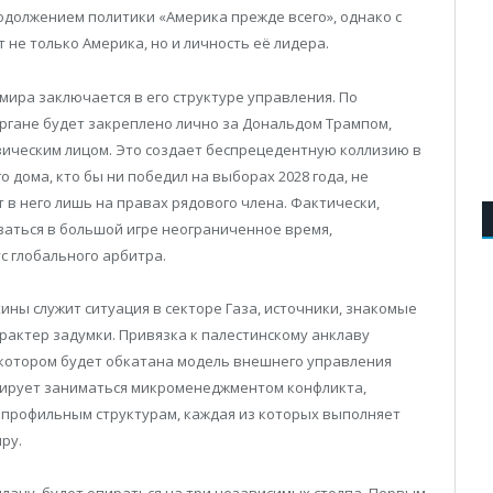
должением политики «Америка прежде всего», однако с
 не только Америка, но и личность её лидера.
ира заключается в его структуре управления. По
ргане будет закреплено лично за Дональдом Трампом,
изическим лицом. Это создает беспрецедентную коллизию в
дома, кто бы ни победил на выборах 2028 года, не
т в него лишь на правах рядового члена. Фактически,
ваться в большой игре неограниченное время,
с глобального арбитра.
ины служит ситуация в секторе Газа, источники, знакомые
рактер задумки. Привязка к палестинскому анклаву
а котором будет обкатана модель внешнего управления
нирует заниматься микроменеджментом конфликта,
 профильным структурам, каждая из которых выполняет
ру.
плану, будет опираться на три независимых столпа. Первым