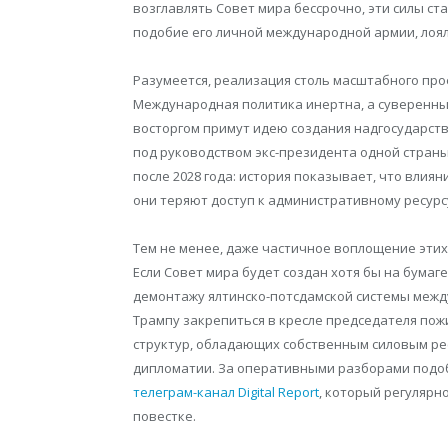
возглавлять Совет мира бессрочно, эти силы с
подобие его личной международной армии, лоял
Разумеется, реализация столь масштабного про
Международная политика инертна, а суверенные
восторгом примут идею создания надгосударств
под руководством экс-президента одной стран
после 2028 года: история показывает, что влия
они теряют доступ к административному ресурс
Тем не менее, даже частичное воплощение этих
Если Совет мира будет создан хотя бы на бумаг
демонтажу ялтинско-потсдамской системы между
Трампу закрепиться в кресле председателя по
структур, обладающих собственным силовым ре
дипломатии. За оперативными разборами подоб
телеграм-канал Digital Report
, который регулярн
повестке.