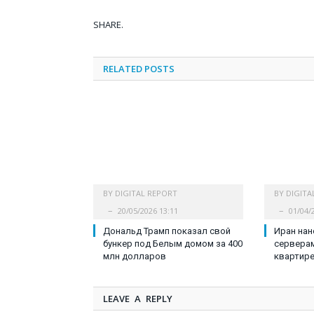
SHARE.
RELATED
POSTS
BY
DIGITAL REPORT
BY
DIGITA
20/05/2026 13:11
01/04/
Дональд Трамп показал свой
Иран нан
бункер под Белым домом за 400
серверам
млн долларов
квартире
LEAVE A REPLY