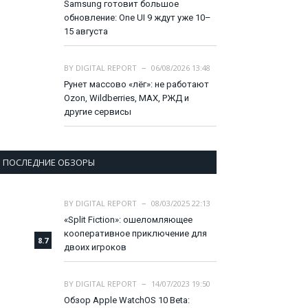
Samsung готовит большое
обновление: One UI 9 ждут уже 10–
15 августа
BY
DIGITAL REPORT
06/08/2026 13:48
Рунет массово «лёг»: не работают
Ozon, Wildberries, MAX, РЖД и
другие сервисы
ПОСЛЕДНИЕ ОБЗОРЫ
BY
DIGITAL REPORT
08/03/2025 22:13
«Split Fiction»: ошеломляющее
кооперативное приключение для
8.7
двоих игроков
BY
DIGITAL REPORT
14/07/2023 19:50
Обзор Apple WatchOS 10 Beta: