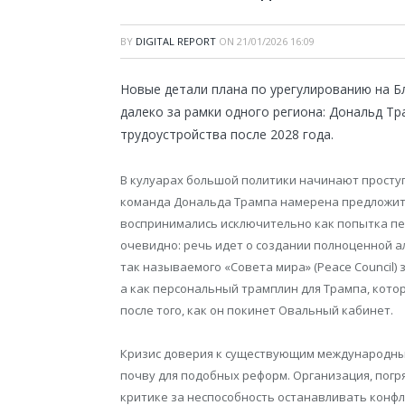
BY
DIGITAL REPORT
ON
21/01/2026 16:09
Новые детали плана по урегулированию на 
далеко за рамки одного региона: Дональд Тр
трудоустройства после 2028 года.
В кулуарах большой политики начинают просту
команда Дональда Трампа намерена предложит
воспринимались исключительно как попытка пер
очевидно: речь идет о создании полноценной
так называемого «Совета мира» (Peace Council)
а как персональный трамплин для Трампа, кото
после того, как он покинет Овальный кабинет.
Кризис доверия к существующим международным
почву для подобных реформ. Организация, погр
критике за неспособность останавливать конфли