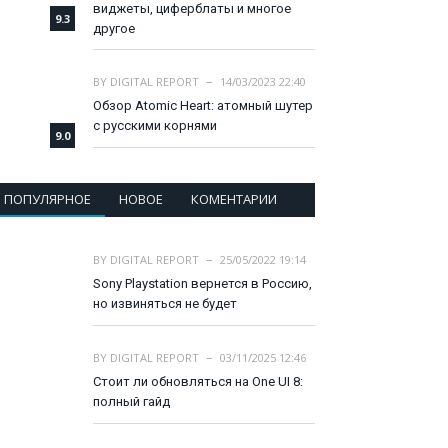
виджеты, циферблаты и многое
9.3
другое
BY
DIGITAL REPORT
14/03/2023 22:40
Обзор Atomic Heart: атомный шутер
с русскими корнями
9.0
ПОПУЛЯРНОЕ
НОВОЕ
КОМЕНТАРИИ
BY
DIGITAL REPORT
25/05/2022 19:14
Sony Playstation вернется в Россию,
но извиняться не будет
BY
DIGITAL REPORT
03/11/2025 12:46
Стоит ли обновляться на One UI 8:
полный гайд