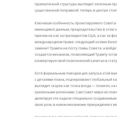
прагматичной структуры выглядит логичным про
существенной поправкой: теперь в центре стоит
Ключевая особенность проектируемого Совета м
имеющимся данным, председательство в этом о
причем не как за президентом США, а как за ф
международном праве: следующий хозяин Белого 
заменит Трампа на посту главы Совета, а войде
создается механизм, позволяющий Трампу оста
конвертируя свой политический капитал в стату
Хотя формальным поводом для запуска этой мах
с деталями плана, подчеркивают глобальный ха
выглядит скорее как точка входа — полигон, н
кризисными регионами. Сам Совет мира не пла
делегируя эти задачи специально создаваемым
свою роль в новом механизме принуждения к ми
Архитектура управления Газой, согласно этому 