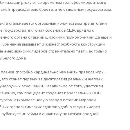
табилизации рискуют со временем трансформироваться в
ьной председателю Совета, а не отдельным государствам.
екта сталкивается с огромным количеством препятствий.
 государства, включая союзников США, вряд ли с
енного органа с такими широкими полномочиями, да еще и
ы. Сомнения вызывает и жизнеспособность конструкции
ние американских лидеров стремительно тает, как только
у Белого дома.
 планов способно кардинально изменить правила игры.
е, это станет первым за десятилетия реальным шагом к
народных отношений. Независимо от того, удастся ли
жизненно, сам прецедент создания параллельных ООН
сурсом, открывает новую главу в истории мировой
ных геополитических сдвигов удобно следить через
о публикует инсайды и аналитику по международной