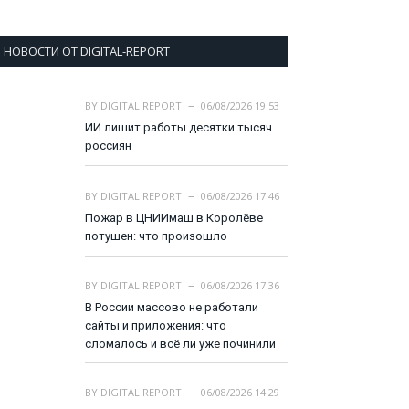
НОВОСТИ ОТ DIGITAL-REPORT
BY
DIGITAL REPORT
06/08/2026 19:53
ИИ лишит работы десятки тысяч
россиян
BY
DIGITAL REPORT
06/08/2026 17:46
Пожар в ЦНИИмаш в Королёве
потушен: что произошло
BY
DIGITAL REPORT
06/08/2026 17:36
В России массово не работали
сайты и приложения: что
сломалось и всё ли уже починили
BY
DIGITAL REPORT
06/08/2026 14:29