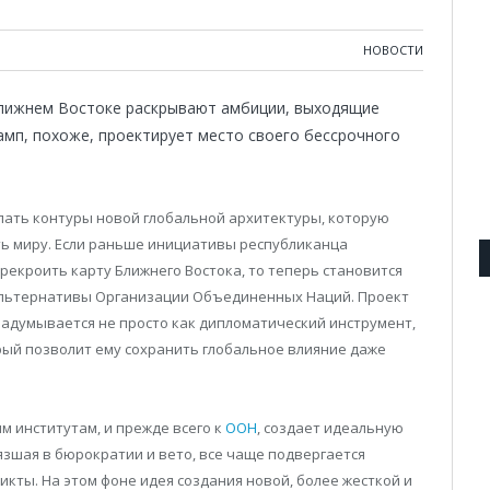
НОВОСТИ
Ближнем Востоке раскрывают амбиции, выходящие
амп, похоже, проектирует место своего бессрочного
пать контуры новой глобальной архитектуры, которую
ь миру. Если раньше инициативы республиканца
екроить карту Ближнего Востока, то теперь становится
 альтернативы Организации Объединенных Наций. Проект
 задумывается не просто как дипломатический инструмент,
рый позволит ему сохранить глобальное влияние даже
 институтам, и прежде всего к
ООН
, создает идеальную
язшая в бюрократии и вето, все чаще подвергается
кты. На этом фоне идея создания новой, более жесткой и