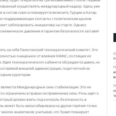
ризванный осуществлять международный надзор. Здесь уже
 в состав совета планируется включить Турцию и Катар.
нно поддерживающих контакты с политическим крылом
ожет заблокировать инициативу на старте. Однако
экономическое давление и гарантии безопасности заставят
ть на себя Палестинский технократический комитет. Это
С
олностью очищенное от влияния ХАМАС, состоящее из
п
. Идея технократического кабинета обсуждается давно, но
П
мысл прямой внешней администрации, подотчетной не
и
родным кураторам.
в
П
 являются Международные силы стабилизации. Это не
п
сто ограничены в правах на применение силы. Речь идет о
т
оторый должен взять под контроль безопасность в
дель может быть масштабирована на другие горячие точки.
 многих аналитиков: учитывая, что Трамп планирует