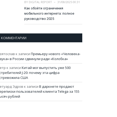
BY
DIGITAL REPORT
31/08/2025 00:31
Как обойти ограничения
мобильного интернета: полное
руководство 2025
КОММЕНТАРИИ
вятослав
к записи
Премьеру нового «Человека-
аука» в России сдвинули ради «Колобка»
етр
к записи
Китай мог выпустить уже 500
стребителей J-20: почему эта цифра
стревожила США
етуард Эдров
к записи
В даркнете продают
ереписки пользователей клиента Telega за 155
ысяч рублей