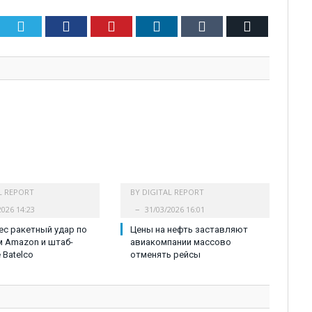
Twitter
Facebook
Pinterest
LinkedIn
Tumblr
Email
L REPORT
BY
DIGITAL REPORT
2026 14:23
31/03/2026 16:01
ес ракетный удар по
Цены на нефть заставляют
 Amazon и штаб-
авиакомпании массово
 Batelco
отменять рейсы