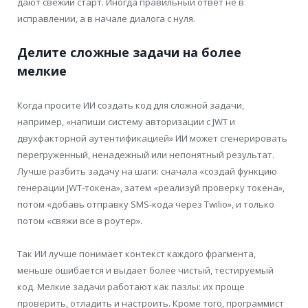
дают свежий старт. Иногда правильный ответ не в
исправлении, а в начале диалога с нуля.
Делите сложные задачи на более
мелкие
Когда просите ИИ создать код для сложной задачи,
например, «напиши систему авторизации с JWT и
двухфакторной аутентификацией» ИИ может сгенерировать
перегруженный, ненадежный или непонятный результат.
Лучше разбить задачу на шаги: сначала «создай функцию
генерации JWT-токена», затем «реализуй проверку токена»,
потом «добавь отправку SMS-кода через Twilio», и только
потом «свяжи все в роутер».
Так ИИ лучше понимает контекст каждого фрагмента,
меньше ошибается и выдает более чистый, тестируемый
код. Мелкие задачи работают как пазлы: их проще
проверить, отладить и настроить. Кроме того, программист