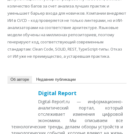
количество багов за счет анализа лучших практик и
уменьшает барьер входа для новичков. Компании внедряют
ИИ в CI/CD – код проверяется не только линтерами, но и ИИ-
анализаторами на соответствие архитектуре. Языковые
модели обучены на миллионах репозиториев, поэтому
генерируют код, соответствующий современным
стандартам: Clean Code, SOLID, REST, TypeScript-типы. Отказ
от ИИ уже не преимущество, а устаревшая практика.
Об авторе
Недавние публикации
Digital Report
Digital-Report.ru — информационно-
аналитический портал, который
отслеживает изменения цифровой
экономики. Мы описываем все
технологические тренды, делаем обзоры устройств и
технологических событий, которые влияют на жизнь