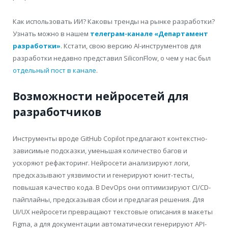
Как использовать ИИ? Каковы тренды на рынке разработки?
Узнать можно в нашем
телеграм-канале «Департамент
разработки»
. Кстати, свою версию AI-инструментов для
разработки недавно представил SiliconFlow, о чем у нас был
отдельный пост в канале
.
Возможности нейросетей для
разработчиков
Инструменты вроде GitHub Copilot предлагают контекстно-
зависимые подсказки, уменьшая количество багов и
ускоряют рефакторинг. Нейросети анализируют логи,
предсказывают уязвимости и генерируют юнит-тесты,
повышая качество кода. В DevOps они оптимизируют CI/CD-
пайплайны, предсказывая сбои и предлагая решения. Для
UI/UX нейросети превращают текстовые описания в макеты
Figma, а для документации автоматически генерируют API-