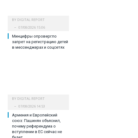
BY
DIGITAL REPORT
07/08/2026 15:06
Минцифры опровергло
запрет на регистрацию детей
в мессенджерах и соцсетях
BY
DIGITAL REPORT
07/08/2026 14:53
Армения и Европейский
союз: Пашинян объяснил,
почему референдума о
вступлении в ЕС сейчас не
будет