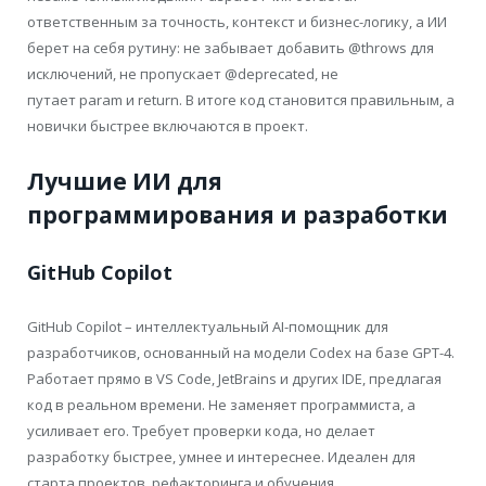
ответственным за точность, контекст и бизнес-логику, а ИИ
берет на себя рутину: не забывает добавить @throws для
исключений, не пропускает @deprecated, не
путает param и return. В итоге код становится правильным, а
новички быстрее включаются в проект.
Лучшие ИИ для
программирования и разработки
GitHub Copilot
GitHub Copilot – интеллектуальный AI-помощник для
разработчиков, основанный на модели Codex на базе GPT-4.
Работает прямо в VS Code, JetBrains и других IDE, предлагая
код в реальном времени. Не заменяет программиста, а
усиливает его. Требует проверки кода, но делает
разработку быстрее, умнее и интереснее. Идеален для
старта проектов, рефакторинга и обучения.