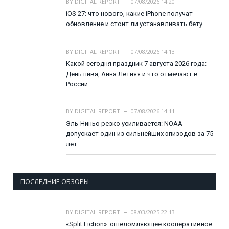
BY
DIGITAL REPORT
07/08/2026 14:20
iOS 27: что нового, какие iPhone получат
обновление и стоит ли устанавливать бету
BY
DIGITAL REPORT
07/08/2026 14:13
Какой сегодня праздник 7 августа 2026 года:
День пива, Анна Летняя и что отмечают в
России
BY
DIGITAL REPORT
07/08/2026 14:11
Эль-Ниньо резко усиливается: NOAA
допускает один из сильнейших эпизодов за 75
лет
ПОСЛЕДНИЕ ОБЗОРЫ
BY
DIGITAL REPORT
08/03/2025 22:13
«Split Fiction»: ошеломляющее кооперативное