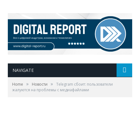
NAVIGATE
»
»
Home
Новости
Telegram сбоит: пользователи
жалуются на проблемы с медиафайлами