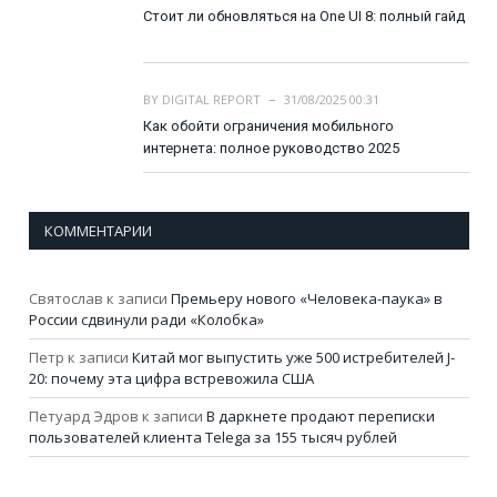
Стоит ли обновляться на One UI 8: полный гайд
BY
DIGITAL REPORT
31/08/2025 00:31
Как обойти ограничения мобильного
интернета: полное руководство 2025
КОММЕНТАРИИ
Святослав
к записи
Премьеру нового «Человека-паука» в
России сдвинули ради «Колобка»
Петр
к записи
Китай мог выпустить уже 500 истребителей J-
20: почему эта цифра встревожила США
Петуард Эдров
к записи
В даркнете продают переписки
пользователей клиента Telega за 155 тысяч рублей