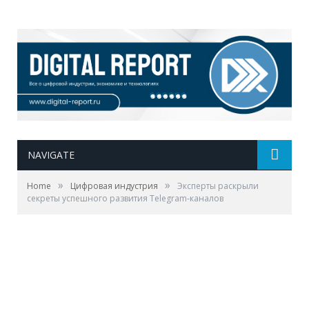
NAVIGATE
»
»
Home
Цифровая индустрия
Эксперты раскрыли
секреты успешного развития Telegram-каналов