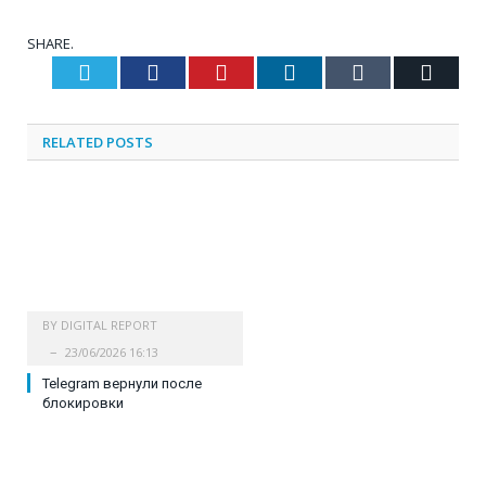
SHARE.
Twitter
Facebook
Pinterest
LinkedIn
Tumblr
Email
RELATED
POSTS
BY
DIGITAL REPORT
23/06/2026 16:13
Telegram вернули после
блокировки