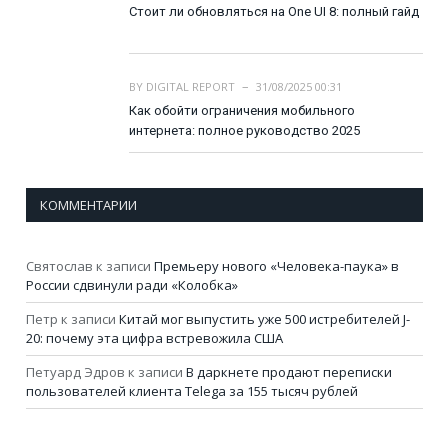
Стоит ли обновляться на One UI 8: полный гайд
BY
DIGITAL REPORT
31/08/2025 00:31
Как обойти ограничения мобильного
интернета: полное руководство 2025
КОММЕНТАРИИ
Святослав
к записи
Премьеру нового «Человека-паука» в
России сдвинули ради «Колобка»
Петр
к записи
Китай мог выпустить уже 500 истребителей J-
20: почему эта цифра встревожила США
Петуард Эдров
к записи
В даркнете продают переписки
пользователей клиента Telega за 155 тысяч рублей