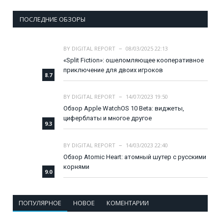
ПОСЛЕДНИЕ ОБЗОРЫ
BY
DIGITAL REPORT
08/03/2025 22:13
«Split Fiction»: ошеломляющее кооперативное
приключение для двоих игроков
8.7
BY
DIGITAL REPORT
14/07/2023 19:50
Обзор Apple WatchOS 10 Beta: виджеты,
циферблаты и многое другое
9.3
BY
DIGITAL REPORT
14/03/2023 22:40
Обзор Atomic Heart: атомный шутер с русскими
корнями
9.0
ПОПУЛЯРНОЕ
НОВОЕ
КОМЕНТАРИИ