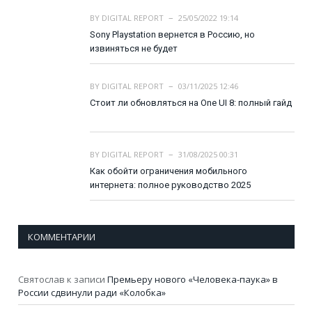
BY
DIGITAL REPORT
25/05/2022 19:14
Sony Playstation вернется в Россию, но
извиняться не будет
BY
DIGITAL REPORT
03/11/2025 12:46
Стоит ли обновляться на One UI 8: полный гайд
BY
DIGITAL REPORT
31/08/2025 00:31
Как обойти ограничения мобильного
интернета: полное руководство 2025
КОММЕНТАРИИ
Святослав
к записи
Премьеру нового «Человека-паука» в
России сдвинули ради «Колобка»