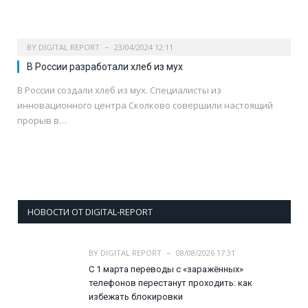
BY
DIGITAL REPORT
23/04/2024 12:11
В России разработали хлеб из мух
В России создали хлеб из мух. Специалисты из
инновационного центра Сколково совершили настоящий
прорыв в…
НОВОСТИ ОТ DIGITAL-REPORT
BY
DIGITAL REPORT
08/08/2026 17:31
С 1 марта переводы с «заражённых»
телефонов перестанут проходить: как
избежать блокировки