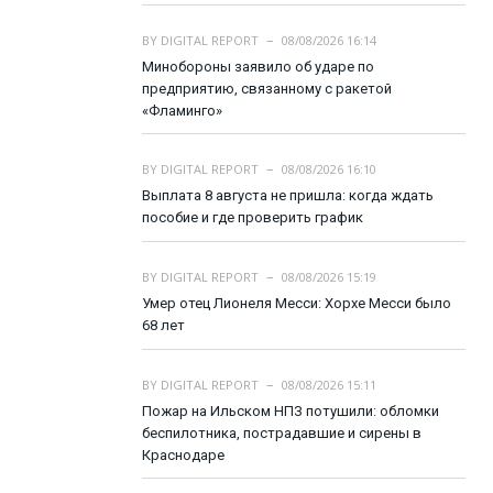
BY
DIGITAL REPORT
08/08/2026 16:14
Минобороны заявило об ударе по
предприятию, связанному с ракетой
«Фламинго»
BY
DIGITAL REPORT
08/08/2026 16:10
Выплата 8 августа не пришла: когда ждать
пособие и где проверить график
BY
DIGITAL REPORT
08/08/2026 15:19
Умер отец Лионеля Месси: Хорхе Месси было
68 лет
BY
DIGITAL REPORT
08/08/2026 15:11
Пожар на Ильском НПЗ потушили: обломки
беспилотника, пострадавшие и сирены в
Краснодаре