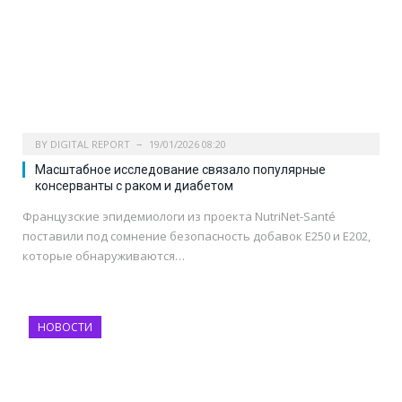
BY
DIGITAL REPORT
19/01/2026 08:20
Масштабное исследование связало популярные
консерванты с раком и диабетом
Французские эпидемиологи из проекта NutriNet-Santé
поставили под сомнение безопасность добавок E250 и E202,
которые обнаруживаются…
НОВОСТИ