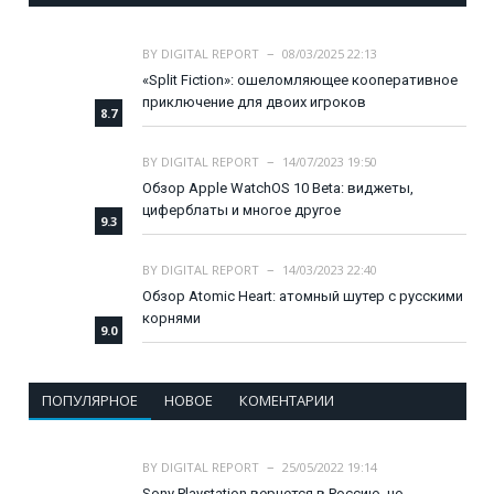
BY
DIGITAL REPORT
08/03/2025 22:13
«Split Fiction»: ошеломляющее кооперативное
приключение для двоих игроков
8.7
BY
DIGITAL REPORT
14/07/2023 19:50
Обзор Apple WatchOS 10 Beta: виджеты,
циферблаты и многое другое
9.3
BY
DIGITAL REPORT
14/03/2023 22:40
Обзор Atomic Heart: атомный шутер с русскими
корнями
9.0
ПОПУЛЯРНОЕ
НОВОЕ
КОМЕНТАРИИ
BY
DIGITAL REPORT
25/05/2022 19:14
Sony Playstation вернется в Россию, но