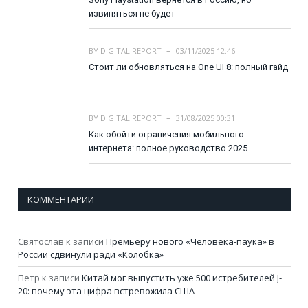
извиняться не будет
BY
DIGITAL REPORT
03/11/2025 12:46
Стоит ли обновляться на One UI 8: полный гайд
BY
DIGITAL REPORT
31/08/2025 00:31
Как обойти ограничения мобильного
интернета: полное руководство 2025
КОММЕНТАРИИ
Святослав
к записи
Премьеру нового «Человека-паука» в
России сдвинули ради «Колобка»
Петр
к записи
Китай мог выпустить уже 500 истребителей J-
20: почему эта цифра встревожила США