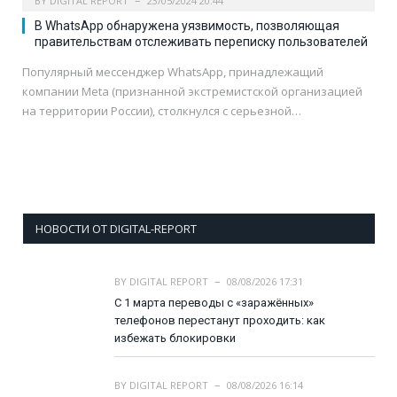
BY
DIGITAL REPORT
23/05/2024 20:44
В WhatsApp обнаружена уязвимость, позволяющая
правительствам отслеживать переписку пользователей
Популярный мессенджер WhatsApp, принадлежащий
компании Meta (признанной экстремистской организацией
на территории России), столкнулся с серьезной…
НОВОСТИ ОТ DIGITAL-REPORT
BY
DIGITAL REPORT
08/08/2026 17:31
С 1 марта переводы с «заражённых»
телефонов перестанут проходить: как
избежать блокировки
BY
DIGITAL REPORT
08/08/2026 16:14