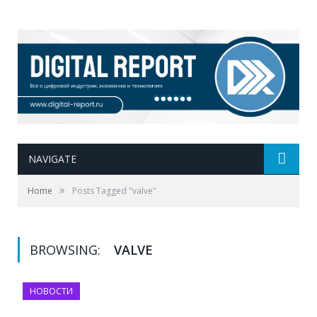
NAVIGATE
»
Home
Posts Tagged "valve"
BROWSING:
VALVE
НОВОСТИ