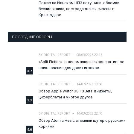
Пожар на Ильском НПЗ потушили: обломки
беспилотника, пострадавшие и сирены в
Краснодаре
ПОСЛЕДНИЕ ОБЗОРЫ
BY
DIGITAL REPORT
08/03/2025 22:13
«Split Fiction»: ошеломляющее кооперативное
приключение для двоих игроков
8.7
BY
DIGITAL REPORT
14/07/2023 19:50
Обзор Apple WatchOS 10 Beta: виджеты,
циферблаты и многое другое
9.3
BY
DIGITAL REPORT
14/03/2023 22:40
Обзор Atomic Heart: атомный шутер с русскими
корнями
9.0