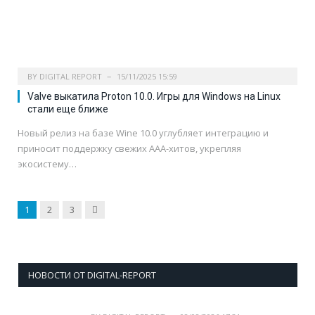
BY
DIGITAL REPORT
15/11/2025 15:59
Valve выкатила Proton 10.0. Игры для Windows на Linux
стали еще ближе
Новый релиз на базе Wine 10.0 углубляет интеграцию и
приносит поддержку свежих ААА-хитов, укрепляя
экосистему…
Next
1
2
3
НОВОСТИ ОТ DIGITAL-REPORT