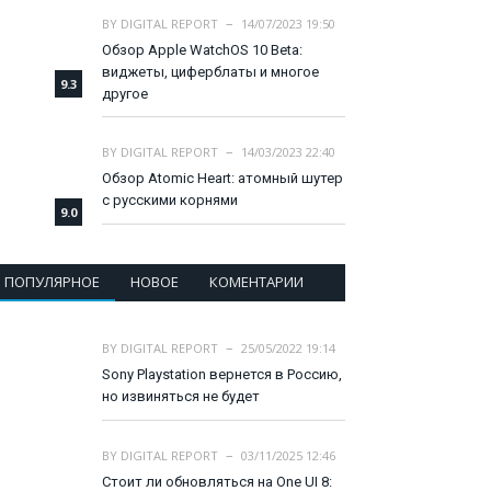
BY
DIGITAL REPORT
14/07/2023 19:50
Обзор Apple WatchOS 10 Beta:
виджеты, циферблаты и многое
9.3
другое
BY
DIGITAL REPORT
14/03/2023 22:40
Обзор Atomic Heart: атомный шутер
с русскими корнями
9.0
ПОПУЛЯРНОЕ
НОВОЕ
КОМЕНТАРИИ
BY
DIGITAL REPORT
25/05/2022 19:14
Sony Playstation вернется в Россию,
но извиняться не будет
BY
DIGITAL REPORT
03/11/2025 12:46
Стоит ли обновляться на One UI 8: