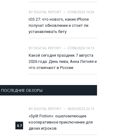
BY
DIGITAL REPORT
07/08/2026 14:20
iOS 27: что нового, какие iPhone
получат обновление и стоит ли
устанавливать бету
BY
DIGITAL REPORT
07/08/2026 14:13
Какой сегодня праздник 7 августа
2026 года: День пива, Анна Летняя и
что отмечают в России
ПОСЛЕДНИЕ ОБЗОРЫ
BY
DIGITAL REPORT
08/03/2025 22:13
«Split Fiction»: ошеломляющее
кооперативное приключение для
8.7
двоих игроков