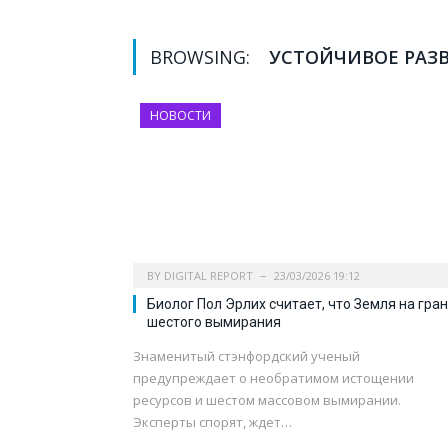
BROWSING:
УСТОЙЧИВОЕ РАЗ
НОВОСТИ
BY
DIGITAL REPORT
23/03/2026 19:12
Биолог Пол Эрлих считает, что Земля на гра
шестого вымирания
Знаменитый стэнфордский ученый
предупреждает о необратимом истощении
ресурсов и шестом массовом вымирании.
Эксперты спорят, ждет…