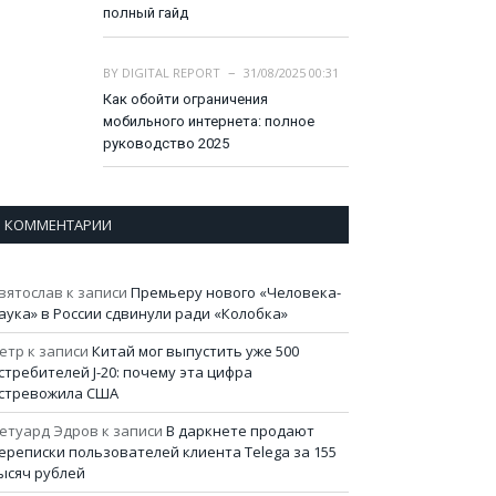
полный гайд
BY
DIGITAL REPORT
31/08/2025 00:31
Как обойти ограничения
мобильного интернета: полное
руководство 2025
КОММЕНТАРИИ
вятослав
к записи
Премьеру нового «Человека-
аука» в России сдвинули ради «Колобка»
етр
к записи
Китай мог выпустить уже 500
стребителей J-20: почему эта цифра
стревожила США
етуард Эдров
к записи
В даркнете продают
ереписки пользователей клиента Telega за 155
ысяч рублей