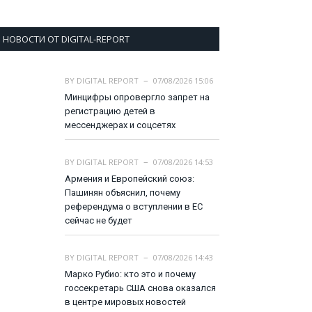
НОВОСТИ ОТ DIGITAL-REPORT
BY
DIGITAL REPORT
07/08/2026 15:06
Минцифры опровергло запрет на
регистрацию детей в
мессенджерах и соцсетях
BY
DIGITAL REPORT
07/08/2026 14:53
Армения и Европейский союз:
Пашинян объяснил, почему
референдума о вступлении в ЕС
сейчас не будет
BY
DIGITAL REPORT
07/08/2026 14:43
Марко Рубио: кто это и почему
госсекретарь США снова оказался
в центре мировых новостей