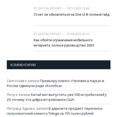
BY
DIGITAL REPORT
03/11/2025 12:46
Стоит ли обновляться на One UI 8: полный гайд
BY
DIGITAL REPORT
31/08/2025 00:31
Как обойти ограничения мобильного
интернета: полное руководство 2025
КОММЕНТАРИИ
Святослав
к записи
Премьеру нового «Человека-паука» в
России сдвинули ради «Колобка»
Петр
к записи
Китай мог выпустить уже 500 истребителей J-
20: почему эта цифра встревожила США
Петуард Эдров
к записи
В даркнете продают переписки
пользователей клиента Telega за 155 тысяч рублей