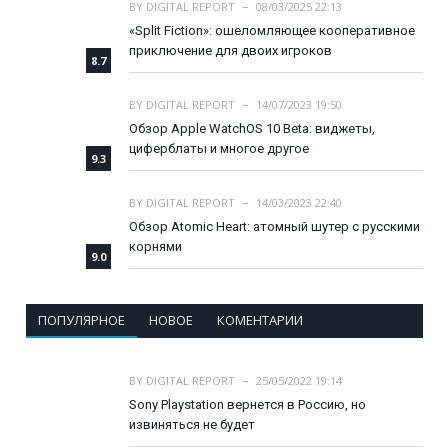
BY
DIGITAL REPORT
08/03/2025 22:13
«Split Fiction»: ошеломляющее кооперативное
приключение для двоих игроков
8.7
BY
DIGITAL REPORT
14/07/2023 19:50
Обзор Apple WatchOS 10 Beta: виджеты,
циферблаты и многое другое
9.3
BY
DIGITAL REPORT
14/03/2023 22:40
Обзор Atomic Heart: атомный шутер с русскими
корнями
9.0
ПОПУЛЯРНОЕ
НОВОЕ
КОМЕНТАРИИ
BY
DIGITAL REPORT
25/05/2022 19:14
Sony Playstation вернется в Россию, но
извиняться не будет