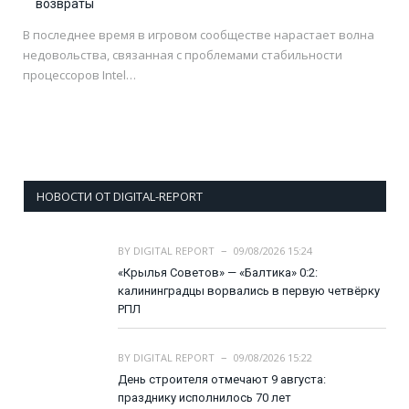
возвраты
В последнее время в игровом сообществе нарастает волна
недовольства, связанная с проблемами стабильности
процессоров Intel…
НОВОСТИ ОТ DIGITAL-REPORT
BY
DIGITAL REPORT
09/08/2026 15:24
«Крылья Советов» — «Балтика» 0:2:
калининградцы ворвались в первую четвёрку
РПЛ
BY
DIGITAL REPORT
09/08/2026 15:22
День строителя отмечают 9 августа:
празднику исполнилось 70 лет