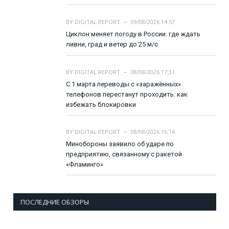
BY
DIGITAL REPORT
09/08/2026 14:57
Циклон меняет погоду в России: где ждать
ливни, град и ветер до 25 м/с
BY
DIGITAL REPORT
08/08/2026 17:31
С 1 марта переводы с «заражённых»
телефонов перестанут проходить: как
избежать блокировки
BY
DIGITAL REPORT
08/08/2026 16:14
Минобороны заявило об ударе по
предприятию, связанному с ракетой
«Фламинго»
ПОСЛЕДНИЕ ОБЗОРЫ