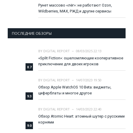
Рунет массово «лёг»: не работают Ozon,
Wildberries, MAX, РЖД и другие сервисы
ПОСЛЕДНИЕ ОБЗОРЫ
BY
DIGITAL REPORT
08/03/2025 22:13
«Split Fiction»: ошеломляющее кооперативное
приключение для двоих игроков
8.7
BY
DIGITAL REPORT
14/07/2023 19:50
Обзор Apple WatchOS 10 Beta: виджеты,
циферблаты и многое другое
9.3
BY
DIGITAL REPORT
14/03/2023 22:40
Обзор Atomic Heart: атомный шутер с русскими
корнями
9.0