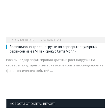
BY
DIGITAL REPORT
22/03/2024 22:49
Зафиксирован рост нагрузки на серверы популярных
сервисов из-за ЧП в «Крокус Сити Молл»
Роскомнадзор зафиксировал кратный рост нагрузки на
серверы популярных интернет-сервисов и мессенджеров на
фоне трагических событий,…
НОВОСТИ ОТ DIGITAL-REPORT