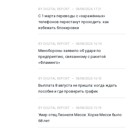
BY
DIGITAL REPORT
08/08/2026 17:31
С 1 марта переводы с «заражённых»
телефонов перестанут проходить: как
избежать блокировки
BY
DIGITAL REPORT
08/08/2026 16:14
Минобороны заявило об ударе по
предприятию, связанному с ракетой
«Фламинго»
BY
DIGITAL REPORT
08/08/2026 16:10
Выплата 8 августа не пришла: когда ждать
пособие и где проверить график
BY
DIGITAL REPORT
08/08/2026 15:19
Умер отец Лионеля Месси: Хорхе Месси было
68 лет