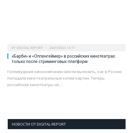
BY
DIGITAL REPORT
26/07/2023 15:11
«Барби» и «Оппенгеймер» в российских кинотеатрах:
только после стриминговых платформ
Голливудские кинокомпании смогли выяснить, как в Россию
попадали кинотеатральные копии картин. Теперь
российские кинотеатры не…
НОВОСТИ ОТ DIGITAL-REPORT