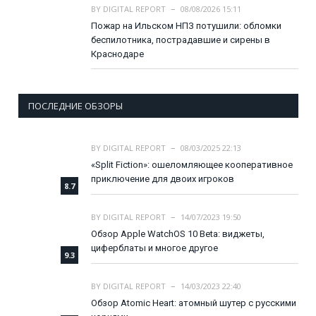
BY
DIGITAL REPORT
08/08/2026 15:11
Пожар на Ильском НПЗ потушили: обломки
беспилотника, пострадавшие и сирены в
Краснодаре
ПОСЛЕДНИЕ ОБЗОРЫ
BY
DIGITAL REPORT
08/03/2025 22:13
«Split Fiction»: ошеломляющее кооперативное
приключение для двоих игроков
8.7
BY
DIGITAL REPORT
14/07/2023 19:50
Обзор Apple WatchOS 10 Beta: виджеты,
циферблаты и многое другое
9.3
BY
DIGITAL REPORT
14/03/2023 22:40
Обзор Atomic Heart: атомный шутер с русскими