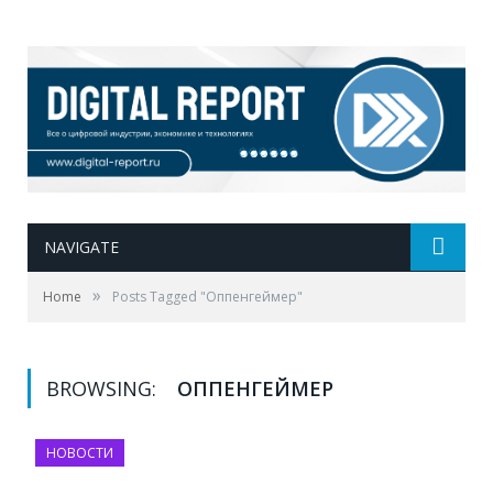
NAVIGATE
»
Home
Posts Tagged "Оппенгеймер"
BROWSING:
ОППЕНГЕЙМЕР
НОВОСТИ