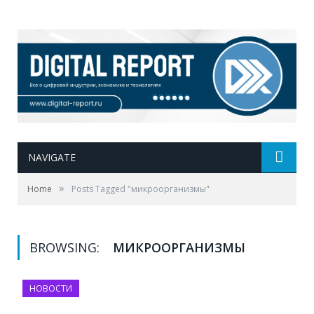
NAVIGATE
»
Home
Posts Tagged "микроорганизмы"
BROWSING:
МИКРООРГАНИЗМЫ
НОВОСТИ