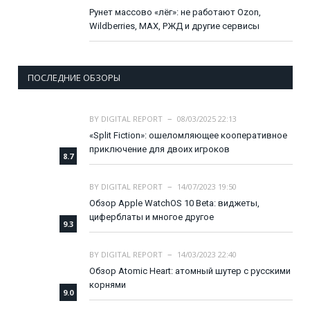
Рунет массово «лёг»: не работают Ozon,
Wildberries, MAX, РЖД и другие сервисы
ПОСЛЕДНИЕ ОБЗОРЫ
BY
DIGITAL REPORT
08/03/2025 22:13
«Split Fiction»: ошеломляющее кооперативное
приключение для двоих игроков
8.7
BY
DIGITAL REPORT
14/07/2023 19:50
Обзор Apple WatchOS 10 Beta: виджеты,
циферблаты и многое другое
9.3
BY
DIGITAL REPORT
14/03/2023 22:40
Обзор Atomic Heart: атомный шутер с русскими
корнями
9.0