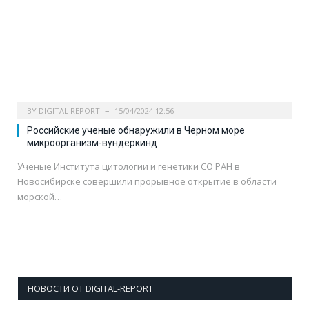
BY
DIGITAL REPORT
15/04/2024 12:56
Российские ученые обнаружили в Черном море
микроорганизм-вундеркинд
Ученые Института цитологии и генетики СО РАН в
Новосибирске совершили прорывное открытие в области
морской…
НОВОСТИ ОТ DIGITAL-REPORT