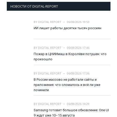
НОВОСТИ ОТ DIGITAL-REPORT
BY
DIGITAL REPORT
06/08/2026 19:53
ИИ лишит работы десятки тысяч россиян
BY
DIGITAL REPORT
06/08/2026 17:46
Пожар в ЦНИИмаш в Королёве потушен: что
произошло
BY
DIGITAL REPORT
06/08/2026 17:36
В России массово не работали сайты и
приложения: что сломалось и всё ли уже
починили
BY
DIGITAL REPORT
06/08/2026 14:29
Samsung готовит большое обновление: One UI
9 ждут уже 10–15 августа