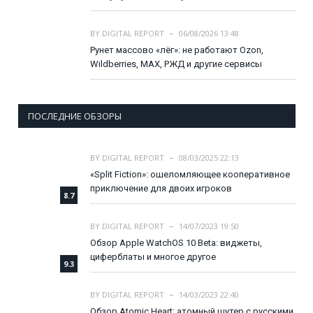
BY
DIGITAL REPORT
06/08/2026 13:48
Рунет массово «лёг»: не работают Ozon,
Wildberries, MAX, РЖД и другие сервисы
ПОСЛЕДНИЕ ОБЗОРЫ
BY
DIGITAL REPORT
08/03/2025 22:13
«Split Fiction»: ошеломляющее кооперативное
приключение для двоих игроков
8.7
BY
DIGITAL REPORT
14/07/2023 19:50
Обзор Apple WatchOS 10 Beta: виджеты,
циферблаты и многое другое
9.3
BY
DIGITAL REPORT
14/03/2023 22:40
Обзор Atomic Heart: атомный шутер с русскими