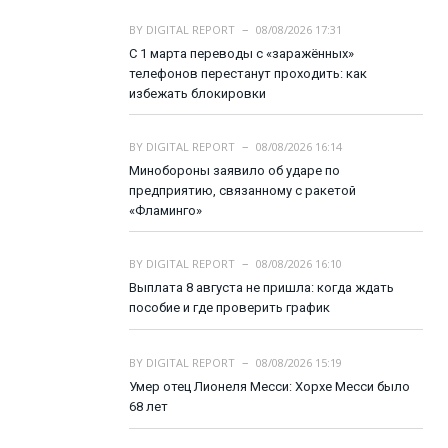
BY
DIGITAL REPORT
08/08/2026 17:31
С 1 марта переводы с «заражённых»
телефонов перестанут проходить: как
избежать блокировки
BY
DIGITAL REPORT
08/08/2026 16:14
Минобороны заявило об ударе по
предприятию, связанному с ракетой
«Фламинго»
BY
DIGITAL REPORT
08/08/2026 16:10
Выплата 8 августа не пришла: когда ждать
пособие и где проверить график
BY
DIGITAL REPORT
08/08/2026 15:19
Умер отец Лионеля Месси: Хорхе Месси было
68 лет