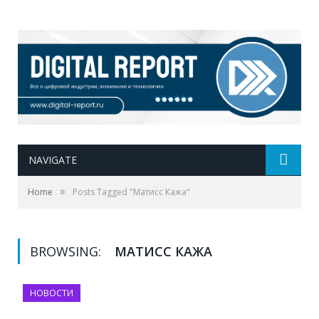
NAVIGATE
»
Home
Posts Tagged "Матисс Кажа"
BROWSING:
МАТИСС КАЖА
НОВОСТИ