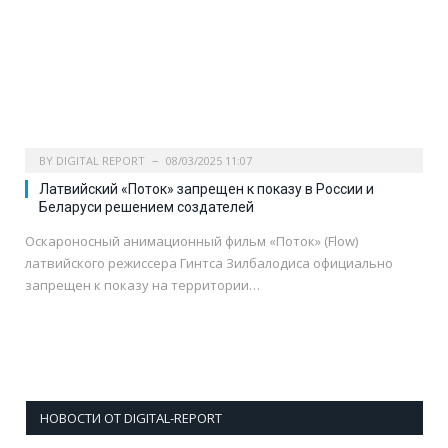
BY
DIGITAL REPORT
08/03/2025 11:07
Латвийский «Поток» запрещен к показу в России и
Беларуси решением создателей
Оскароносный анимационный фильм «Поток» (Flow)
латвийского режиссера Гинтса Зилбалодиса официально
запрещен к показу на территории…
НОВОСТИ ОТ DIGITAL-REPORT