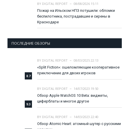
BY
DIGITAL REPORT
08/08/2026 15:11
Пожар на Ильском НПЗ потушили: обломки
беспилотника, пострадавшие и сирены в
Краснодаре
ПОСЛЕДНИЕ ОБЗОРЫ
BY
DIGITAL REPORT
08/03/2025 22:13
«Split Fiction»: ошеломляющее кооперативное
приключение для двоих игроков
8.7
BY
DIGITAL REPORT
14/07/2023 19:50
Обзор Apple WatchOS 10 Beta: виджеты,
циферблаты и многое другое
9.3
BY
DIGITAL REPORT
14/03/2023 22:40
Обзор Atomic Heart: атомный шутер с русскими