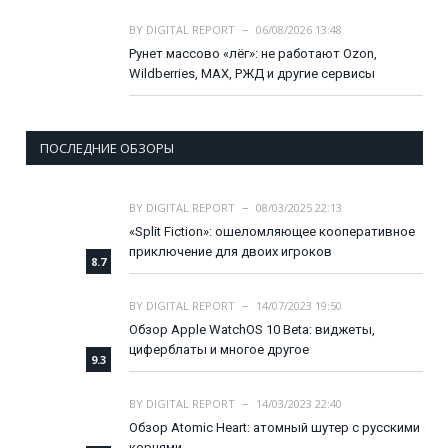
BY
DIGITAL REPORT
06/08/2026 13:48
Рунет массово «лёг»: не работают Ozon,
Wildberries, MAX, РЖД и другие сервисы
ПОСЛЕДНИЕ ОБЗОРЫ
BY
DIGITAL REPORT
08/03/2025 22:13
«Split Fiction»: ошеломляющее кооперативное
приключение для двоих игроков
8.7
BY
DIGITAL REPORT
14/07/2023 19:50
Обзор Apple WatchOS 10 Beta: виджеты,
циферблаты и многое другое
9.3
BY
DIGITAL REPORT
14/03/2023 22:40
Обзор Atomic Heart: атомный шутер с русскими
корнями