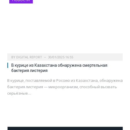
BY
DIGITAL REPORT
30/01/2025 16:55
В курице из Казахстана обнаружена смертельная
бактерия листерия
В курице, поставляемой в Россию из Казахстана, обнаружена
бактерия листерия — микроорганизм, способный вызвать
серьёзные…