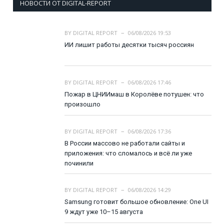
НОВОСТИ ОТ DIGITAL-REPORT
BY
DIGITAL REPORT
06/08/2026 19:53
ИИ лишит работы десятки тысяч россиян
BY
DIGITAL REPORT
06/08/2026 17:46
Пожар в ЦНИИмаш в Королёве потушен: что
произошло
BY
DIGITAL REPORT
06/08/2026 17:36
В России массово не работали сайты и
приложения: что сломалось и всё ли уже
починили
BY
DIGITAL REPORT
06/08/2026 14:29
Samsung готовит большое обновление: One UI
9 ждут уже 10–15 августа