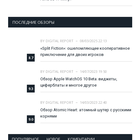
ПОСЛЕДНИЕ ОБЗОРЫ
BY
DIGITAL REPORT
08/03/2025 22:13
«Split Fiction»: ошеломляющее кооперативное
приключение для двоих игроков
8.7
BY
DIGITAL REPORT
14/07/2023 19:50
Обзор Apple WatchOS 10 Beta: виджеты,
циферблаты и многое другое
9.3
BY
DIGITAL REPORT
14/03/2023 22:40
Обзор Atomic Heart: атомный шутер с русскими
корнями
9.0
ПОПУЛЯРНОЕ
НОВОЕ
КОМЕНТАРИИ