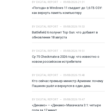
BY
DIGITAL REPORT
09/08/2026 21:31
«Погода» в Windows 11 съедает до 1,6 ГБ ОЗУ:
как вернуть память компьютеру
BY
DIGITAL REPORT
09/08/2026 19:53
Battlefield 6 получит Top Gun: что добавят в
обновлении 18 августа
BY
DIGITAL REPORT
09/08/2026 19:51
Су-75 Checkmate в 2026 году: что известно о
новом российском истребителе
BY
DIGITAL REPORT
09/08/2026 19:48
Кто сейчас премьер-министр Армении: почему
Пашинян ушёл и вернулся в один день
BY
DIGITAL REPORT
09/08/2026 19:47
«Динамо» — «Динамо» Махачкала 3:1: четыре
гола за 17 минут