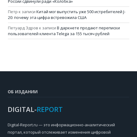
России сдвинули ради «Колобка»
Петр
к записи
Китай мог выпустить уже 500 истребителей J-
20: почему эта цифра встревожила США
Петуард Эдров
к записи
В даркнете продают переписки
пользователей клиента Telega за 155 тысяч рублей
ОБ ИЗДАНИИ
DIGITAL-
REPORT
Digital-Report.ru — это информационно-аналитический
портал, который отслеживает изменения цифровой