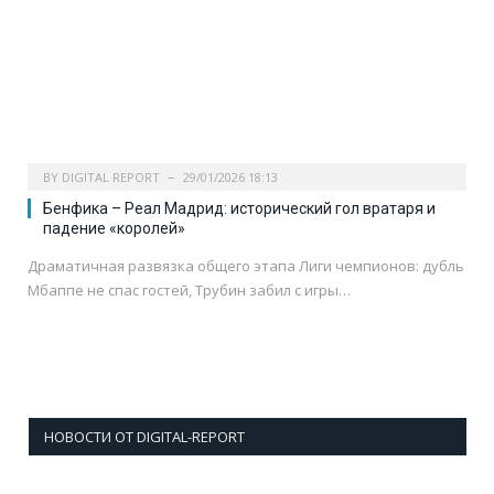
BY
DIGITAL REPORT
29/01/2026 18:13
Бенфика – Реал Мадрид: исторический гол вратаря и
падение «королей»
Драматичная развязка общего этапа Лиги чемпионов: дубль
Мбаппе не спас гостей, Трубин забил с игры…
НОВОСТИ ОТ DIGITAL-REPORT