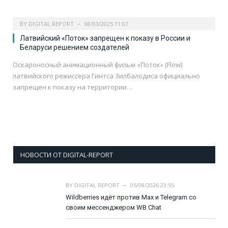
BY
DIGITAL REPORT
08/03/2025 11:07
Латвийский «Поток» запрещен к показу в России и
Беларуси решением создателей
Оскароносный анимационный фильм «Поток» (Flow)
латвийского режиссера Гинтса Зилбалодиса официально
запрещен к показу на территории…
НОВОСТИ ОТ DIGITAL-REPORT
BY
DIGITAL REPORT
05/08/2026 23:55
Wildberries идёт против Max и Telegram со
своим мессенджером WB Chat