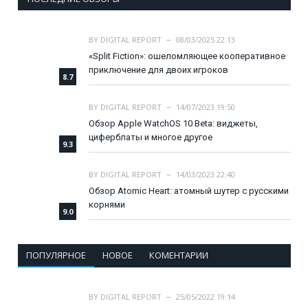
BY
DIGITAL REPORT
08/03/2025 22:13
«Split Fiction»: ошеломляющее кооперативное
приключение для двоих игроков
8.7
BY
DIGITAL REPORT
14/07/2023 19:50
Обзор Apple WatchOS 10 Beta: виджеты,
циферблаты и многое другое
9.3
BY
DIGITAL REPORT
14/03/2023 22:40
Обзор Atomic Heart: атомный шутер с русскими
корнями
9.0
ПОПУЛЯРНОЕ
НОВОЕ
КОМЕНТАРИИ
BY
DIGITAL REPORT
25/05/2022 19:14