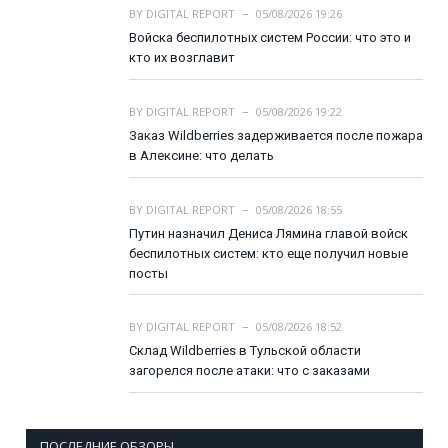
BY
DIGITAL REPORT
05/08/2026 19:26
Войска беспилотных систем России: что это и
кто их возглавит
BY
DIGITAL REPORT
05/08/2026 19:22
Заказ Wildberries задерживается после пожара
в Алексине: что делать
BY
DIGITAL REPORT
05/08/2026 18:55
Путин назначил Дениса Лямина главой войск
беспилотных систем: кто еще получил новые
посты
BY
DIGITAL REPORT
05/08/2026 18:52
Склад Wildberries в Тульской области
загорелся после атаки: что с заказами
ПОСЛЕДНИЕ ОБЗОРЫ