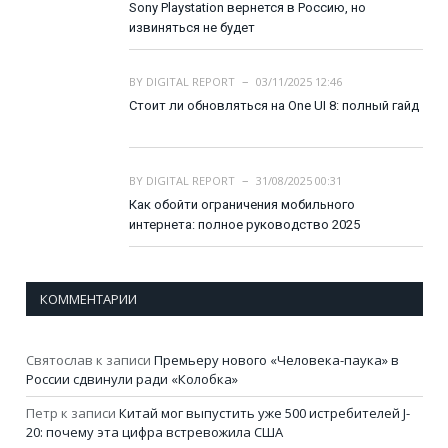
Sony Playstation вернется в Россию, но
извиняться не будет
BY
DIGITAL REPORT
03/11/2025 12:46
Стоит ли обновляться на One UI 8: полный гайд
BY
DIGITAL REPORT
31/08/2025 00:31
Как обойти ограничения мобильного
интернета: полное руководство 2025
КОММЕНТАРИИ
Святослав
к записи
Премьеру нового «Человека-паука» в
России сдвинули ради «Колобка»
Петр
к записи
Китай мог выпустить уже 500 истребителей J-
20: почему эта цифра встревожила США