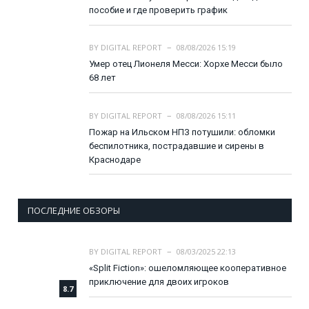
пособие и где проверить график
BY
DIGITAL REPORT
08/08/2026 15:19
Умер отец Лионеля Месси: Хорхе Месси было
68 лет
BY
DIGITAL REPORT
08/08/2026 15:11
Пожар на Ильском НПЗ потушили: обломки
беспилотника, пострадавшие и сирены в
Краснодаре
ПОСЛЕДНИЕ ОБЗОРЫ
BY
DIGITAL REPORT
08/03/2025 22:13
«Split Fiction»: ошеломляющее кооперативное
приключение для двоих игроков
8.7