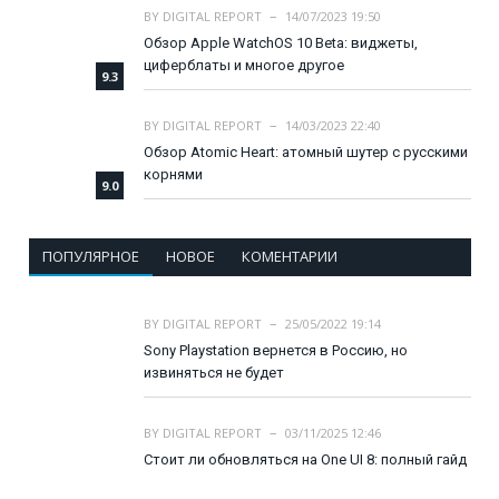
BY
DIGITAL REPORT
14/07/2023 19:50
Обзор Apple WatchOS 10 Beta: виджеты,
циферблаты и многое другое
9.3
BY
DIGITAL REPORT
14/03/2023 22:40
Обзор Atomic Heart: атомный шутер с русскими
корнями
9.0
ПОПУЛЯРНОЕ
НОВОЕ
КОМЕНТАРИИ
BY
DIGITAL REPORT
25/05/2022 19:14
Sony Playstation вернется в Россию, но
извиняться не будет
BY
DIGITAL REPORT
03/11/2025 12:46
Стоит ли обновляться на One UI 8: полный гайд