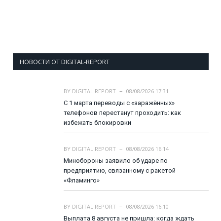
НОВОСТИ ОТ DIGITAL-REPORT
BY
DIGITAL REPORT
08/08/2026 17:31
С 1 марта переводы с «заражённых»
телефонов перестанут проходить: как
избежать блокировки
BY
DIGITAL REPORT
08/08/2026 16:14
Минобороны заявило об ударе по
предприятию, связанному с ракетой
«Фламинго»
BY
DIGITAL REPORT
08/08/2026 16:10
Выплата 8 августа не пришла: когда ждать