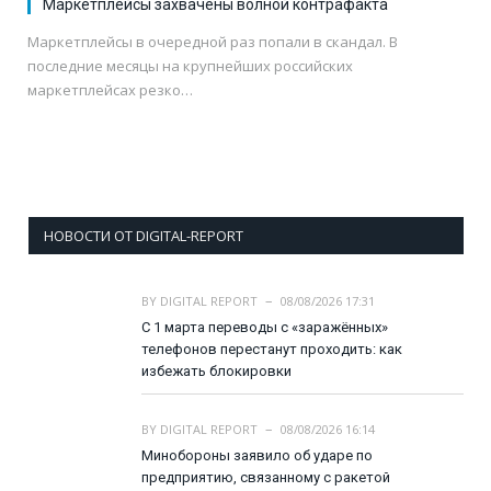
Маркетплейсы захвачены волной контрафакта
Маркетплейсы в очередной раз попали в скандал. В
последние месяцы на крупнейших российских
маркетплейсах резко…
НОВОСТИ ОТ DIGITAL-REPORT
BY
DIGITAL REPORT
08/08/2026 17:31
С 1 марта переводы с «заражённых»
телефонов перестанут проходить: как
избежать блокировки
BY
DIGITAL REPORT
08/08/2026 16:14
Минобороны заявило об ударе по
предприятию, связанному с ракетой