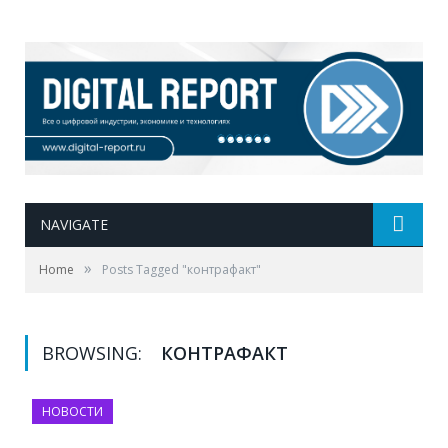
NAVIGATE
»
Home
Posts Tagged "контрафакт"
BROWSING:
КОНТРАФАКТ
НОВОСТИ