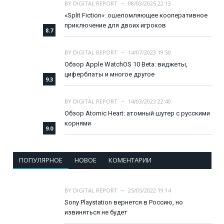
BY
DIGITAL REPORT
08/03/2025 22:13
«Split Fiction»: ошеломляющее кооперативное
приключение для двоих игроков
8.7
BY
DIGITAL REPORT
14/07/2023 19:50
Обзор Apple WatchOS 10 Beta: виджеты,
циферблаты и многое другое
9.3
BY
DIGITAL REPORT
14/03/2023 22:40
Обзор Atomic Heart: атомный шутер с русскими
корнями
9.0
ПОПУЛЯРНОЕ
НОВОЕ
КОМЕНТАРИИ
BY
DIGITAL REPORT
25/05/2022 19:14
Sony Playstation вернется в Россию, но
извиняться не будет