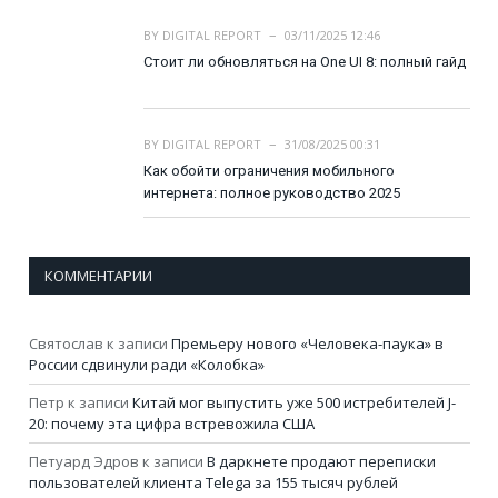
BY
DIGITAL REPORT
03/11/2025 12:46
Стоит ли обновляться на One UI 8: полный гайд
BY
DIGITAL REPORT
31/08/2025 00:31
Как обойти ограничения мобильного
интернета: полное руководство 2025
КОММЕНТАРИИ
Святослав
к записи
Премьеру нового «Человека-паука» в
России сдвинули ради «Колобка»
Петр
к записи
Китай мог выпустить уже 500 истребителей J-
20: почему эта цифра встревожила США
Петуард Эдров
к записи
В даркнете продают переписки
пользователей клиента Telega за 155 тысяч рублей