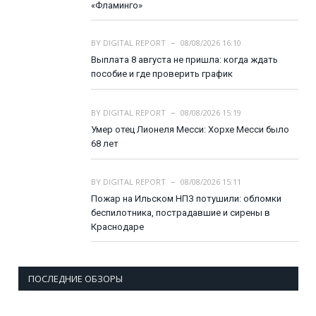
«Фламинго»
BY
DIGITAL REPORT
08/08/2026 16:10
Выплата 8 августа не пришла: когда ждать
пособие и где проверить график
BY
DIGITAL REPORT
08/08/2026 15:19
Умер отец Лионеля Месси: Хорхе Месси было
68 лет
BY
DIGITAL REPORT
08/08/2026 15:11
Пожар на Ильском НПЗ потушили: обломки
беспилотника, пострадавшие и сирены в
Краснодаре
ПОСЛЕДНИЕ ОБЗОРЫ