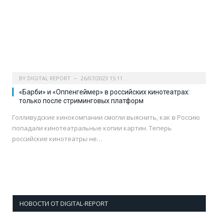
BY
DIGITAL REPORT
26/07/2023 15:11
«Барби» и «Оппенгеймер» в российских кинотеатрах:
только после стриминговых платформ
Голливудские кинокомпании смогли выяснить, как в Россию
попадали кинотеатральные копии картин. Теперь
российские кинотеатры не…
НОВОСТИ ОТ DIGITAL-REPORT