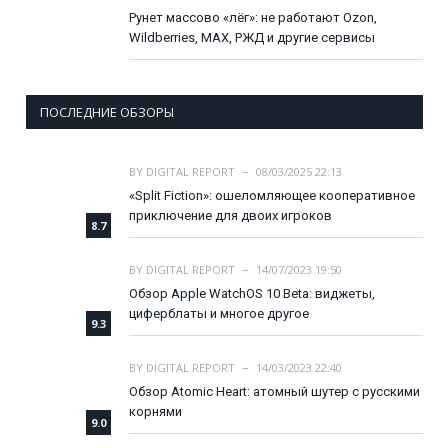
Рунет массово «лёг»: не работают Ozon,
Wildberries, MAX, РЖД и другие сервисы
ПОСЛЕДНИЕ ОБЗОРЫ
BY
DIGITAL REPORT
08/03/2025 22:13
«Split Fiction»: ошеломляющее кооперативное
приключение для двоих игроков
8.7
BY
DIGITAL REPORT
14/07/2023 19:50
Обзор Apple WatchOS 10 Beta: виджеты,
циферблаты и многое другое
9.3
BY
DIGITAL REPORT
14/03/2023 22:40
Обзор Atomic Heart: атомный шутер с русскими
корнями
9.0