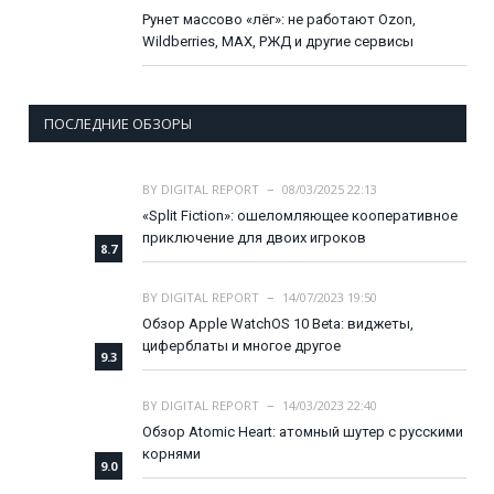
Рунет массово «лёг»: не работают Ozon,
Wildberries, MAX, РЖД и другие сервисы
ПОСЛЕДНИЕ ОБЗОРЫ
BY
DIGITAL REPORT
08/03/2025 22:13
«Split Fiction»: ошеломляющее кооперативное
приключение для двоих игроков
8.7
BY
DIGITAL REPORT
14/07/2023 19:50
Обзор Apple WatchOS 10 Beta: виджеты,
циферблаты и многое другое
9.3
BY
DIGITAL REPORT
14/03/2023 22:40
Обзор Atomic Heart: атомный шутер с русскими
корнями
9.0