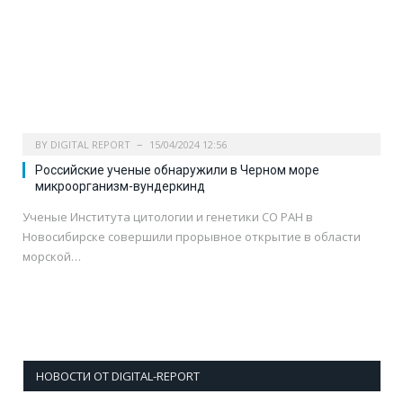
BY
DIGITAL REPORT
15/04/2024 12:56
Российские ученые обнаружили в Черном море
микроорганизм-вундеркинд
Ученые Института цитологии и генетики СО РАН в
Новосибирске совершили прорывное открытие в области
морской…
НОВОСТИ ОТ DIGITAL-REPORT