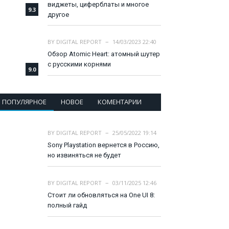
виджеты, циферблаты и многое
9.3
другое
BY
DIGITAL REPORT
14/03/2023 22:40
Обзор Atomic Heart: атомный шутер
с русскими корнями
9.0
ПОПУЛЯРНОЕ
НОВОЕ
КОМЕНТАРИИ
BY
DIGITAL REPORT
25/05/2022 19:14
Sony Playstation вернется в Россию,
но извиняться не будет
BY
DIGITAL REPORT
03/11/2025 12:46
Стоит ли обновляться на One UI 8:
полный гайд