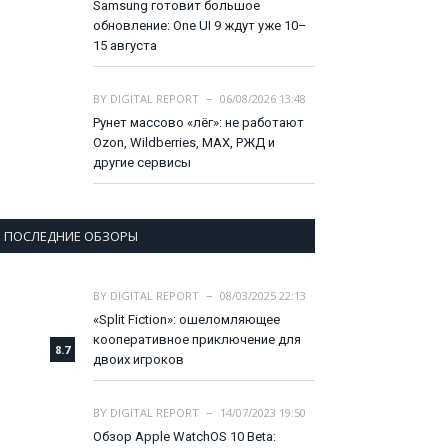
Samsung готовит большое
обновление: One UI 9 ждут уже 10–
15 августа
BY
DIGITAL REPORT
06/08/2026 13:48
Рунет массово «лёг»: не работают
Ozon, Wildberries, MAX, РЖД и
другие сервисы
ПОСЛЕДНИЕ ОБЗОРЫ
BY
DIGITAL REPORT
08/03/2025 22:13
«Split Fiction»: ошеломляющее
кооперативное приключение для
8.7
двоих игроков
BY
DIGITAL REPORT
14/07/2023 19:50
Обзор Apple WatchOS 10 Beta: