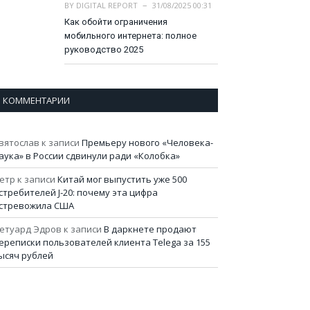
BY
DIGITAL REPORT
31/08/2025 00:31
Как обойти ограничения
мобильного интернета: полное
руководство 2025
КОММЕНТАРИИ
вятослав
к записи
Премьеру нового «Человека-
аука» в России сдвинули ради «Колобка»
етр
к записи
Китай мог выпустить уже 500
стребителей J-20: почему эта цифра
стревожила США
етуард Эдров
к записи
В даркнете продают
ереписки пользователей клиента Telega за 155
ысяч рублей