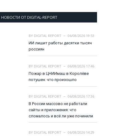
НОВОСТИ ОТ DIGITAL-REPORT
BY
DIGITAL REPORT
06/08/2026 19:53
ИИ лишит работы десятки тысяч
россиян
BY
DIGITAL REPORT
06/08/2026 17:46
Пожар в ЦНИИмаш в Королёве
потушен: что произошло
BY
DIGITAL REPORT
06/08/2026 17:36
В России массово не работали
сайты и приложения: что
сломалось и всё ли уже починили
BY
DIGITAL REPORT
06/08/2026 14:29