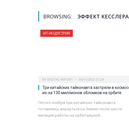
BROWSING:
ЭФФЕКТ КЕССЛЕРА
ИТ-ИНДУСТРИЯ
BY
DIGITAL REPORT
06/11/2025 21:24
Три китайских тайконавта застряли в космос
из-за 130 миллионов обломков на орбите
Пятого ноября три китайских тайконавта
готовились вернуться на Землю после шести
месяцев работы на орбитальной…