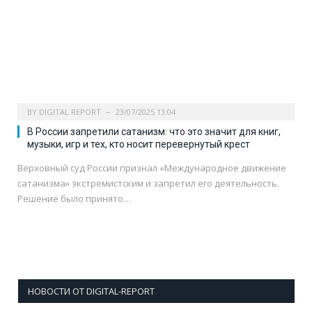
BY
DIGITAL REPORT
23/07/2025 13:04
В России запретили сатанизм: что это значит для книг,
музыки, игр и тех, кто носит перевернутый крест
Верховный суд России признал «Международное движение
сатанизма» экстремистским и запретил его деятельность.
Решение было принято…
НОВОСТИ ОТ DIGITAL-REPORT