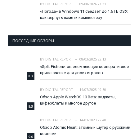
BY
DIGITAL REPORT
09/08/2026 21:31
«Погода» в Windows 11 съедает до 1,6 ГБ ОЗУ:
как вернуть память компьютеру
ПОСЛЕДНИЕ ОБЗОРЫ
BY
DIGITAL REPORT
08/03/2025 22:13
«Split Fiction»: ошеломляющее кооперативное
приключение для двоих игроков
8.7
BY
DIGITAL REPORT
14/07/2023 19:50
Обзор Apple WatchOS 10 Beta: виджеты,
циферблаты и многое другое
9.3
BY
DIGITAL REPORT
14/03/2023 22:40
Обзор Atomic Heart: атомный шутер с русскими
корнями
9.0