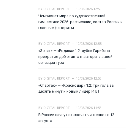
BY
DIGITAL REPORT
10/08/2026 12:59
Чемпионат мира по художественной
гимнастике 2026: расписание, состав России и
главные фавориты
BY
DIGITAL REPORT
10/08/2026 12:55
«Зенит» — «Родина» 1:2: дубль Гарибяна
превратил дебютанта в автора главной
сенсации тура
BY
DIGITAL REPORT
10/08/2026 12:53
«Спартак» — «Краснодар» 1:2: три гола за
десять минут и новый лидер РПЛ
BY
DIGITAL REPORT
10/08/2026 11:58
В России начнут отключать интернет с 12
августа