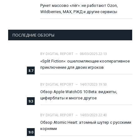
Рунет массово «лёг»: не работают Ozon,
Wildberries, MAX, РЖД и другие сервисы
ПОСЛЕДНИЕ ОБЗОРЫ
BY
DIGITAL REPORT
08/03/2025 22:13
«Split Fiction»: ошеломляющее кооперативное
приключение для двоих игроков
8.7
BY
DIGITAL REPORT
14/07/2023 19:50
Обзор Apple WatchOS 10 Beta: виджеты,
циферблаты и многое другое
9.3
BY
DIGITAL REPORT
14/03/2023 22:40
Обзор Atomic Heart: атомный шутер с русскими
корнями
9.0