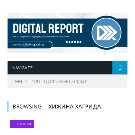
NAVIGATE
»
Home
Posts Tagged "Хижина Хагрида"
BROWSING:
ХИЖИНА ХАГРИДА
НОВОСТИ