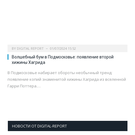
BY
DIGITAL REPORT
01/07/2024 15:52
Волшебный бум в Подмосковье: появление второй
хижины Хагрида
В Подмосковье набирает обороты необычный тренд:
появление копий знаменитой хижины Хагрида из вселенной
Гарри Поттера.…
НОВОСТИ ОТ DIGITAL-REPORT