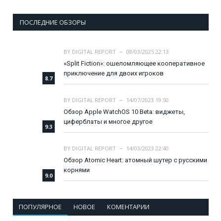
ПОСЛЕДНИЕ ОБЗОРЫ
BY
DIGITAL REPORT
08/03/2025 22:13
«Split Fiction»: ошеломляющее кооперативное
приключение для двоих игроков
8.7
BY
DIGITAL REPORT
14/07/2023 19:50
Обзор Apple WatchOS 10 Beta: виджеты,
циферблаты и многое другое
9.3
BY
DIGITAL REPORT
14/03/2023 22:40
Обзор Atomic Heart: атомный шутер с русскими
корнями
9.0
ПОПУЛЯРНОЕ
НОВОЕ
КОМЕНТАРИИ