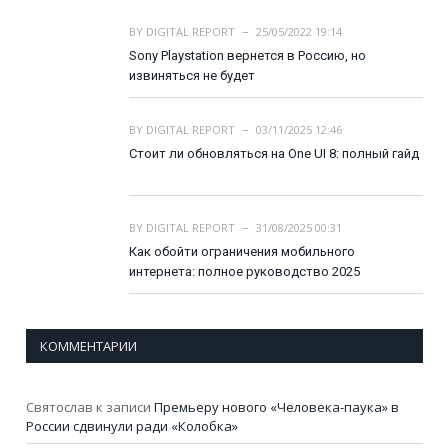
BY
DIGITAL REPORT
25/05/2022 19:14
Sony Playstation вернется в Россию, но
извиняться не будет
BY
DIGITAL REPORT
03/11/2025 12:46
Стоит ли обновляться на One UI 8: полный гайд
BY
DIGITAL REPORT
31/08/2025 00:31
Как обойти ограничения мобильного
интернета: полное руководство 2025
КОММЕНТАРИИ
Святослав
к записи
Премьеру нового «Человека-паука» в
России сдвинули ради «Колобка»