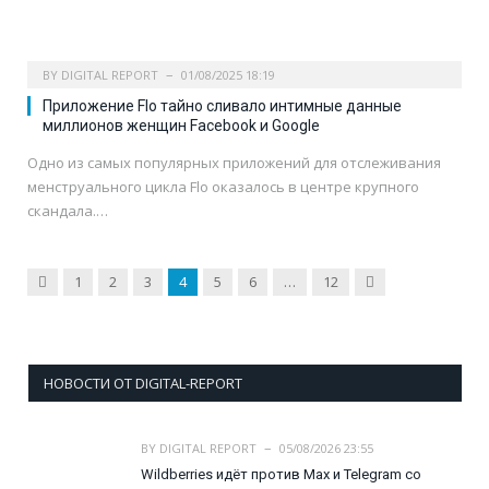
BY
DIGITAL REPORT
01/08/2025 18:19
Приложение Flo тайно сливало интимные данные
миллионов женщин Facebook и Google
Одно из самых популярных приложений для отслеживания
менструального цикла Flo оказалось в центре крупного
скандала.…
Previous
Next
1
2
3
4
5
6
…
12
НОВОСТИ ОТ DIGITAL-REPORT
BY
DIGITAL REPORT
05/08/2026 23:55
Wildberries идёт против Max и Telegram со