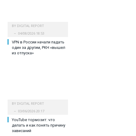
BY
DIGITAL REPORT
04/08/2026 18:53
VPN в России начали падать
один за другим, РКН «вышел
из отпуска»
BY
DIGITAL REPORT
03/06/2026 20:17
YouTube тормозит: что
делать и как понять причину
зависаний