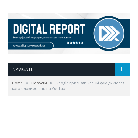
NAVIGATE
»
»
Home
Новости
Google признал: Белый дом диктовал,
кого блокировать на YouTube