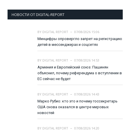
НОВОСТИ ОТ DIGITAL-REPORT
BY
DIGITAL REPORT
07/08/2026 15:06
Минцифры опровергло запрет на регистрацию
детей в мессенджерах и соцсетях
BY
DIGITAL REPORT
07/08/2026 14:53
Армения и Европейский союз: Пашинян
объяснил, почему референдума о вступлении в
ЕС сейчас не будет
BY
DIGITAL REPORT
07/08/2026 14:43
Марко Рубио: кто это и почему госсекретарь
США снова оказался в центре мировых
новостей
BY
DIGITAL REPORT
07/08/2026 14:20