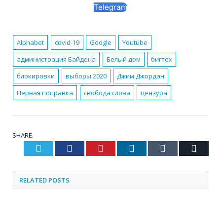
Telegram
Alphabet
covid-19
Google
Youtube
администрация Байдена
Белый дом
бигтех
блокировки
выборы 2020
Джим Джордан
Первая поправка
свобода слова
цензура
SHARE.
Twitter
Facebook
Pinterest
LinkedIn
Tumblr
Email
RELATED
POSTS