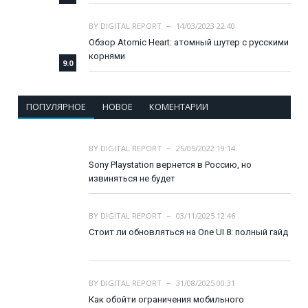
BY
DIGITAL REPORT
14/03/2023 22:40
Обзор Atomic Heart: атомный шутер с русскими
корнями
9.0
ПОПУЛЯРНОЕ
НОВОЕ
КОМЕНТАРИИ
BY
DIGITAL REPORT
25/05/2022 19:14
Sony Playstation вернется в Россию, но
извиняться не будет
BY
DIGITAL REPORT
03/11/2025 12:46
Стоит ли обновляться на One UI 8: полный гайд
BY
DIGITAL REPORT
31/08/2025 00:31
Как обойти ограничения мобильного