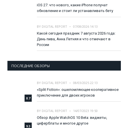
iOS 27: что нового, какие iPhone получат
обновление и стоит ли устанавливать бету
BY
DIGITAL REPORT
07/08/2026 14:13
Какой сегодня праздник 7 августа 2026 года:
День пива, Анна Летняя и что отмечают в
России
ПОСЛЕДНИЕ ОБЗОРЫ
BY
DIGITAL REPORT
08/03/2025 22:13
«Split Fiction»: ошеломляющее кооперативное
приключение для двоих игроков
8.7
BY
DIGITAL REPORT
14/07/2023 19:50
Обзор Apple WatchOS 10 Beta: виджеты,
циферблаты и многое другое
9.3