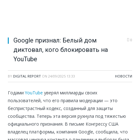
Google признал: Белый дом
0
диктовал, кого блокировать на
YouTube
BY
DIGITAL REPORT
ON
24/09/2025 13:33
НОВОСТИ
Годами
YouTube
уверял миллиарды своих
пользователей, что его правила модерации — это
беспристрастный кодекс, созданный для защиты
сообщества. Теперь эта версия рухнула под тяжестью
официального признания. В письме Конгрессу США
владелец платформы, компания Google, сообщила, что
массовая цензура контента о пандемии и выборах была